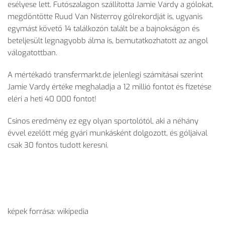
esélyese lett. Futószalagon szállította Jamie Vardy a gólokat,
megdöntötte Ruud Van Nisterroy gólrekordját is, ugyanis
egymást követő 14 találkozón talált be a bajnokságon és
beteljesült legnagyobb álma is, bemutatkozhatott az angol
válogatottban.
A mértékadó transfermarkt.de jelenlegi számításai szerint
Jamie Vardy értéke meghaladja a 12 millió fontot és fizetése
eléri a heti 40 000 fontot!
Csinos eredmény ez egy olyan sportolótól, aki a néhány
évvel ezelőtt még gyári munkásként dolgozott, és góljaival
csak 30 fontos tudott keresni.
képek forrása: wikipedia