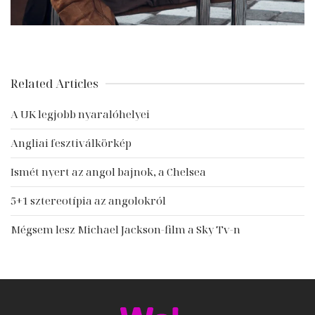
Related Articles
A UK legjobb nyaralóhelyei
Angliai fesztiválkörkép
Ismét nyert az angol bajnok, a Chelsea
5+1 sztereotípia az angolokról
Mégsem lesz Michael Jackson-film a Sky Tv-n