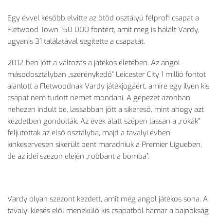
Egy évvel később elvitte az ötöd osztályú félprofi csapat a
Fletwood Town 150 000 fontért, amit meg is hálált Vardy,
ugyanis 31 találatával segítette a csapatát.
2012-ben jött a változás a játékos életében. Az angol
másodosztályban „szerénykedő” Leicester City 1 millió fontot
ajánlott a Fletwoodnak Vardy játékjogáért, amire egy ilyen kis
csapat nem tudott nemet mondani. A gépezet azonban
nehezen indult be, lassabban jött a sikereső, mint ahogy azt
kezdetben gondolták. Az évek alatt szépen lassan a „rókák”
feljutottak az első osztályba, majd a tavalyi évben
kínkeservesen sikerült bent maradniuk a Premier Ligueben,
de az idei szezon elején „robbant a bomba”.
Vardy olyan szezont kezdett, amit még angol játékos soha. A
tavalyi kiesés elől menekülő kis csapatból hamar a bajnokság