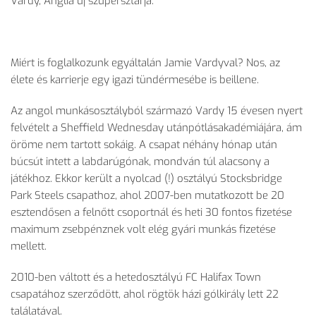
Vardy, Anglia új szupersztárja.
Miért is foglalkozunk egyáltalán Jamie Vardyval? Nos, az
élete és karrierje egy igazi tündérmesébe is beillene.
Az angol munkásosztályból származó Vardy 15 évesen nyert
felvételt a Sheffield Wednesday utánpótlásakadémiájára, ám
öröme nem tartott sokáig. A csapat néhány hónap után
búcsút intett a labdarúgónak, mondván túl alacsony a
játékhoz. Ekkor került a nyolcad (!) osztályú Stocksbridge
Park Steels csapathoz, ahol 2007-ben mutatkozott be 20
esztendősen a felnőtt csoportnál és heti 30 fontos fizetése
maximum zsebpénznek volt elég gyári munkás fizetése
mellett.
2010-ben váltott és a hetedosztályú FC Halifax Town
csapatához szerződött, ahol rögtök házi gólkirály lett 22
találatával.