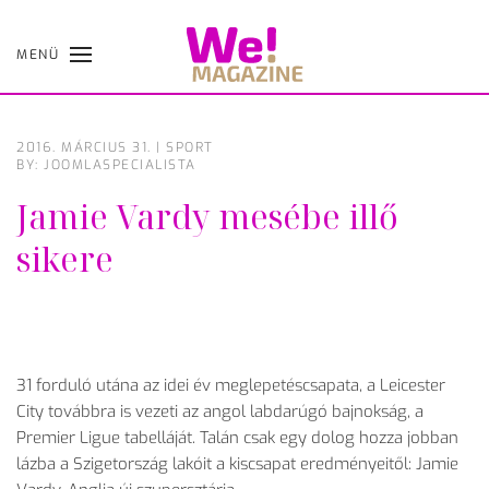
MENÜ
Skip
to
main
content
2016. MÁRCIUS 31.
|
SPORT
BY: JOOMLASPECIALISTA
Jamie Vardy mesébe illő
sikere
31 forduló utána az idei év meglepetéscsapata, a Leicester
City továbbra is vezeti az angol labdarúgó bajnokság, a
Premier Ligue tabelláját. Talán csak egy dolog hozza jobban
lázba a Szigetország lakóit a kiscsapat eredményeitől: Jamie