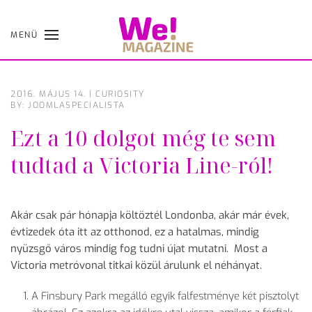
MENÜ
Skip
to
main
content
2016. MÁJUS 14.
|
CURIOSITY
BY: JOOMLASPECIALISTA
Ezt a 10 dolgot még te sem
tudtad a Victoria Line-ról!
Akár csak pár hónapja költöztél Londonba, akár már évek,
évtizedek óta itt az otthonod, ez a hatalmas, mindig
nyüzsgő város mindig fog tudni újat mutatni. Most a
Victoria metróvonal titkai közül árulunk el néhányat.
A Finsbury Park megálló egyik falfestménye két pisztolyt