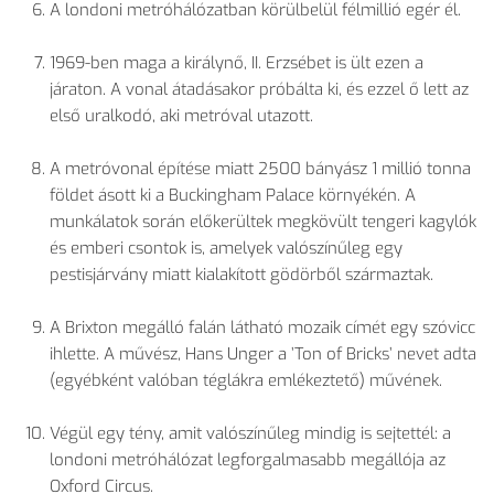
A londoni metróhálózatban körülbelül félmillió egér él.
1969-ben maga a királynő, II. Erzsébet is ült ezen a
járaton. A vonal átadásakor próbálta ki, és ezzel ő lett az
első uralkodó, aki metróval utazott.
A metróvonal építése miatt 2500 bányász 1 millió tonna
földet ásott ki a Buckingham Palace környékén. A
munkálatok során előkerültek megkövült tengeri kagylók
és emberi csontok is, amelyek valószínűleg egy
pestisjárvány miatt kialakított gödörből származtak.
A Brixton megálló falán látható mozaik címét egy szóvicc
ihlette. A művész, Hans Unger a ’Ton of Bricks’ nevet adta
(egyébként valóban téglákra emlékeztető) művének.
Végül egy tény, amit valószínűleg mindig is sejtettél: a
londoni metróhálózat legforgalmasabb megállója az
Oxford Circus.