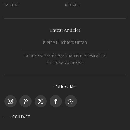
WE!EAT
PEOPLE
Latest Articles
Kleine Fluchten: Oman
Koncz Zsuzsa és Azahriah is elénekli a ’Ha
én rózsa volnék’-ot
Follow Me
CONTACT