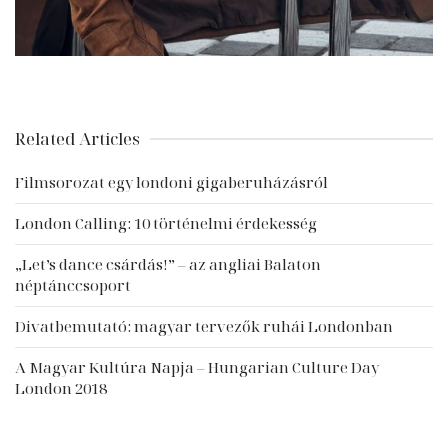
Related Articles
Filmsorozat egy londoni gigaberuházásról
London Calling: 10 történelmi érdekesség
„Let’s dance csárdás!” – az angliai Balaton
néptánccsoport
Divatbemutató: magyar tervezők ruhái Londonban
A Magyar Kultúra Napja – Hungarian Culture Day
London 2018