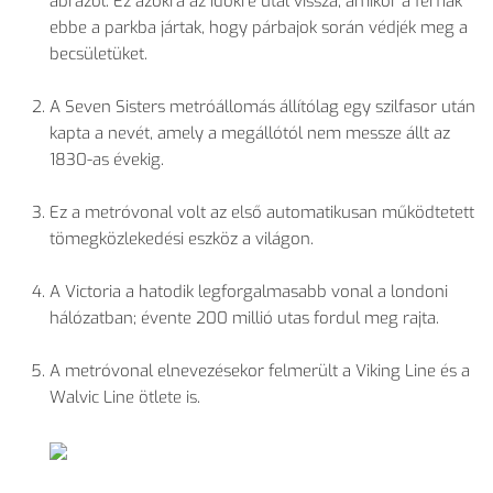
ábrázol. Ez azokra az időkre utal vissza, amikor a férfiak
ebbe a parkba jártak, hogy párbajok során védjék meg a
becsületüket.
A Seven Sisters metróállomás állítólag egy szilfasor után
kapta a nevét, amely a megállótól nem messze állt az
1830-as évekig.
Ez a metróvonal volt az első automatikusan működtetett
tömegközlekedési eszköz a világon.
A Victoria a hatodik legforgalmasabb vonal a londoni
hálózatban; évente 200 millió utas fordul meg rajta.
A metróvonal elnevezésekor felmerült a Viking Line és a
Walvic Line ötlete is.