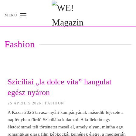
MENÜ
Skip
to
main
content
Fashion
Szicíliai „la dolce vita” hangulat
egész nyáron
25 ÁPRILIS 2026
|
FASHION
A Kazar 2026 tavasz–nyári kampányának második fejezete a
napfényben fürdő Szicíliába kalauzol. A kollekció egy
életörömmel teli történetet mesél el, amely olyan, mintha egy
romantikus olasz film képkockái kelnének életre, a mediterrán