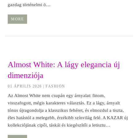
gazdag történelmi ö…
MORE
Almost White: A lágy elegancia új
dimenziója
01 ÁPRILIS 2026
|
FASHION
Az Almost White nem csupán egy árnyalat: finom,
visszafogott, mégis karakteres választás. Ez a lágy, árnyalt
tónus újragondolja a klasszikus fehéret, és elmozdul a tiszta,
éles hatástól a melegebb, érzékibb színvilág felé. A KAZAR új
kollekciójának cipői, táskái és kiegészítői a letisztu…