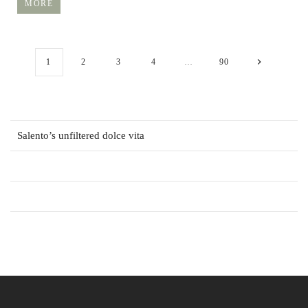
MORE
1
2
3
4
…
90
Salento’s unfiltered dolce vita