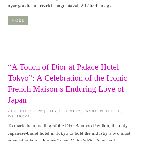
nyár gondtalan, érzéki hangulatával. A háttérben egy …
MORE
“A Touch of Dior at Palace Hotel
Tokyo”: A Celebration of the Iconic
French Maison’s Enduring Love of
Japan
21 ÁPRILIS 2026
|
CITY
,
COUNTRY
,
FASHION
,
HOTEL
,
WE!TRAVEL
To mark the unveiling of the Dior Bamboo Pavilion, the only
Japanese-brand hotel in Tokyo to hold the industry’s two most
coveted ratings – Forbes Travel Guide’s Five Stars and