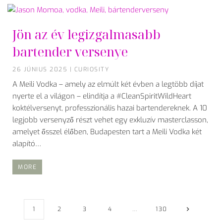
Jön az év legizgalmasabb
bartender versenye
26 JÚNIUS 2025
|
CURIOSITY
A Meili Vodka – amely az elmúlt két évben a legtöbb díjat
nyerte el a világon – elindítja a #CleanSpiritWildHeart
koktélversenyt, professzionális hazai bartendereknek. A 10
legjobb versenyző részt vehet egy exkluzív masterclasson,
amelyet ősszel élőben, Budapesten tart a Meili Vodka két
alapító…
MORE
1
2
3
4
…
130