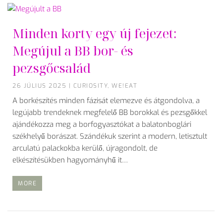
Minden korty egy új fejezet:
Megújul a BB bor- és
pezsgőcsalád
26 JÚLIUS 2025
|
CURIOSITY
,
WE!EAT
A borkészítés minden fázisát elemezve és átgondolva, a
legújabb trendeknek megfelelő BB borokkal és pezsgőkkel
ajándékozza meg a borfogyasztókat a balatonboglári
székhelyű borászat. Szándékuk szerint a modern, letisztult
arculatú palackokba kerülő, újragondolt, de
elkészítésükben hagyományhű it…
MORE