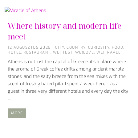
Where history and modern life
meet
12 AUGUSZTUS 2025
|
CITY
,
COUNTRY
,
CURIOSITY
,
FOOD
,
HOTEL
,
RESTAURANT
,
WE! TEST
,
WE!LOVE
,
WE!TRAVEL
Athens is not just the capital of Greece: it’s a place where
the aroma of Greek coffee drifts among ancient marble
stones, and the salty breeze from the sea mixes with the
scent of freshly baked pita. I spent a week here – as a
guest in three very different hotels and every day the city
…
MORE