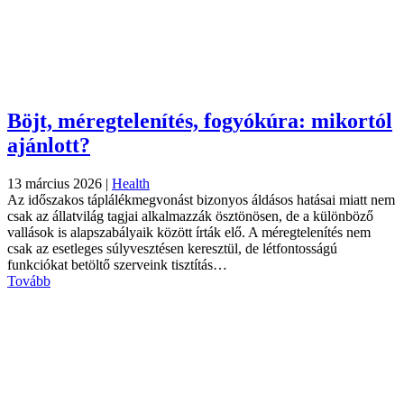
Böjt, méregtelenítés, fogyókúra: mikortól
ajánlott?
13 március 2026
|
Health
Az időszakos táplálékmegvonást bizonyos áldásos hatásai miatt nem
csak az állatvilág tagjai alkalmazzák ösztönösen, de a különböző
vallások is alapszabályaik között írták elő. A méregtelenítés nem
csak az esetleges súlyvesztésen keresztül, de létfontosságú
funkciókat betöltő szerveink tisztítás…
Tovább