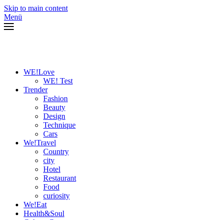
Skip to main content
Menü
WE!Love
WE! Test
Trender
Fashion
Beauty
Design
Technique
Cars
We!Travel
Country
city
Hotel
Restaurant
Food
curiosity
We!Eat
Health&Soul