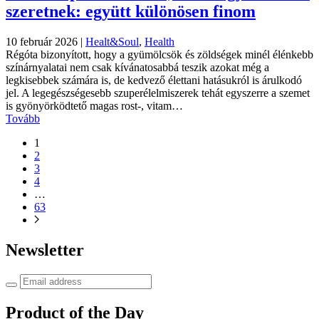
szeretnek: együtt különösen finom
10 február 2026
|
Healt&Soul
,
Health
Régóta bizonyított, hogy a gyümölcsök és zöldségek minél élénkebb
színárnyalatai nem csak kívánatosabbá teszik azokat még a
legkisebbek számára is, de kedvező élettani hatásukról is árulkodó
jel. A legegészségesebb szuperélelmiszerek tehát egyszerre a szemet
is gyönyörködtető magas rost-, vitam…
Tovább
1
2
3
4
…
63
Newsletter
Product of the Day