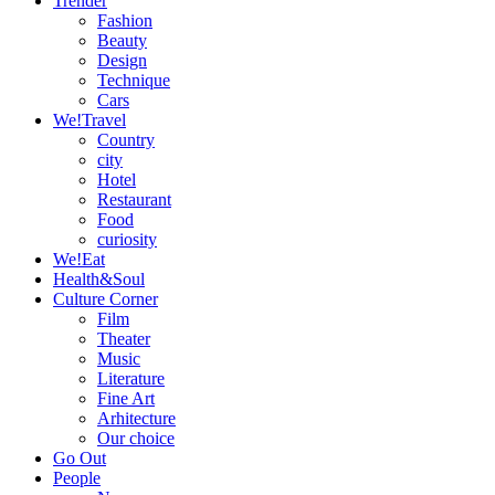
Trender
Fashion
Beauty
Design
Technique
Cars
We!Travel
Country
city
Hotel
Restaurant
Food
curiosity
We!Eat
Health&Soul
Culture Corner
Film
Theater
Music
Literature
Fine Art
Arhitecture
Our choice
Go Out
People