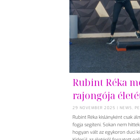
Rubint Réka m
rajongója életé
29 NOVEMBER 2025
|
NEWS
,
PE
Rubint Réka kislányként csak á
fogja segíteni. Sokan nem hitt
hogyan vált az egykoron duci k
Kiderül az életéről forgatott on