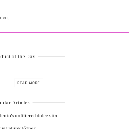
OPLE
duct of the Day
READ MORE
ular Articles
lento’s unfiltered dolce vita
 is velünk főznek