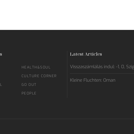
s
Latest Articles
Visszaszámlálás indul: -1, 0, Szi
HEALTH&SOUL
CULTURE CORNER
Kleine Fluchten: Oman
L
GO OUT
PEOPLE