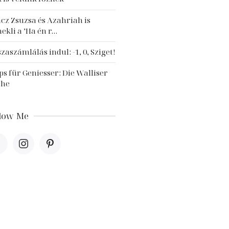
cz Zsuzsa és Azahriah is
nekli a ’Ha én r…
szaszámlálás indul: -1, 0, Sziget!
ps für Geniesser: Die Walliser
che
llow Me