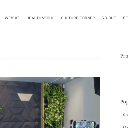
WE!EAT
HEALTH&SOUL
CULTURE CORNER
GO OUT
PE
Pro
Pop
Sa
Ők