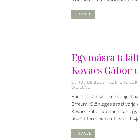
TOVÁBB
Egymásra talál
Kovács Gábor 
20 JÚLIUS 2025
|
CULTURE COR
WE!LOVE
Hamisítatlan szerelemprojekt a
Orfeum különleges esttel várja 
Kovács Gábor operaénekes egy f
átszőtt forró zenei utazásra hí
TOVÁBB