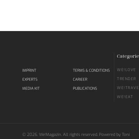
Categorie
WE!LOVE
IMPRINT
TERMS & CONDITIONS
TRENDER
EXPERTS
CARIEER
WE!TRAVE
MEDIA KIT
PUBLICATIONS
WE!EAT
©
2026.
We!Magazin. All rights reserved. Powered by
Toni