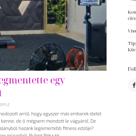
Kon
elé
Vis
Tip
Kü
Fo
egmentette egy
t
OPLE
lmodozott arról, hogy egyszer más emberek életét
ek benne, de ő mégsem mondott le vágyáról. De
islányból hazánk legismertebb fitness edzője?
line műsorból. Rubint Réka kis…