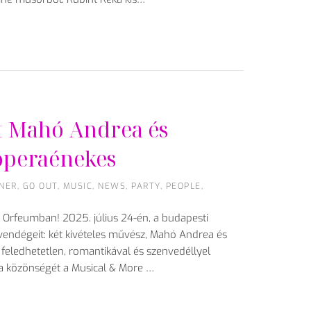
t Mahó Andrea és
operaénekes
NER
,
GO OUT
,
MUSIC
,
NEWS
,
PARTY
,
PEOPLE
,
z Orfeumban! 2025. július 24-én, a budapesti
vendégeit: két kivételes művész, Mahó Andrea és
eledhetetlen, romantikával és szenvedéllyel
vja közönségét a Musical & More …