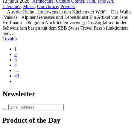
12 július 2026
|
Arhitecture
,
Culture Corner
,
Film
,
Fine Art
,
Literature
,
Music
,
Our choice
,
Premier
Aus der Reihe „Unterwegs in den Küchen der Welt“. Das Wallis
(Valais) – Alpiner Genusses und Lebenskunst Ein Artikel von Jens
Hoffmann Die guten Nachrichten vorweg: Das Zugfahren in der
Schweiz (am besten mit dem SBB Swiss Travel Pass ) funktioniert
perf…
Tovább
1
2
3
4
…
43
Newsletter
Product of the Day