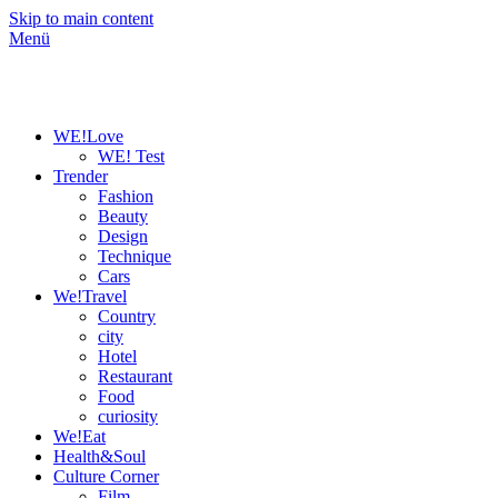
Skip to main content
Menü
WE!Love
WE! Test
Trender
Fashion
Beauty
Design
Technique
Cars
We!Travel
Country
city
Hotel
Restaurant
Food
curiosity
We!Eat
Health&Soul
Culture Corner
Film