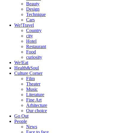
Beauty
Design
Technique
Cars
We!Travel
Country
city
Hotel
Restaurant
Food
curiosity
We!Eat
Health&Soul
Culture Corner
Film
Theater
Music
Literature
Fine Art
Arhitecture
Our choice
Go Out
People
News
Face to face