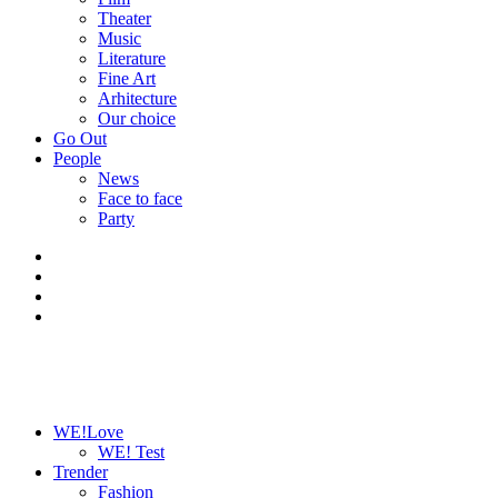
Theater
Music
Literature
Fine Art
Arhitecture
Our choice
Go Out
People
News
Face to face
Party
WE!Love
WE! Test
Trender
Fashion