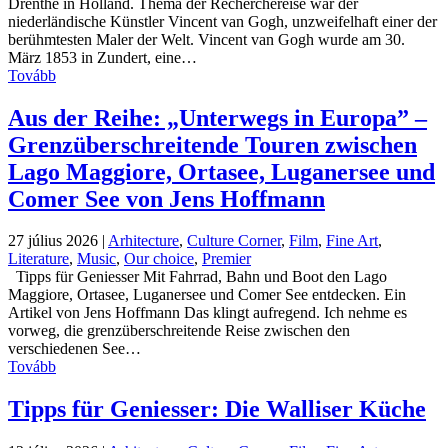
Drenthe in Holland. Thema der Recherchereise war der
niederländische Künstler Vincent van Gogh, unzweifelhaft einer der
berühmtesten Maler der Welt. Vincent van Gogh wurde am 30.
März 1853 in Zundert, eine…
Tovább
Aus der Reihe: „Unterwegs in Europa” –
Grenzüberschreitende Touren zwischen
Lago Maggiore, Ortasee, Luganersee und
Comer See von Jens Hoffmann
27 július 2026
|
Arhitecture
,
Culture Corner
,
Film
,
Fine Art
,
Literature
,
Music
,
Our choice
,
Premier
Tipps für Geniesser Mit Fahrrad, Bahn und Boot den Lago
Maggiore, Ortasee, Luganersee und Comer See entdecken. Ein
Artikel von Jens Hoffmann Das klingt aufregend. Ich nehme es
vorweg, die grenzüberschreitende Reise zwischen den
verschiedenen See…
Tovább
Tipps für Geniesser: Die Walliser Küche