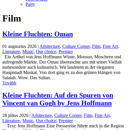
Party
Film
Kleine Fluchten: Oman
01 augusztus 2026
|
Arhitecture
,
Culture Corner
,
Film
,
Fine Art
,
Literature
,
Music
,
Our choice
,
Premier
Ein Artikel von Jens Hoffmann Wüste, Monsun, Moscheen und
aufregende Märkte. Der Oman überraschte uns mit seiner Vielfalt
insbesondere auch kulinarisch. Wir landetetn in der eleganten
Hauptstadt Muskat. Von dort ging es zu den grünen Hängen von
Salalah. Wow. Das Sultan…
Tovább
Kleine Fluchten: Auf den Spuren von
Vincent van Gogh by Jens Hoffmann
28 július 2026
|
Arhitecture
,
Culture Corner
,
Film
,
Fine Art
,
Literature
,
Music
,
Our choice
,
Premier
Text: Jens Hoffmann Eine Pressereise führte mich in die Region