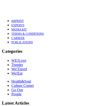
IMPRINT
EXPERTS
MEDIA KIT
TERMS & CONDITIONS
CARIEER
PUBLICATIONS
Categories
WE!Love
Trender
We!Travel
We!Eat
Health&Soul
Culture Corner
Go Out
People
Latest Articles