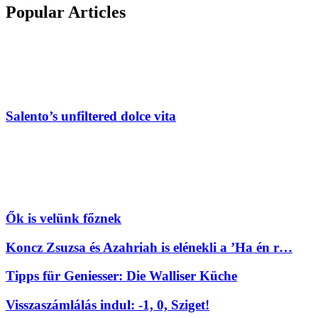
Popular Articles
Salento’s unfiltered dolce vita
Ők is velünk főznek
Koncz Zsuzsa és Azahriah is elénekli a ’Ha én r…
Tipps für Geniesser: Die Walliser Küche
Visszaszámlálás indul: -1, 0, Sziget!