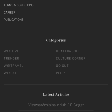
TERMS & CONDITIONS
CARIEER
PUBLICATIONS
Categories
WE!LOVE
HEALTH&SOUL
TRENDER
CULTURE CORNER
WE!TRAVEL
GO OUT
WE!EAT
PEOPLE
Latest Articles
Visszaszámlálás indul: -1.0 Sziget