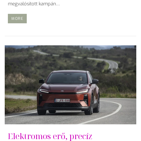
megvalósított kampán…
MORE
Elektromos erő, precíz