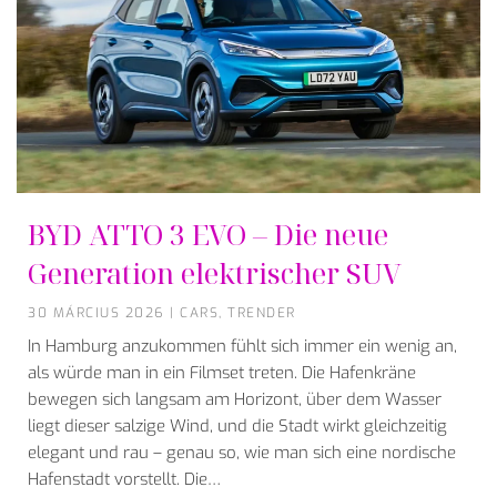
BYD ATTO 3 EVO – Die neue
Generation elektrischer SUV
30 MÁRCIUS 2026
|
CARS
,
TRENDER
In Hamburg anzukommen fühlt sich immer ein wenig an,
als würde man in ein Filmset treten. Die Hafenkräne
bewegen sich langsam am Horizont, über dem Wasser
liegt dieser salzige Wind, und die Stadt wirkt gleichzeitig
elegant und rau – genau so, wie man sich eine nordische
Hafenstadt vorstellt. Die…