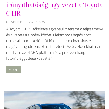
irányíthatóság: így vezet a Toyota
C-HR+
01 ÁPRILIS 2026
|
CARS
A Toyota C-HR+ tökéletes egyensúlyt teremt a teljesítmény
és a vezetési élmény között. Elektromos hajtáslánca
nemcsak kiemelkedő erőt kínál, hanem dinamikus és
magával ragadó karaktert is biztosít. Az összkerékhajtású
rendszer, az eTNGA platform és a precízen hangolt
futómű együttese közvetlen …
MORE