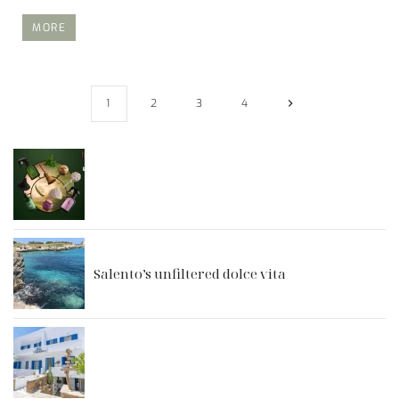
MORE
1
2
3
4
Salento’s unfiltered dolce vita