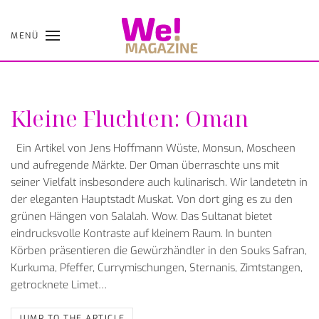
MENÜ
Skip
to
Salento’s unfiltered dolce vita
The Lind Hotels expands be
Design Hotel in Valle de
main
content
TOVÁBB A CIKKRE
Kleine Fluchten: Oman
Ein Artikel von Jens Hoffmann Wüste, Monsun, Moscheen
und aufregende Märkte. Der Oman überraschte uns mit
seiner Vielfalt insbesondere auch kulinarisch. Wir landetetn in
der eleganten Hauptstadt Muskat. Von dort ging es zu den
grünen Hängen von Salalah. Wow. Das Sultanat bietet
eindrucksvolle Kontraste auf kleinem Raum. In bunten
Körben präsentieren die Gewürzhändler in den Souks Safran,
Kurkuma, Pfeffer, Currymischungen, Sternanis, Zimt­stangen,
getrocknete Limet…
JUMP TO THE ARTICLE