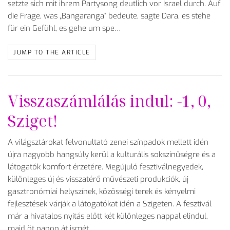
setzte sich mit ihrem Partysong deutlich vor Israel durch. Auf
die Frage, was „Bangaranga“ bedeute, sagte Dara, es stehe
für ein Gefühl, es gehe um spe…
JUMP TO THE ARTICLE
Visszaszámlálás indul: -1, 0,
Sziget!
A világsztárokat felvonultató zenei színpadok mellett idén
újra nagyobb hangsúly kerül a kulturális sokszínűségre és a
látogatók komfort érzetére. Megújuló fesztiválnegyedek,
különleges új és visszatérő művészeti produkciók, új
gasztronómiai helyszínek, közösségi terek és kényelmi
fejlesztések várják a látogatókat idén a Szigeten. A fesztivál
már a hivatalos nyitás előtt két különleges nappal elindul,
majd öt napon át ismét…