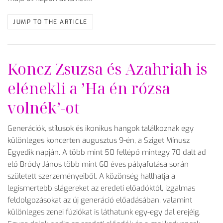
JUMP TO THE ARTICLE
Koncz Zsuzsa és Azahriah is
elénekli a ’Ha én rózsa
volnék’-ot
Generációk, stílusok és ikonikus hangok találkoznak egy
különleges koncerten augusztus 9-én, a Sziget Mínusz
Egyedik napján. A több mint 50 fellépő mintegy 70 dalt ad
elő Bródy János több mint 60 éves pályafutása során
született szerzeményeiből. A közönség hallhatja a
legismertebb slágereket az eredeti előadóktól, izgalmas
feldolgozásokat az új generáció előadásában, valamint
különleges zenei fúziókat is láthatunk egy-egy dal erejéig.