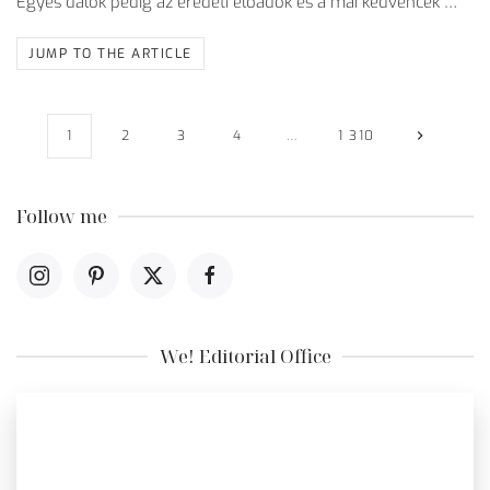
Egyes dalok pedig az eredeti előadók és a mai kedvencek …
JUMP TO THE ARTICLE
1
2
3
4
…
1 310
Follow me
We! Editorial Office