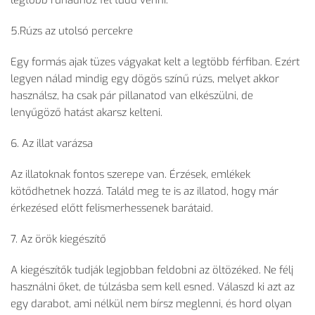
legtöbb ruhádhoz fel tudd venni.
5.Rúzs az utolsó percekre
Egy formás ajak tüzes vágyakat kelt a legtöbb férfiban. Ezért
legyen nálad mindig egy dögös színű rúzs, melyet akkor
használsz, ha csak pár pillanatod van elkészülni, de
lenyűgöző hatást akarsz kelteni.
6. Az illat varázsa
Az illatoknak fontos szerepe van. Érzések, emlékek
kötődhetnek hozzá. Találd meg te is az illatod, hogy már
érkezésed előtt felismerhessenek barátaid.
7. Az örök kiegészítő
A kiegészítők tudják legjobban feldobni az öltözéked. Ne félj
használni őket, de túlzásba sem kell esned. Válaszd ki azt az
egy darabot, ami nélkül nem bírsz meglenni, és hord olyan