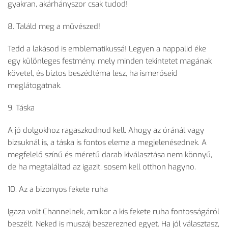
gyakran, akárhányszor csak tudod!
8. Találd meg a művészed!
Tedd a lakásod is emblematikussá! Legyen a nappalid éke
egy különleges festmény, mely minden tekintetet magának
követel, és biztos beszédtéma lesz, ha ismerőseid
meglátogatnak.
9. Táska
A jó dolgokhoz ragaszkodnod kell. Ahogy az óránál vagy
bizsuknál is, a táska is fontos eleme a megjelenésednek. A
megfelelő színű és méretű darab kiválasztása nem könnyű,
de ha megtaláltad az igazit, sosem kell otthon hagyno.
10. Az a bizonyos fekete ruha
Igaza volt Channelnek, amikor a kis fekete ruha fontosságáról
beszélt. Neked is muszáj beszerezned egyet. Ha jól választasz,