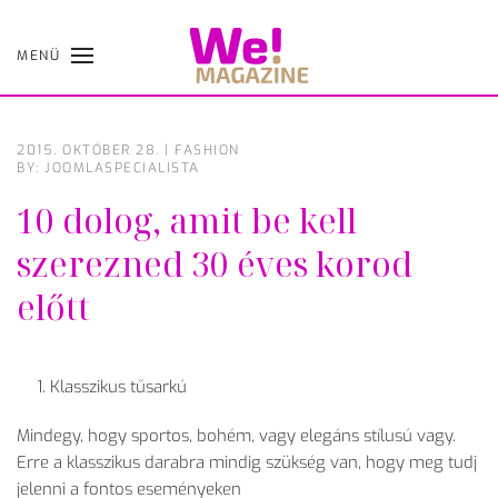
MENÜ
Skip
to
main
content
2015. OKTÓBER 28.
|
FASHION
BY: JOOMLASPECIALISTA
10 dolog, amit be kell
szerezned 30 éves korod
előtt
Klasszikus tűsarkú
Mindegy, hogy sportos, bohém, vagy elegáns stílusú vagy.
Erre a klasszikus darabra mindig szükség van, hogy meg tudj
jelenni a fontos eseményeken