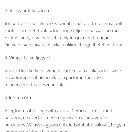
2. Jól szabott kosztüm
Jobban jársz, ha inkább szabónál csináltatod, és nem a bolti
konfekcióméretet választod, hogy teljesen passzoljon rád.
Fontos, hogy olyat vegyél, melyben jól érzed magad.
Munkahelyen, hivatalos alkalmakkor elengedhetetlen darab.
3. Virágod a védjegyed
Válaszd ki a kedvenc virágot, mely díszíti a lakásodat, színe
visszaköszön ruháidon, illata a parfümödön. Jussál
mindenkinek te az eszébe róla.
4. Időtlen óra
A legfontosabb kiegészítő az óra. Nemcsak azért, mert
hasznos, de azért is, mert megvásárlása hosszútávú
befektetés. Válassz egyszerűbb, letisztultabb stílusút, hogy a