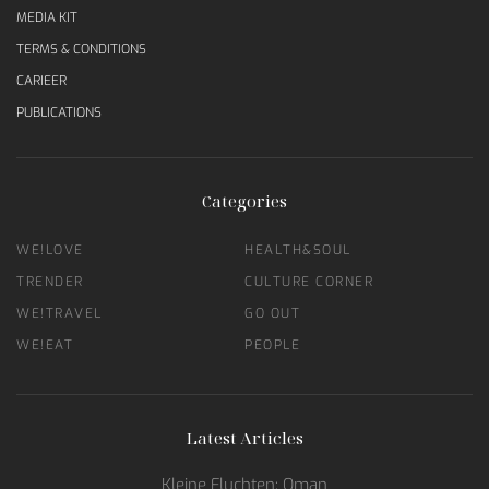
MEDIA KIT
TERMS & CONDITIONS
CARIEER
PUBLICATIONS
Categories
WE!LOVE
HEALTH&SOUL
TRENDER
CULTURE CORNER
WE!TRAVEL
GO OUT
WE!EAT
PEOPLE
Latest Articles
Kleine Fluchten: Oman