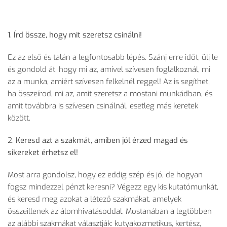
1. Írd össze, hogy mit szeretsz csinálni!
Ez az első és talán a legfontosabb lépés. Szánj erre időt, ülj le
és gondold át, hogy mi az, amivel szívesen foglalkoznál, mi
az a munka, amiért szívesen felkelnél reggel! Az is segíthet,
ha összeírod, mi az, amit szeretsz a mostani munkádban, és
amit továbbra is szívesen csinálnál, esetleg más keretek
között.
2.
Keresd azt a szakmát, amiben jól érzed magad és
sikereket érhetsz el!
Most arra gondolsz, hogy ez eddig szép és jó, de hogyan
fogsz mindezzel pénzt keresni? Végezz egy kis kutatómunkát,
és keresd meg azokat a létező szakmákat, amelyek
összeillenek az álomhivatásoddal. Mostanában a legtöbben
az alábbi szakmákat választják: kutyakozmetikus, kertész,