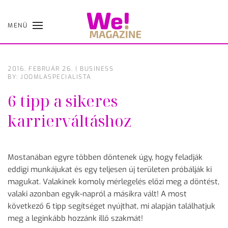
MENÜ
Skip
to
main
content
2016. FEBRUÁR 26.
|
BUSINESS
BY: JOOMLASPECIALISTA
6 tipp a sikeres
karrierváltáshoz
Mostanában egyre többen döntenek úgy, hogy feladják
eddigi munkájukat és egy teljesen új területen próbálják ki
magukat. Valakinek komoly mérlegelés előzi meg a döntést,
valaki azonban egyik-napról a másikra vált! A most
következő 6 tipp segítséget nyújthat, mi alapján találhatjuk
meg a leginkább hozzánk illő szakmát!