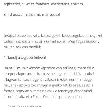
sajtkészítő, cukrász, fogászati asszisztens, szakács.
3. Írd össze mi az, amit már tudsz!
Gyűjtsd össze azokat a készségeket, képességeket, amelyeket
tudsz hasznosítani az új munkád során! Meg fogsz lepődni,
milyen sok van belőlük.
4. Tanulj a legjobb helyen!
Ha az új munkakörhöz képzésre van szükség, mérd fel a
terepet alaposan, és iratkozz be egy oktatási központba!
„Nagyon fontos, hogy jól válassz iskolát, nem mindegy,
milyenek az oktatók, milyen a gyakorlati képzés, és az is
fontos, hogy az oktatás ne csak a tananyag átadásából
álljon”- árulta el a Focus Oktatóközpont vezetője.