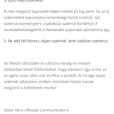
5. Építs kapcsolatokat!
A már meglévő kapcsolati tőkéd mellett jól fog jönni, ha az új
szakmáddal kapcsolatos ismeretségi köröd is bővül. Járj
szakmai eseményekre, csatlakozz szakmai körökhöz! A
munkalehetőségekről is hamarabb tudomást szerezhetsz így.
6.
Ne add fel! Keress olyan szakmát, amit valóban szeretsz!
Ne feledd változtatni és változni mindig és minden
életkorban lehet! Előfordulhat, hogy időnként úgy érzed, ez
az egész rossz ötlet volt, és félsz a jövőtől, de ha egy olyan
szakmát választasz, amiben örömödet feleld, hamar
megtérül a befektetett munka!
Zádor Nóra Lifestyle Communications