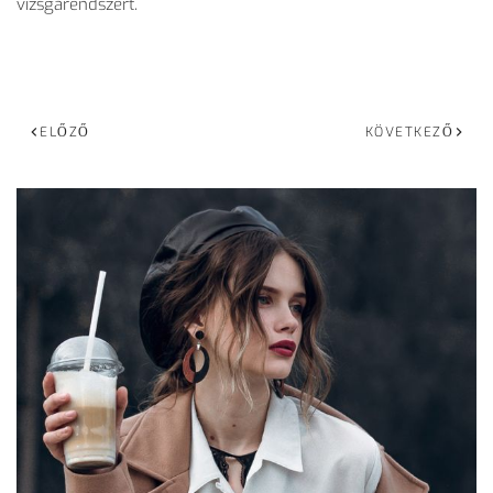
vizsgarendszert.
ELŐZŐ
KÖVETKEZŐ