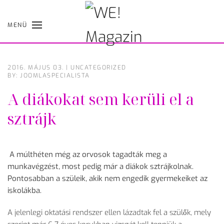
MENÜ
Skip
to
main
content
2016. MÁJUS 03.
|
UNCATEGORIZED
BY: JOOMLASPECIALISTA
A diákokat sem kerüli el a
sztrájk
A múlthéten még az orvosok tagadták meg a
munkavégzést, most pedig már a diákok sztrájkolnak.
Pontosabban a szüleik, akik nem engedik gyermekeiket az
iskolákba.
A jelenlegi oktatási rendszer ellen lázadtak fel a szülők, mely