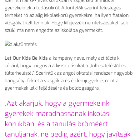
szerint már 6-7 éves korukban vizsgát kell tenniük a
gyerekeknek a tudásukról. A tüntetők szerint felesleges
terheket ró az alig iskoláskorú gyerekekre, ha ilyen fiatalon
vizsgákat kell tenniük. Hogy kifejezzék nemtetszésüket, sok
szülő ma nem engedte az iskolába gyermekét.
Let Our Kids Be Kids
a kampány neve, mely azt tűzte ki
céljául, hogy megóvja a kisiskolásokat a „túlteszteléstől és
túlterheléstől”. Szerintük az angol oktatási rendszer nagyobb
hangsúlyt fektet a vizsgákra és érdemjegyekre, mint a
gyermekek lelki fejlődésére és boldogságára.
„Azt akarjuk, hogy a gyermekeink
gyerekek maradhassanak iskolás
korukban, és a tanulás öröméért
tanuljanak, ne pedig azért, hogy javítsák