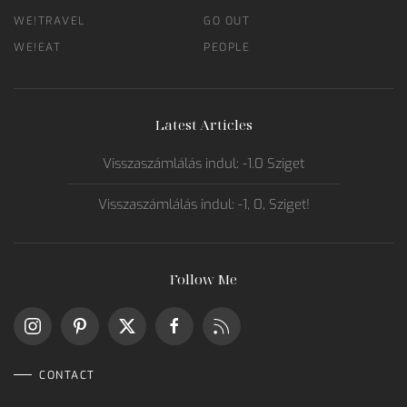
WE!TRAVEL
GO OUT
WE!EAT
PEOPLE
Latest Articles
Visszaszámlálás indul: -1.0 Sziget
Visszaszámlálás indul: -1, 0, Sziget!
Follow Me
CONTACT