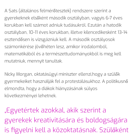
A Sats (általános felmérőtesztek) rendszere szerint a
gyerekeknek elsőként második osztályban, vagyis 6-7 éves
korukban kell számot adniuk tudásukról. Ezután a hatodik
osztályban, 10-11 éves korukban, illetve kilencedikesként 13-14
esztendősen is vizsgázniuk kell. A második osztályosok
számonkérése jövőhéten lesz, amikor irodalomból,
matematikából és a természettudományokból is meg kell
mutatniuk, mennyit tanultak.
Nicky Morgan, oktatásügyi miniszter ellenzi,hogy a szülők
gyermekeiket használják fel a protestálásukhoz. A politikusnő
elmondta, hogy a diákok hiányzásának súlyos
következményei lehetnek.
„Egyetértek azokkal, akik szerint a
gyerekek kreativitására és boldogságára
is figyelni kell a közoktatásnak. Szülőként