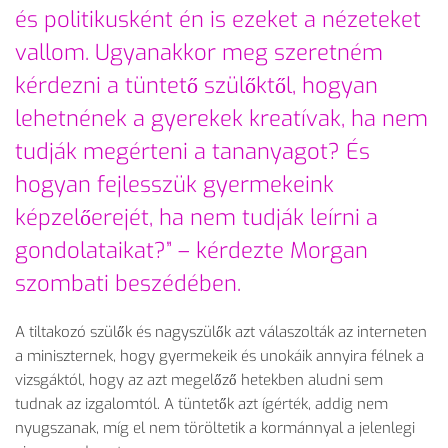
és politikusként én is ezeket a nézeteket
vallom. Ugyanakkor meg szeretném
kérdezni a tüntető szülőktől, hogyan
lehetnének a gyerekek kreatívak, ha nem
tudják megérteni a tananyagot? És
hogyan fejlesszük gyermekeink
képzelőerejét, ha nem tudják leírni a
gondolataikat?” – kérdezte Morgan
szombati beszédében.
A tiltakozó szülők és nagyszülők azt válaszolták az interneten
a miniszternek, hogy gyermekeik és unokáik annyira félnek a
vizsgáktól, hogy az azt megelőző hetekben aludni sem
tudnak az izgalomtól. A tüntetők azt ígérték, addig nem
nyugszanak, míg el nem töröltetik a kormánnyal a jelenlegi