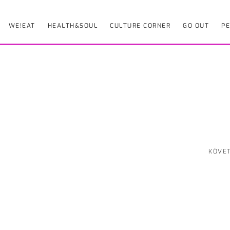
WE!EAT
HEALTH&SOUL
CULTURE CORNER
GO OUT
PE
KÖVE