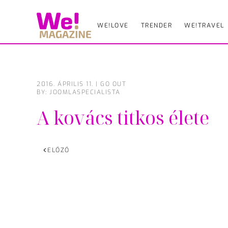
WE!LOVE
TRENDER
WE!TRAVEL
Skip
to
main
content
2016. ÁPRILIS 11.
|
GO OUT
BY: JOOMLASPECIALISTA
A kovács titkos élete
ELŐZŐ