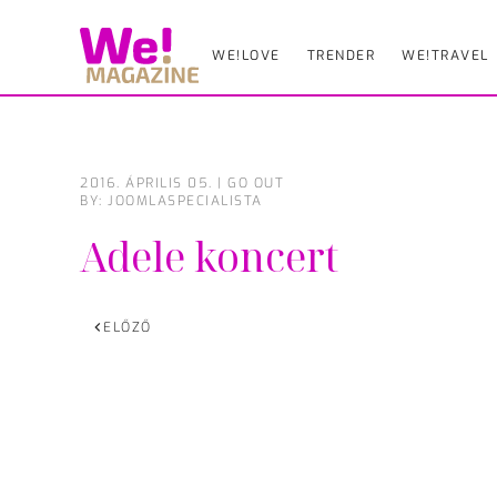
WE!LOVE
TRENDER
WE!TRAVEL
Skip
to
main
content
2016. ÁPRILIS 05.
|
GO OUT
BY: JOOMLASPECIALISTA
Adele koncert
ELŐZŐ