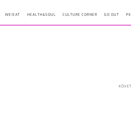
WE!EAT
HEALTH&SOUL
CULTURE CORNER
GO OUT
PE
KÖVE