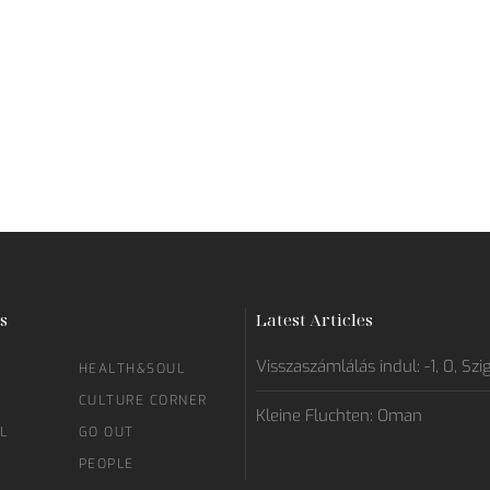
s
Latest Articles
Visszaszámlálás indul: -1, 0, Szi
HEALTH&SOUL
CULTURE CORNER
Kleine Fluchten: Oman
L
GO OUT
PEOPLE