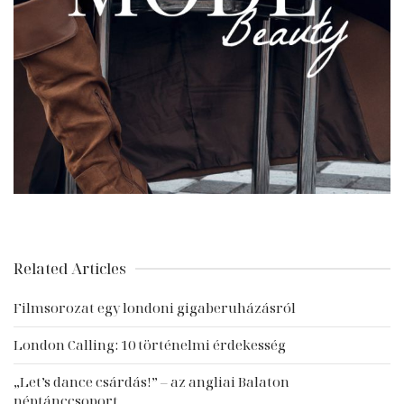
Related Articles
Filmsorozat egy londoni gigaberuházásról
London Calling: 10 történelmi érdekesség
„Let’s dance csárdás!” – az angliai Balaton
néptánccsoport