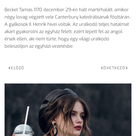
Becket Tamás 1170 december 29-én halt mártírhalált, amikor
négy lovag végzett vele Canterbury katedrálisának főoltárán.
A gyilkosok II. Henrik hívei voltak. Az uralkodó teljes hatalmat
akart gyakorolni az egyház felett, ezért lépett fel az angol
érsek ellen, aki nem tűrte, hogy egy világi uralkodó
beleszóljon az egyházi vezetésbe.
ELŐZŐ
KÖVETKEZŐ