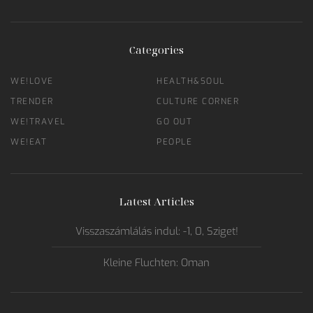
Categories
WE!LOVE
HEALTH&SOUL
TRENDER
CULTURE CORNER
WE!TRAVEL
GO OUT
WE!EAT
PEOPLE
Latest Articles
Visszaszámlálás indul: -1, 0, Sziget!
Kleine Fluchten: Oman