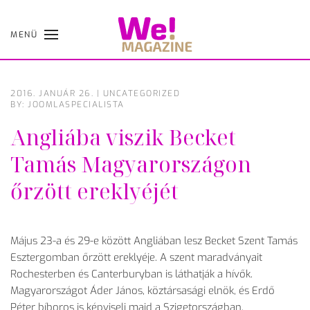
MENÜ
Skip
to
main
content
2016. JANUÁR 26.
|
UNCATEGORIZED
BY: JOOMLASPECIALISTA
Angliába viszik Becket
Tamás Magyarországon
őrzött ereklyéjét
Május 23-a és 29-e között Angliában lesz Becket Szent Tamás
Esztergomban őrzött ereklyéje. A szent maradványait
Rochesterben és Canterburyban is láthatják a hívők.
Magyarországot Áder János, köztársasági elnök, és Erdő
Péter bíboros is képviseli majd a Szigetországban.