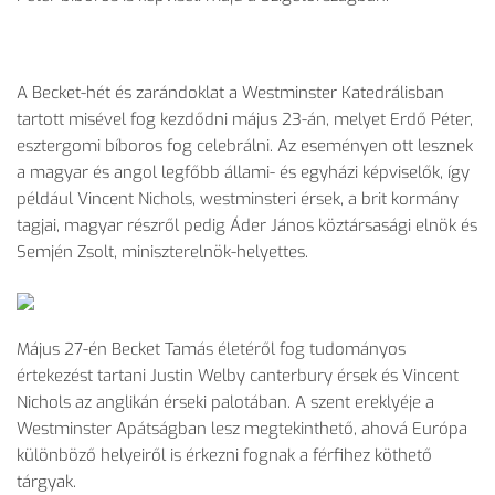
A Becket-hét és zarándoklat a Westminster Katedrálisban
tartott misével fog kezdődni május 23-án, melyet Erdő Péter,
esztergomi bíboros fog celebrálni. Az eseményen ott lesznek
a magyar és angol legfőbb állami- és egyházi képviselők, így
például Vincent Nichols, westminsteri érsek, a brit kormány
tagjai, magyar részről pedig Áder János köztársasági elnök és
Semjén Zsolt, miniszterelnök-helyettes.
Május 27-én Becket Tamás életéről fog tudományos
értekezést tartani Justin Welby canterbury érsek és Vincent
Nichols az anglikán érseki palotában. A szent ereklyéje a
Westminster Apátságban lesz megtekinthető, ahová Európa
különböző helyeiről is érkezni fognak a férfihez köthető
tárgyak.