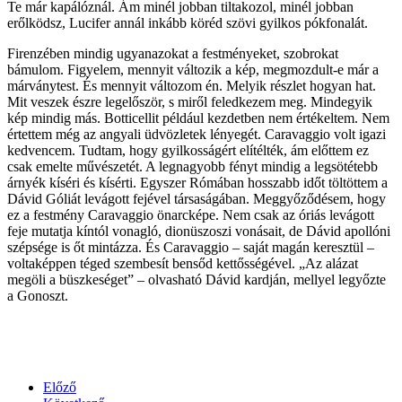
Te már kapálóznál. Ám minél jobban tiltakozol, minél jobban
erőlködsz, Lucifer annál inkább köréd szövi gyilkos pókfonalát.
Firenzében mindig ugyanazokat a festményeket, szobrokat
bámulom. Figyelem, mennyit változik a kép, megmozdult-e már a
márványtest. És mennyit változom én. Melyik részlet hogyan hat.
Mit veszek észre legelőször, s miről feledkezem meg. Mindegyik
kép mindig más. Botticellit például kezdetben nem értékeltem. Nem
értettem még az angyali üdvözletek lényegét. Caravaggio volt igazi
kedvencem. Tudtam, hogy gyilkosságért elítélték, ám előttem ez
csak emelte művészetét. A legnagyobb fényt mindig a legsötétebb
árnyék kíséri és kísérti. Egyszer Rómában hosszabb időt töltöttem a
Dávid Góliát levágott fejével társaságában. Meggyőződésem, hogy
ez a festmény Caravaggio önarcképe. Nem csak az óriás levágott
feje mutatja kíntól vonagló, dionüszoszi vonásait, de Dávid apollóni
szépsége is őt mintázza. És Caravaggio – saját magán keresztül –
voltaképpen téged szembesít bensőd kettősségével. „Az alázat
megöli a büszkeséget” – olvasható Dávid kardján, mellyel legyőzte
a Gonoszt.
Előző