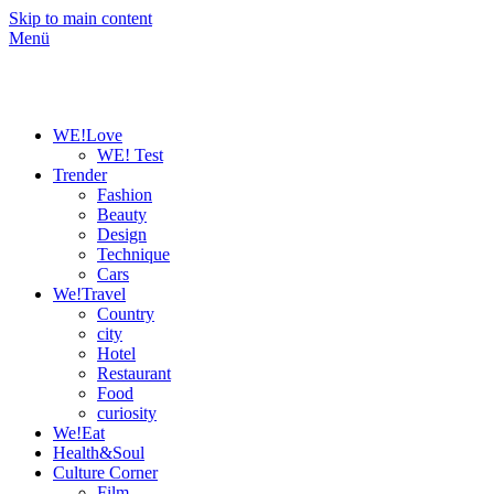
Skip to main content
Menü
WE!Love
WE! Test
Trender
Fashion
Beauty
Design
Technique
Cars
We!Travel
Country
city
Hotel
Restaurant
Food
curiosity
We!Eat
Health&Soul
Culture Corner
Film