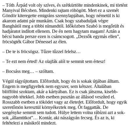
– Tóth Árpád volt oly szíves, és szétkürtölte mindenkinek, mi történt
Manyival Bécsben. Mindenki rajtam röhögött. Mert ez a szemét
Göndör kiteregette emigráns szennylapjában, hogy németül is ki
akarom adatni pár munkám. Csak hogy szabaduljak végre
Banghától meg a többi nímandtól. Időközben Szabó is megőrült és
hadjáratot indított ellenem. De én nem hagytam magam! Aztán a
bécsi banda persze ezen is csámcsogott. „Dezsők egymás ellen”,
fröcsögték Gábor Dénessel az élen.
– De te is fröcsögsz. Tűzre tűzzel felelsz…
– Te ezt nem érted! Az olajfák alól te semmit sem értesz!
– Bocsáss meg… – szóltam.
Végül rágyújtottam. Előfordult, hogy én is sokak útjában álltam.
Engem is megfigyeltek nem egyszer, sem kétszer. Általában
blöffölni szoktam, akár a kártyában. Ez is csak játszma, kisebb-
nagyobb tétekkel. Jobb esetben pusztán az állásod veszíted el.
Rosszabb esetben a töködet vagy az életedet. Előfordult, hogy egyik
szeretőmön keresztül környékeztek meg. Őt faggatták. De
szegényke semmit sem tudott. Hülye lettem volna rábízni azt a sok-
sok „államtitkot”… Kontár, aki nászágyán fecseg. És az is, ki
feltételezi a másikról mindezt.