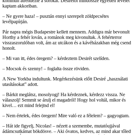
kommün átrendezte a sorokat. Desirétől mindössze egyetlen levelet
kaptam akkoriban.
– Ne gyere haza! – pusztán ennyi szerepelt zöldpecsétes
levélpapírján.
Pár napra mégis Budapestre kellett mennem. Addigra már bevonult
Horthy a fehér lován, a románok meg kivonultak. A fehérterror
visszaszorulóban volt, ám az utcákon és a kávéházakban még csend
honolt.
– Mi van itt, édes öregem? – kérdeztem Desirét szelíden.
– Mocsok és szenny! – foglalta össze röviden.
A New Yorkba indultunk. Megérkezésünk előtt Desiré „használati
utasításokat” adott.
– Bárkit meglátsz, mosolyogj! Ha kérdeznek, kérdezz vissza. Ne
válaszolj! Semmit se árulj el magadról! Hogy hol voltál, mikor és
kivel… ezt mind felejtsd el!
– Nem értelek, édes öregem! Mire való ez a félelem? – gagyogtam.
– Hát ide figyelj, Nicolas! – nézett a szemembe, mutatóujjával
ádámcsutkámat bökdösve. – Aki óvatos, kedves, az mind akar tőled