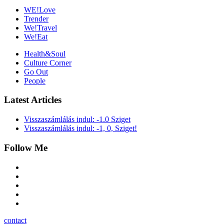
WE!Love
Trender
We!Travel
We!Eat
Health&Soul
Culture Corner
Go Out
People
Latest Articles
Visszaszámlálás indul: -1.0 Sziget
Visszaszámlálás indul: -1, 0, Sziget!
Follow Me
contact