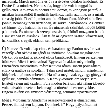
maradnak. Mások meg újra és újra a győztes oldalon landolnak. És
Desiré látta mindezt. Nem csoda, hogy tele volt haraggal és
gyűlölettel. Ám azon mindenki ámuldozott, mikor egyik percről a
másikra leszerződött Bangháék lapjához. Talán azt hitte, az a másik
társaság jobb. Tisztább, mint amit korábban látott. Idővel rá kellett
jönnie, nemhogy nem tisztábbak, de sokkal barbárabbak. Az ember
azt hinné, több hatalom is van. És nincsenek színfalak mögött kötött
paktumok. És nincsenek szerepleosztások, felülről mozgatott bábok.
Csak szabad választások. Ám talán az egyetlen szabad választásod,
ha kiszállsz, s egyik oldalon sem prédikálsz.
Új Nemzedék volt a lap címe, és barátom egy Pardon nevű rovat
vezetőjeként okádta magából az indulatot. Sokakat megtámadott.
Olykor olyanokat is, akikkel előtte barátkozott. Engem persze nem
ütött-vert. Miért is tette volna? Egyrészt én akkor még mindig
Firenzében rostokoltam, másrészt tudta rólam, sosem politizáltam,
egyik csapathoz se soroltam. Talán ezért néztek mindig, mindenhol
hülyének a „fontosemberek”. Ha néha meghívtak egy-egy gittegyleti
gyűlésre, bambán bámultam. A Károlyi-forradalom idején sem
lehetett velem mit kezdeni. Fura módon barátom, aki nálam idősebb
volt, naivabban vetette bele magát a történelmi eseményekbe.
Engem inkább cinizmusom védett meg, semmint tapasztalatom.
Még a Vörösmarty Akadémia összejöveteleiről is elmaradtam.
Persze, titulust sem kaptam. De minek is? Hogy pályatársaimat