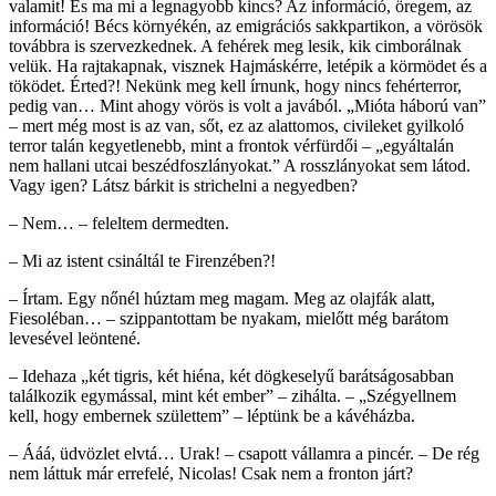
valamit! És ma mi a legnagyobb kincs? Az információ, öregem, az
információ! Bécs környékén, az emigrációs sakkpartikon, a vörösök
továbbra is szervezkednek. A fehérek meg lesik, kik cimborálnak
velük. Ha rajtakapnak, visznek Hajmáskérre, letépik a körmödet és a
töködet. Érted?! Nekünk meg kell írnunk, hogy nincs fehérterror,
pedig van… Mint ahogy vörös is volt a javából. „Mióta háború van”
– mert még most is az van, sőt, ez az alattomos, civileket gyilkoló
terror talán kegyetlenebb, mint a frontok vérfürdői – „egyáltalán
nem hallani utcai beszédfoszlányokat.” A rosszlányokat sem látod.
Vagy igen? Látsz bárkit is strichelni a negyedben?
– Nem… – feleltem dermedten.
– Mi az istent csináltál te Firenzében?!
– Írtam. Egy nőnél húztam meg magam. Meg az olajfák alatt,
Fiesoléban… – szippantottam be nyakam, mielőtt még barátom
levesével leöntené.
– Idehaza „két tigris, két hiéna, két dögkeselyű barátságosabban
találkozik egymással, mint két ember” – zihálta. – „Szégyellnem
kell, hogy embernek születtem” – léptünk be a kávéházba.
– Ááá, üdvözlet elvtá… Urak! – csapott vállamra a pincér. – De rég
nem láttuk már errefelé, Nicolas! Csak nem a fronton járt?