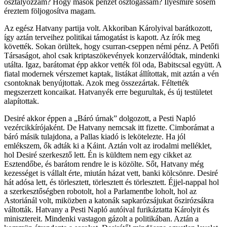
osztályozzam? Hogy mások pénzét osztogassam? Ilyesmire sosem
éreztem följogosítva magam.
Az egész Hatvany partija volt. Akkoriban Károlyival barátkozott,
így aztán terveihez politikai támogatást is kapott. Az írók meg
követték. Sokan örültek, hogy csurran-cseppen némi pénz. A Petőfi
Társaságot, ahol csak kriptaszökevények konzerválódtak, mindenki
utálta. Igaz, barátomat épp akkor vették föl oda, Babitscsal együtt. A
fiatal modernek vérszemet kaptak, listákat állítottak, mit aztán a vén
csontoknak benyújtottak. Azok meg összezártak. Féltették
megszerzett koncaikat. Hatvanyék erre begurultak, és új testületet
alapítottak.
Desiré akkor éppen a „Báró úrnak” dolgozott, a Pesti Napló
vezércikkírójaként. De Hatvany nemcsak itt fizette. Cimborámat a
báró másik tulajdona, a Pallas kiadó is lekötelezte. Ha jól
emlékszem, ők adták ki a Káint. Aztán volt az irodalmi melléklet,
hol Desiré szerkesztő lett. Én is küldtem nem egy cikket az
Esztendőbe, és barátom rendre le is közölte. Sőt, Hatvany még
kezességet is vállalt érte, miután házat vett, banki kölcsönre. Desiré
hát adósa lett, és törlesztett, törlesztett és törlesztett. Éjjel-nappal hol
a szerkesztőségben robotolt, hol a Parlamentbe loholt, hol az
Astoriánál volt, miközben a katonák sapkarózsájukat őszirózsákra
váltották. Hatvany a Pesti Napló autóival furikáztatta Károlyit és
minisztereit. Mindenki vastagon gázolt a politikában. Aztán a