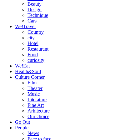
Beauty
Design
Technique
Cars
We!Travel
Country
city
Hotel
Restaurant
Food
curiosity
We!Eat
Health&Soul
Culture Corner
Film
Theater
Music
Literature
Fine Art
Arhitecture
Our choice
Go Out
People
News
Face to face