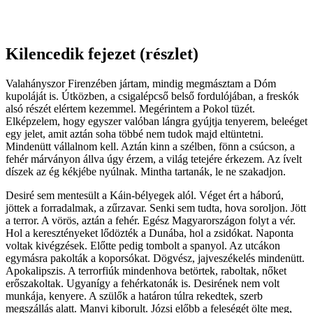
Kilencedik fejezet (részlet)
Valahányszor Firenzében jártam, mindig megmásztam a Dóm
kupoláját is. Útközben, a csigalépcső belső fordulójában, a freskók
alsó részét elértem kezemmel. Megérintem a Pokol tüzét.
Elképzelem, hogy egyszer valóban lángra gyújtja tenyerem, beleéget
egy jelet, amit aztán soha többé nem tudok majd eltüntetni.
Mindenütt vállalnom kell. Aztán kinn a szélben, fönn a csúcson, a
fehér márványon állva úgy érzem, a világ tetejére érkezem. Az ívelt
díszek az ég kékjébe nyúlnak. Mintha tartanák, le ne szakadjon.
Desiré sem mentesült a Káin-bélyegek alól. Véget ért a háború,
jöttek a forradalmak, a zűrzavar. Senki sem tudta, hova soroljon. Jött
a terror. A vörös, aztán a fehér. Egész Magyarországon folyt a vér.
Hol a keresztényeket lődözték a Dunába, hol a zsidókat. Naponta
voltak kivégzések. Előtte pedig tombolt a spanyol. Az utcákon
egymásra pakolták a koporsókat. Dögvész, jajveszékelés mindenütt.
Apokalipszis. A terrorfiúk mindenhova betörtek, raboltak, nőket
erőszakoltak. Ugyanígy a fehérkatonák is. Desirének nem volt
munkája, kenyere. A szülők a határon túlra rekedtek, szerb
megszállás alatt. Manyi kiborult. Józsi előbb a feleségét ölte meg,