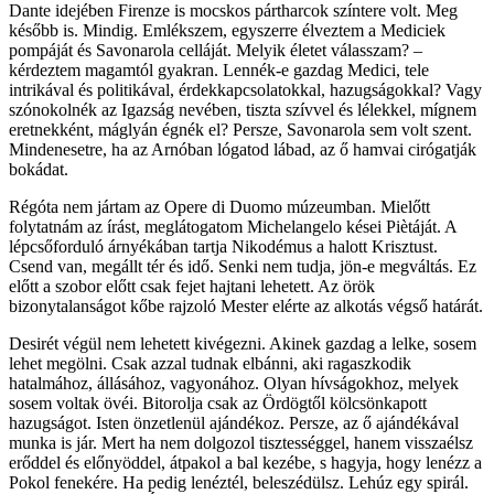
Dante idejében Firenze is mocskos pártharcok színtere volt. Meg
később is. Mindig. Emlékszem, egyszerre élveztem a Mediciek
pompáját és Savonarola celláját. Melyik életet válasszam? –
kérdeztem magamtól gyakran. Lennék-e gazdag Medici, tele
intrikával és politikával, érdekkapcsolatokkal, hazugságokkal? Vagy
szónokolnék az Igazság nevében, tiszta szívvel és lélekkel, mígnem
eretnekként, máglyán égnék el? Persze, Savonarola sem volt szent.
Mindenesetre, ha az Arnóban lógatod lábad, az ő hamvai cirógatják
bokádat.
Régóta nem jártam az Opere di Duomo múzeumban. Mielőtt
folytatnám az írást, meglátogatom Michelangelo kései Piètáját. A
lépcsőforduló árnyékában tartja Nikodémus a halott Krisztust.
Csend van, megállt tér és idő. Senki nem tudja, jön-e megváltás. Ez
előtt a szobor előtt csak fejet hajtani lehetett. Az örök
bizonytalanságot kőbe rajzoló Mester elérte az alkotás végső határát.
Desirét végül nem lehetett kivégezni. Akinek gazdag a lelke, sosem
lehet megölni. Csak azzal tudnak elbánni, aki ragaszkodik
hatalmához, állásához, vagyonához. Olyan hívságokhoz, melyek
sosem voltak övéi. Bitorolja csak az Ördögtől kölcsönkapott
hazugságot. Isten önzetlenül ajándékoz. Persze, az ő ajándékával
munka is jár. Mert ha nem dolgozol tisztességgel, hanem visszaélsz
erőddel és előnyöddel, átpakol a bal kezébe, s hagyja, hogy lenézz a
Pokol fenekére. Ha pedig lenéztél, beleszédülsz. Lehúz egy spirál.