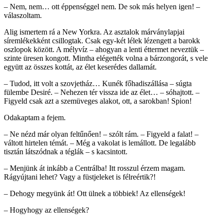
– Nem, nem… ott éppenséggel nem. De sok más helyen igen! –
válaszoltam.
Alig ismertem rá a New Yorkra. Az asztalok márványlapjai
síremlékekként csillogtak. Csak egy-két lélek lézengett a barokk
oszlopok között. A mélyvíz – ahogyan a lenti éttermet neveztük –
szinte üresen kongott. Mintha elégették volna a bárzongorát, s vele
együtt az összes kottát, az élet keserédes dallamát.
– Tudod, itt volt a szovjetház… Kunék főhadiszállása – súgta
fülembe Desiré. – Nehezen tér vissza ide az élet… – sóhajtott. –
Figyeld csak azt a szemüveges alakot, ott, a sarokban! Spion!
Odakaptam a fejem.
– Ne nézd már olyan feltűnően! – szólt rám. – Figyeld a falat! –
váltott hirtelen témát. – Még a vakolat is lemállott. De legalább
tisztán látszódnak a téglák – s kacsintott.
– Menjünk át inkább a Centrálba! Itt rosszul érzem magam.
Rágyújtani lehet? Vagy a füstjeleket is félreértik?!
– Dehogy megyünk át! Ott ülnek a többiek! Az ellenségek!
– Hogyhogy az ellenségek?