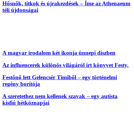
Hősnők, titkok és újrakezdések – Íme az Athenaeum
téli újdonságai
A magyar irodalom két ikonja ünnepi díszben
Az influencerek különös világáról írt könyvet Festy,
Festőnő lett Gelencsér Timiből – egy történelmi
regény borítója
A szeretethez nem kellenek szavak – egy autista
kisfiú hétköznapjai