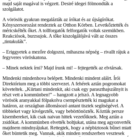
majd saját magával is végzett. Desiré idegei fölmondták a
szolgálatot.
A vörösök gyakran megalázták az írókat és az újságírókat.
Kényszersorozást rendeztek az Otthon Körben. Levetkőztették és
méricskélték őket. A tollforgatók felforgatók voltak szemükben.
Reakciósok, burzsujok. A tőke kiszolgálójává vált az összes
„tintakulák”.
– Eriggyetek a mezőre dolgozni, mihaszna népség – rivallt rájuk a
fegyveres vöröskatona.
– Minek nektek írni? Majd írunk mi! – fejtegették az elvtársak.
Mindenki mindenhova belépett. Mindenki mindent aláírt. Írói
Direktórium meg a többi szervezet. A fehérek aztán pogromokat
követeltek. „Kiirtani mindenkit, aki csak egy paraszthajszálnyit is
részt vett a kommünben!” – hangzott a jelszó. A legnagyobb
vörösök aranyakkal fölpakolva csempésztették ki magukat a
határon, az országban állomásozó antant tisztek segítségével. A
többieket vagy kivégezték, vagy bebörtönözték. Köztük persze
kisembereket, kik csak naivan hittek vezetőiknek. Meg aztán a
zsidókat. A kommünben elvették boltjukat, utána meg agyonverték
majdnem mindnyájukat. Rettegtek, hogy a népbiztosok bűnei miatt
őket büntetik meg. Vannak, akik minden rendszerben vesztesek