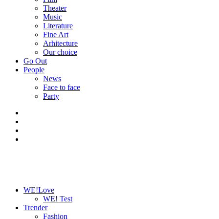
Theater
Music
Literature
Fine Art
Arhitecture
Our choice
Go Out
People
News
Face to face
Party
WE!Love
WE! Test
Trender
Fashion