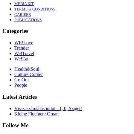
MEDIA KIT
TERMS & CONDITIONS
CARIEER
PUBLICATIONS
Categories
WE!Love
Trender
We!Travel
We!Eat
Health&Soul
Culture Corner
Go Out
People
Latest Articles
Visszaszámlálás indul: -1, 0, Sziget!
Kleine Fluchten: Oman
Follow Me