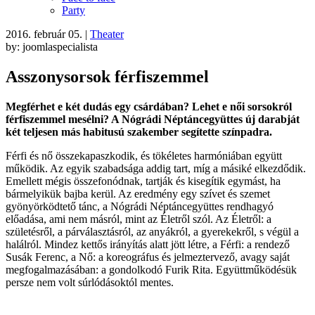
Party
2016. február 05.
|
Theater
by: joomlaspecialista
Asszonysorsok férfiszemmel
Megférhet e két dudás egy csárdában? Lehet e női sorsokról
férfiszemmel mesélni? A Nógrádi Néptáncegyüttes új darabját
két teljesen más habitusú szakember segítette színpadra.
Férfi és nő összekapaszkodik, és tökéletes harmóniában együtt
működik. Az egyik szabadsága addig tart, míg a másiké elkezdődik.
Emellett mégis összefonódnak, tartják és kisegítik egymást, ha
bármelyikük bajba kerül. Az eredmény egy szívet és szemet
gyönyörködtető tánc, a Nógrádi Néptáncegyüttes rendhagyó
előadása, ami nem másról, mint az Életről szól. Az Életről: a
születésről, a párválasztásról, az anyákról, a gyerekekről, s végül a
halálról. Mindez kettős irányítás alatt jött létre, a Férfi: a rendező
Susák Ferenc, a Nő: a koreográfus és jelmeztervező, avagy saját
megfogalmazásában: a gondolkodó Furik Rita. Együttműködésük
persze nem volt súrlódásoktól mentes.