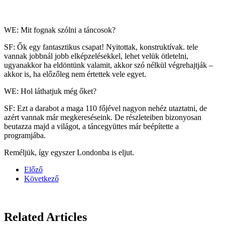
WE: Mit fognak szólni a táncosok?
SF: Ők egy fantasztikus csapat! Nyitottak, konstruktívak. tele
vannak jobbnál jobb elképzelésekkel, lehet velük ötletelni,
ugyanakkor ha eldöntünk valamit, akkor szó nélkül végrehajtják –
akkor is, ha előzőleg nem értettek vele egyet.
WE: Hol láthatjuk még őket?
SF: Ezt a darabot a maga 110 főjével nagyon nehéz utaztatni, de
azért vannak már megkereséseink. De részleteiben bizonyosan
beutazza majd a világot, a táncegyüttes már beépítette a
programjába.
Reméljük, így egyszer Londonba is eljut.
Előző
Következő
Related Articles