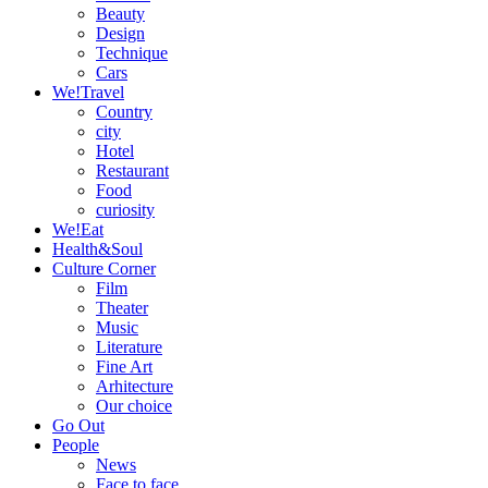
Beauty
Design
Technique
Cars
We!Travel
Country
city
Hotel
Restaurant
Food
curiosity
We!Eat
Health&Soul
Culture Corner
Film
Theater
Music
Literature
Fine Art
Arhitecture
Our choice
Go Out
People
News
Face to face