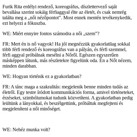
Furik Rita erdélyi rendező, koreográfus, díszlettervező saját
bevallása szerint sokáig férfiaggyal élte az életét, és csak nemrég
találta meg a „női nézőpontot”. Most ennek mentén tevékenykedik,
ezt helyezi a fókuszba.
WE: Miért ennyire fontos számodra a női „szem”?
FR: Mert én is nő vagyok! Ha jól megnézzük gyakorlatilag sokkal
több férfi rendező és koreográfus van a pályán, és férfi szemmel,
férfi aggyal próbálnak mesélni a Nőről. Egészen egyszerűen
másképpen látunk, más részletekre figyelünk oda. Én a Nőt nézem,
minden darabban.
WE: Hogyan történik ez a gyakorlatban?
FR: A tánc maga a szakralitás: megjelenik benne minden tudás az
életről. Egy testre íródott kommunikációs forma, amivel történeteket,
érzéseket, szimbólumokat tudunk közvetíteni. A gyakorlatban pedig
leültünk a lányokkal, és beszélgettünk, próbáltuk megfejteni és
megjeleníteni a női minőséget.
WE: Nehéz munka volt?