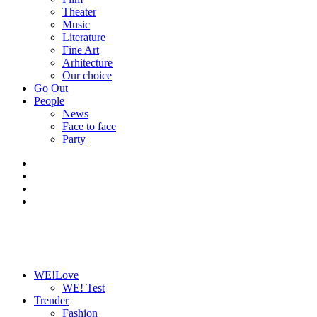
Theater
Music
Literature
Fine Art
Arhitecture
Our choice
Go Out
People
News
Face to face
Party
WE!Love
WE! Test
Trender
Fashion