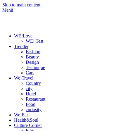
Skip to main content
Menü
WE!Love
WE! Test
Trender
Fashion
Beauty
Design
Technique
Cars
We!Travel
Country
city
Hotel
Restaurant
Food
curiosity
We!Eat
Health&Soul
Culture Corner
Film