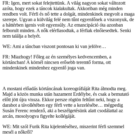
FR: Igen, mert sokat felejtettünk. A világ nagyon sokat változott
azóta, hogy ezek a táncok kialakultak. Akkoriban még minden
rendben volt. Férfi és nő tette a dolgát, mindenkinek megvolt a maga
szerepe. Ugyan a külvilág felé nem tűnt egyenlőnek a viszonyuk, de
a háttérben igenis volt egyensúly. Az emancipáció óta azonban
felborult minden. A nők elérfiasodtak, a férfiak elnőiesedtek. Senki
nem találja a helyét.
WE: Ami a táncban viszont pontosan ki van jelölve…
FR: Miazhogy! Főleg az én személyes kedvencemben, a
körtáncban! A körnél nincsen erősebb teremtő forma, ott
mindenkinek mindenhez egyenlő joga van.
A mostani előadás körtáncának koreográfiáját Rita álmodta meg.
Majd a közös munka után hazament Erdélybe, és csak a bemutató
előtt jött újra vissza. Ekkor persze rögtön feltűnt neki, hogy a
darabot a távollétében egy férfi vette a kezelésébe… mégpedig
Susán Ferenc rendező, aki a beszélgetésünk alatt csodálattal az
arcán, mosolyogva figyelte kollégáját.
WE: Mit szól Furik Rita kijelentéséhez, miszerint férfi szemmel
mesél a nőkről?