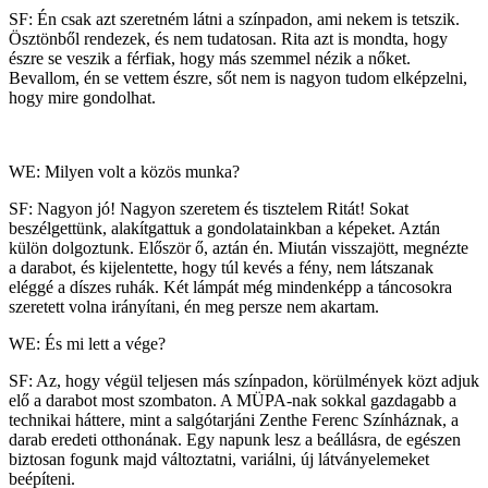
SF: Én csak azt szeretném látni a színpadon, ami nekem is tetszik.
Ösztönből rendezek, és nem tudatosan. Rita azt is mondta, hogy
észre se veszik a férfiak, hogy más szemmel nézik a nőket.
Bevallom, én se vettem észre, sőt nem is nagyon tudom elképzelni,
hogy mire gondolhat.
WE: Milyen volt a közös munka?
SF: Nagyon jó! Nagyon szeretem és tisztelem Ritát! Sokat
beszélgettünk, alakítgattuk a gondolatainkban a képeket. Aztán
külön dolgoztunk. Először ő, aztán én. Miután visszajött, megnézte
a darabot, és kijelentette, hogy túl kevés a fény, nem látszanak
eléggé a díszes ruhák. Két lámpát még mindenképp a táncosokra
szeretett volna irányítani, én meg persze nem akartam.
WE: És mi lett a vége?
SF: Az, hogy végül teljesen más színpadon, körülmények közt adjuk
elő a darabot most szombaton. A MÜPA-nak sokkal gazdagabb a
technikai háttere, mint a salgótarjáni Zenthe Ferenc Színháznak, a
darab eredeti otthonának. Egy napunk lesz a beállásra, de egészen
biztosan fogunk majd változtatni, variálni, új látványelemeket
beépíteni.