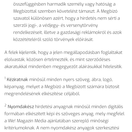
összefüggésben harmadik személy vagy hatóság a
Megbízottal szemben követelést támaszt. A Megbízó
szavatol különösen azért, hogy a hirdetés nem sérti a
szerzői jogi-, a védjegy- és versenytörvény
rendelkezéseit, illetve a gazdasági reklámokról és azok
közzétételéről szóló törvények előírását.
A felek kijelentik, hogy a jelen megállapodásban foglaltakat
elolvasták, közösen értelmezték, és mint szerződéses
akaratukkal mindenben megegyezőt aláírásukkal hitelesítik.
1
Kéziratnak
minősül minden nyers szöveg, ábra, logó,
képanyag, melyet a Megbízó a Megbízott számára biztosít
megrendelésének elkészítése céljából.
2
Nyomdakész
hirdetési anyagnak minősül minden digitális
formában elkészített képi és szöveges anyag, mely megfelel
a We! Magazin Média ajánlatában szereplő minőségi
kritériumoknak. A nem nyomdakész anyagok szerkesztési