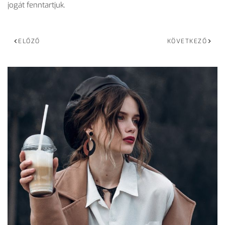
jogát fenntartjuk.
ELŐZŐ
KÖVETKEZŐ