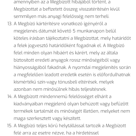
amennyiben az a Megbízott hibájából történt, a
Megbízottat a befizetett összeg visszatérítésén kívül
semmilyen más anyagi felelősség nem terheli.
A Megbízó kártérítésre vonatkozó igényéről a
megjelenés dátumát követő 5 munkanapon belül
köteles írásban tájékoztatni a Megbízottat, mely határidőt
a felek jogvesztő határidőként fogadnak el. A Megbízó
felel minden olyan hibáért és kárért, mely az általa
biztosított eredeti anyagok rossz minőségéből vagy
hiányosságából fakadnak. A nyomdai megjelenítés során
a megfelelően leadott eredetik esetén is előfordulhatnak
kismértékű szín-vagy tónusbeli eltérések, melyek
azonban nem minősülnek hibás teljesítésnek.
A Megbízott mindennemű felelősséget elhárít a
kiadványaiban megjelenő olyan behúzott vagy befűzött
termékek tartalmát és minőségét illetően, melyeket nem
maga szerkesztett vagy készített.
A Megbízó teljes körű helytállással tartozik a Megbízott
felé arra az esetre nézve, ha a hirdetéssel