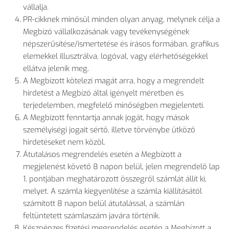
vállalja.
PR-cikknek minősül minden olyan anyag, melynek célja a
Megbízó vállalkozásának vagy tevékenységének
népszerűsítése/ismertetése és írásos formában, grafikus
elemekkel illusztrálva, logóval, vagy elérhetőségekkel
ellátva jelenik meg.
A Megbízott kötelezi magát arra, hogy a megrendelt
hirdetést a Megbízó által igényelt méretben és
terjedelemben, megfelelő minőségben megjelenteti.
A Megbízott fenntartja annak jogát, hogy mások
személyiségi jogait sértő, illetve törvénybe ütköző
hirdetéseket nem közöl.
Átutalásos megrendelés esetén a Megbízott a
megjelenést követő 8 napon belül, jelen megrendelő lap
1. pontjában meghatározott összegről számlát állít ki,
melyet. A számla kiegyenlítése a számla kiállításától
számított 8 napon belül átutalással, a számlán
feltüntetett számlaszám javára történik.
Készpénzes fizetési megrendelés esetén a Megbízott a