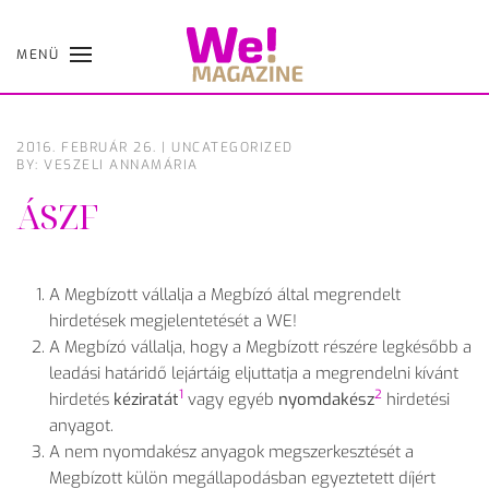
MENÜ
Skip
to
main
content
2016. FEBRUÁR 26.
|
UNCATEGORIZED
BY: VESZELI ANNAMÁRIA
ÁSZF
A Megbízott vállalja a Megbízó által megrendelt
hirdetések megjelentetését a WE!
A Megbízó vállalja, hogy a Megbízott részére legkésőbb a
leadási határidő lejártáig eljuttatja a megrendelni kívánt
1
2
hirdetés
kéziratát
vagy egyéb
nyomdakész
hirdetési
anyagot.
A nem nyomdakész anyagok megszerkesztését a
Megbízott külön megállapodásban egyeztetett díjért