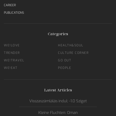
CARIEER
PUBLICATIONS
Categories
WE!LOVE
HEALTH&SOUL
TRENDER
CULTURE CORNER
WE!TRAVEL
GO OUT
WE!EAT
PEOPLE
Latest Articles
Visszaszámlálás indul: -1.0 Sziget
Kleine Fluchten: Oman