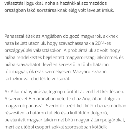
választási jogukkal, noha a hazánkkal szomszédos
országban lakó sorstársaiknak elég volt levelet írniuk.
Panasszal éltek az Angliában dolgozó magyarok, akiknek
haza kellett utazniuk, hogy szavazhassanak a 2014-es
országgyűlési választásokon. A problémájuk az volt, hogy
hiába rendelkeztek bejelentett magyarországi lakcímmel, és
hiába szavazhatott levélen keresztül a többi határon
túli magyar, ők csak személyesen, Magyarországon
tartózkodva tehették le voksukat.
Az Alkotmánybíróság tegnap döntött az említett kérdésben.
A szervezet 8:5 arányban vetette el az Angliában dolgozó
magyarok panaszát. Szerintük azért kell külön bánásmódban
részesíteni a határon túl élő és a külföldön dolgozó,
bejelentett magyar lakcímmel bíró magyar állampolgárokat,
mert az utóbbi csoport sokkal szorosabban kötődik