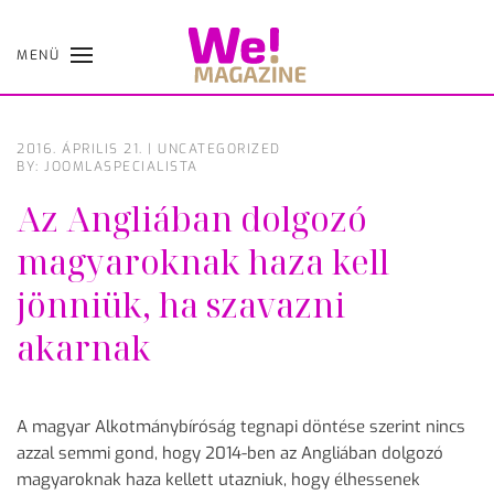
MENÜ
Skip
to
main
content
2016. ÁPRILIS 21.
|
UNCATEGORIZED
BY: JOOMLASPECIALISTA
Az Angliában dolgozó
magyaroknak haza kell
jönniük, ha szavazni
akarnak
A magyar Alkotmánybíróság tegnapi döntése szerint nincs
azzal semmi gond, hogy 2014-ben az Angliában dolgozó
magyaroknak haza kellett utazniuk, hogy élhessenek