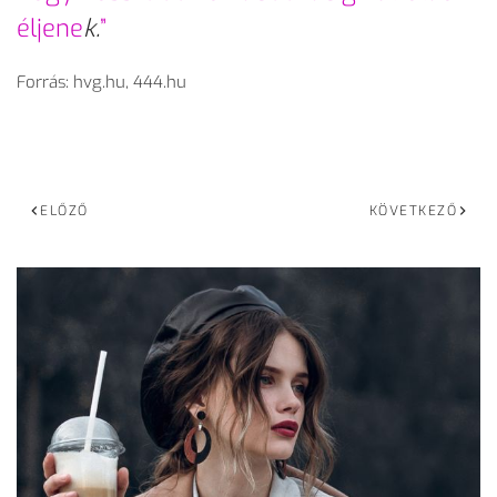
éljene
k.
”
Forrás: hvg.hu, 444.hu
ELŐZŐ
KÖVETKEZŐ