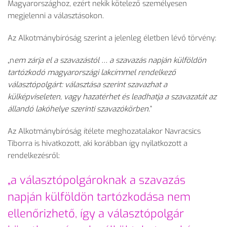
Magyarországhoz, ezért nekik kötelező személyesen
megjelenni a választásokon.
Az Alkotmánybíróság szerint a jelenleg életben lévő törvény:
„n
em zárja el a szavazástól … a szavazás napján külföldön
tartózkodó magyarországi lakcímmel rendelkező
választópolgárt: választása szerint szavazhat a
külképviseleten, vagy hazatérhet és leadhatja a szavazatát az
állandó lakóhelye szerinti szavazókörben.
”
Az Alkotmánybíróság ítélete meghozatalakor Navracsics
Tiborra is hivatkozott, aki korábban így nyilatkozott a
rendelkezésről:
„a választópolgároknak a szavazás
napján külföldön tartózkodása nem
ellenőrizhető, így a választópolgár