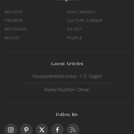
WE!LOVE
HEALTH&SOUL
TRENDER
CULTURE CORNER
WE!TRAVEL
GO OUT
WE!EAT
PEOPLE
Latest Articles
Visszaszámlálás indul: -1, 0, Sziget!
Kleine Fluchten: Oman
Follow Me