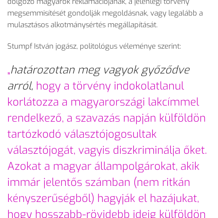
dolgozó magyarok reklamációjának, a jelenlegi törvény
megsemmisítését gondolják megoldásnak, vagy legalább a
mulasztásos alkotmánysértés megállapítását.
Stumpf István jogász, politológus véleménye szerint:
„
határozottan meg vagyok győződve
arról,
hogy a törvény indokolatlanul
korlátozza a magyarországi lakcímmel
rendelkező, a szavazás napján külföldön
tartózkodó választójogosultak
választójogát, vagyis diszkriminálja őket.
Azokat a magyar állampolgárokat, akik
immár jelentős számban (nem ritkán
kényszerűségből) hagyják el hazájukat,
hogy hosszabb-rövidebb ideig külföldön