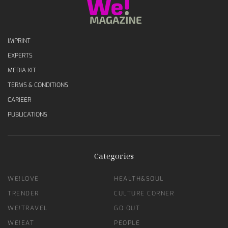
IMPRINT
EXPERTS
MEDIA KIT
TERMS & CONDITIONS
CARIEER
PUBLICATIONS
Categories
WE!LOVE
HEALTH&SOUL
TRENDER
CULTURE CORNER
WE!TRAVEL
GO OUT
WE!EAT
PEOPLE