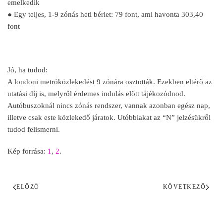
emelkedik
● Egy teljes, 1-9 zónás heti bérlet: 79 font, ami havonta 303,40
font
Jó, ha tudod:
A londoni metróközlekedést 9 zónára osztották. Ezekben eltérő az
utatási díj is, melyről érdemes indulás előtt tájékozódnod.
Autóbuszoknál nincs zónás rendszer, vannak azonban egész nap,
illetve csak este közlekedő járatok. Utóbbiakat az “N” jelzésükről
tudod felismerni.
Kép forrása:
1
,
2
.
ELŐZŐ
KÖVETKEZŐ