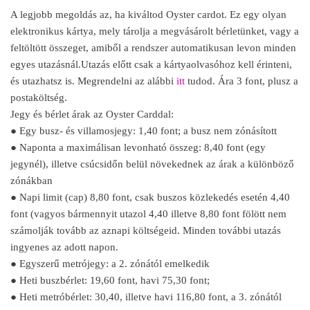
A legjobb megoldás az, ha kiváltod Oyster cardot. Ez egy olyan
elektronikus kártya, mely tárolja a megvásárolt bérletünket, vagy a
feltöltött összeget, amiből a rendszer automatikusan levon minden
egyes utazásnál.Utazás előtt csak a kártyaolvasóhoz kell érinteni,
és utazhatsz is. Megrendelni az alábbi
itt
tudod. Ára 3 font, plusz a
postaköltség.
Jegy és bérlet árak az Oyster Carddal:
● Egy busz- és villamosjegy: 1,40 font; a busz nem zónásított
● Naponta a maximálisan levonható összeg: 8,40 font (egy
jegynél), illetve csúcsidőn belül növekednek az árak a különböző
zónákban
● Napi limit (cap) 8,80 font, csak buszos közlekedés esetén 4,40
font (vagyos bármennyit utazol 4,40 illetve 8,80 font fölött nem
számolják tovább az aznapi költségeid. Minden további utazás
ingyenes az adott napon.
● Egyszerű metrójegy: a 2. zónától emelkedik
● Heti buszbérlet: 19,60 font, havi 75,30 font;
● Heti metróbérlet: 30,40, illetve havi 116,80 font, a 3. zónától