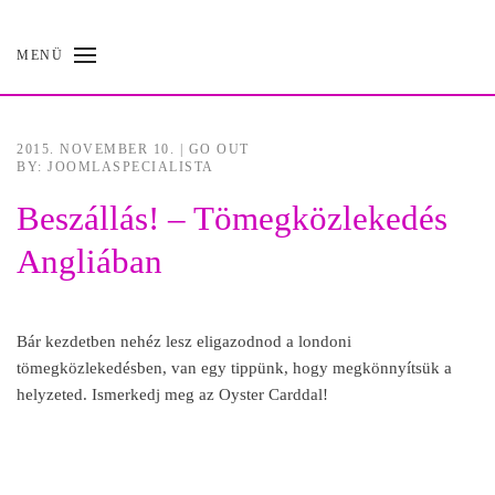
MENÜ
Skip
to
main
content
2015. NOVEMBER 10.
|
GO OUT
BY: JOOMLASPECIALISTA
Beszállás! – Tömegközlekedés
Angliában
Bár kezdetben nehéz lesz eligazodnod a londoni
tömegközlekedésben, van egy tippünk, hogy megkönnyítsük a
helyzeted. Ismerkedj meg az Oyster Carddal!