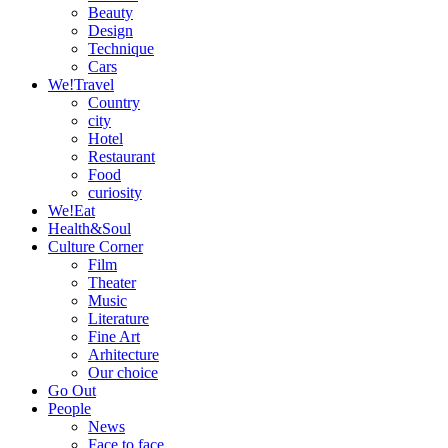
Beauty
Design
Technique
Cars
We!Travel
Country
city
Hotel
Restaurant
Food
curiosity
We!Eat
Health&Soul
Culture Corner
Film
Theater
Music
Literature
Fine Art
Arhitecture
Our choice
Go Out
People
News
Face to face