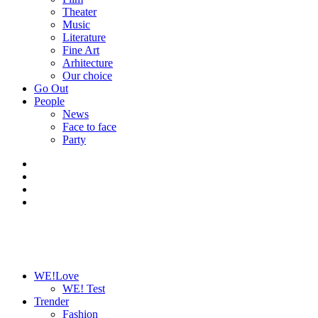
Theater
Music
Literature
Fine Art
Arhitecture
Our choice
Go Out
People
News
Face to face
Party
WE!Love
WE! Test
Trender
Fashion