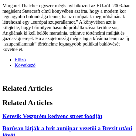
Margaret Thatcher egyszer mégis nyilatkozott az EU-ról. 2003-ban
megjelent Statecraft című könyvében azt írta, hogy a modern kor
legnagyobb bolondsága lenne, ha az európaiak megpróbálnának
létrehozni egy „európai szuperállamot.” A könyvében azt is
kifejtette, hogy bármilyen hasonló próbálkozásra kerülne sor,
Angliának ki kell belőle maradnia, tekintve történelmi múltját és
gazdasági erejét. Ha a szigetország mégis tagja kívánna lenni az új
„szuperállamnak” történelme legnagyobb politikai baklövését
követné el.
Előző
Következő
Related Articles
Related Articles
Keresik Veszprém kedvenc street foodját
Borúsan látják a brit autóipar vezetői a Brexit utáni
jövőt