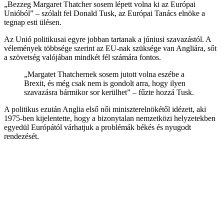
„Bezzeg Margaret Thatcher sosem lépett volna ki az Európai
Unióból” – szólalt fel Donald Tusk, az Európai Tanács elnöke a
tegnap esti ülésen.
Az Unió politikusai egyre jobban tartanak a júniusi szavazástól. A
vélemények többsége szerint az EU-nak szüksége van Angliára, sőt
a szövetség valójában mindkét fél számára fontos.
„Margatet Thatchernek sosem jutott volna eszébe a
Brexit, és még csak nem is gondolt arra, hogy ilyen
szavazásra bármikor sor kerülhet” – fűzte hozzá Tusk.
A politikus ezután Anglia első női miniszterelnökétől idézett, aki
1975-ben kijelentette, hogy a bizonytalan nemzetközi helyzetekben
egyedül Európától várhatjuk a problémák békés és nyugodt
rendezését.