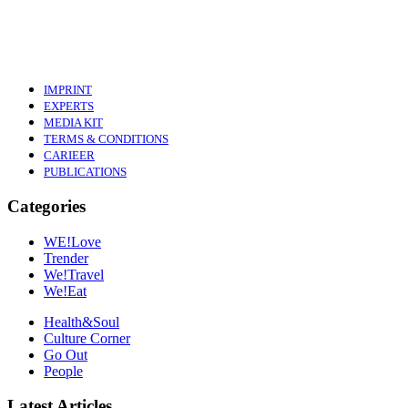
IMPRINT
EXPERTS
MEDIA KIT
TERMS & CONDITIONS
CARIEER
PUBLICATIONS
Categories
WE!Love
Trender
We!Travel
We!Eat
Health&Soul
Culture Corner
Go Out
People
Latest Articles