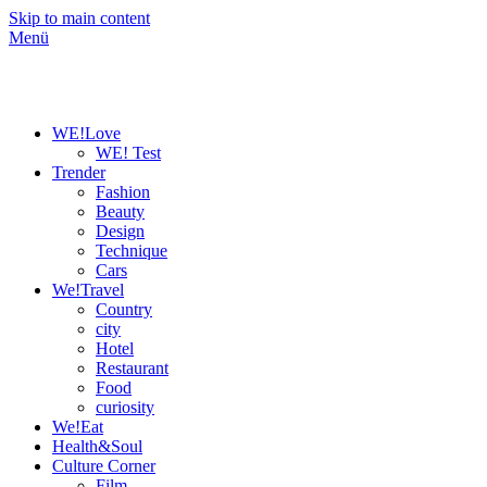
Skip to main content
Menü
WE!Love
WE! Test
Trender
Fashion
Beauty
Design
Technique
Cars
We!Travel
Country
city
Hotel
Restaurant
Food
curiosity
We!Eat
Health&Soul
Culture Corner
Film