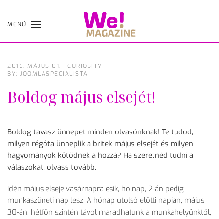
MENÜ
Skip
to
main
content
2016. MÁJUS 01.
|
CURIOSITY
BY: JOOMLASPECIALISTA
Boldog május elsejét!
Boldog tavasz ünnepet minden olvasónknak! Te tudod,
milyen régóta ünneplik a britek május elsejét és milyen
hagyományok kötődnek a hozzá? Ha szeretnéd tudni a
válaszokat, olvass tovább.
Idén május elseje vasárnapra esik, holnap, 2-án pedig
munkaszüneti nap lesz. A hónap utolsó előtti napján, május
30-án, hétfőn szintén távol maradhatunk a munkahelyünktől,