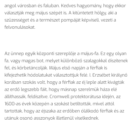
angol városban és faluban. Kedves hagyomány, hogy ekkor
választják meg május szépét is. A kitüntetett hölgy, aki a
szüzességet és a természet pompáját képviseli, vezeti a
felvonulásokat.
Az ünnep egyik központi szereplője a május-fa. Ez egy olyan
fa, vagy magas bot, melyet különböző szalagokkal díszítenek
fel, és körbetáncolják. Május első napján a férfiak is
kifejezhetik hódolatukat választottjuk felé. I. Erzsébet királynő
korában szokás volt, hogy a férfiak az éj leple alatt kivágták
az erdő legszebb fáit, hogy másnap szerelmük háza elé
állíthassák, feldíszítve. Cromwell protektorátusa idején, az
1600-as évek közepén a szokást betiltották, mivel attól
tartottak, hogy az éjszaka az erdőben ólálkodó férfiak és az
utánuk osonó asszonyok illetlenül viselkednek.