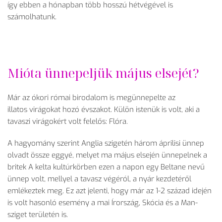
így ebben a hónapban több hosszú hétvégével is
számolhatunk.
Mióta ünnepeljük május elsejét?
Már az ókori római birodalom is megünnepelte az
illatos virágokat hozó évszakot. Külön istenük is volt, aki a
tavaszi virágokért volt felelős: Flóra.
A hagyomány szerint Anglia szigetén három áprilisi ünnep
olvadt össze eggyé, melyet ma május elsején ünnepelnek a
britek A kelta kultúrkörben ezen a napon egy Beltane nevű
ünnep volt, mellyel a tavasz végéról, a nyár kezdetéről
emlékeztek meg. Ez azt jelenti, hogy már az 1-2 század idején
is volt hasonló esemény a mai Írország, Skócia és a Man-
sziget területén is.