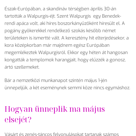
Észak-Európában, a skandináv térségben április 30-án
tartották a Walpurgis-éjt. Szent Walpurgis egy Benedek-
rendi apáca volt, aki híres boszorkányűzőként híresült el. A
pogány gyökerekkel rendelkező szokás később német
területeken is ismertté vált. A keresztény hit elterjedésekor, a
kora középkorban már majdnem egész Európában
megemlékeztek Walpurgisról. Ekkor egy héten át hangosan
kongatták a templomok harangjait, hogy elűzzék a gonosz,
ártó szellemeket.
Bár a nemzetközi munkanapot szintén május 1-jén
ünnepeljük, a két eseménynek semmi köze nincs egymáshoz.
Hogyan ünneplik ma május
elsejét?
Vásárt és zenés-táncos felvonulásokat tartanak számos