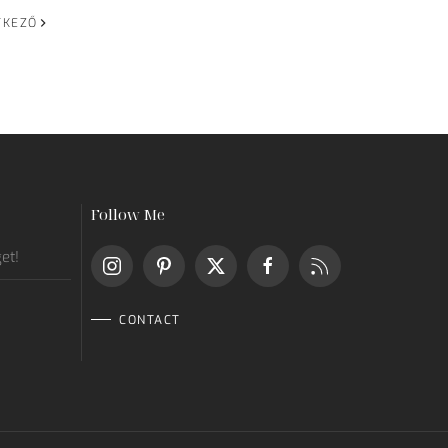
TKEZŐ
Follow Me
get!
CONTACT