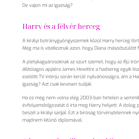
De vajon mi az igazság?
Harry és a félvér herceg
A királyi botránygyöngyszemek közül Harry herceg tört
Még ma is vitatkoznak azon, hogy Diana másodszülött 
A pletykagyárosoknak az szúrt szemet, hogy az ifjú tró
állítólagos apjáéra James Hewittre a hadsereg egyik tisz
ezelőtti TV interjú során került nyilvánosságra, ám a H
igazság? Azt csak kevesen tudják.
Ha ez még nem volna elég 2003-ban hirtelen a semmiből 
évfolyamdolgozatát ő írta meg Harry helyett. A dolog pi
beszél a királyi sarjjal. Ezt a bíróság törvénytelennek 
majdnem kitűnő diplomával.