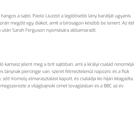
t hangos a sajtó. Paolo Liuzzót a legidősebb lány barátját ugyanis
orán megölt egy diákot, amit a bíróságon később be ismert. Az ítél
úra után Sarah Ferguson nyomására abbamaradt.
dó kamasz jelent meg a brit sajtóban, ami a királyi család renomé
lánynak piercingje van, szeret félmeztelenül napozni, és a fiúk
őt! Komoly elmarasztalást kapott, és családja kis híján kitagadta.
 megszerezte a világbajnoki címet lovaglásban és a BBC az év