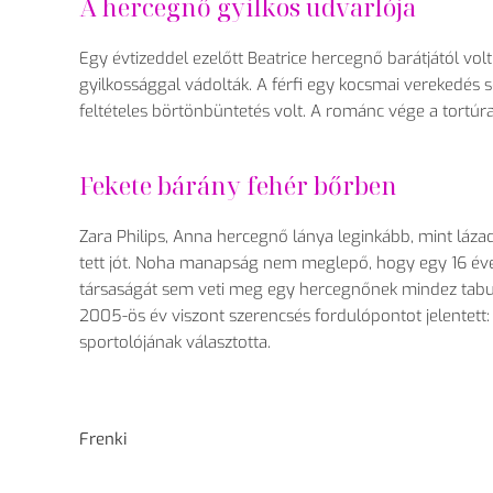
A hercegnő gyilkos udvarlója
Egy évtizeddel ezelőtt Beatrice hercegnő barátjától vol
gyilkossággal vádolták. A férfi egy kocsmai verekedés s
feltételes börtönbüntetés volt. A románc vége a tort
Fekete bárány fehér bőrben
Zara Philips, Anna hercegnő lánya leginkább, mint láza
tett jót. Noha manapság nem meglepő, hogy egy 16 éves 
társaságát sem veti meg egy hercegnőnek mindez tabu, s
2005-ös év viszont szerencsés fordulópontot jelentett:
sportolójának választotta.
Frenki