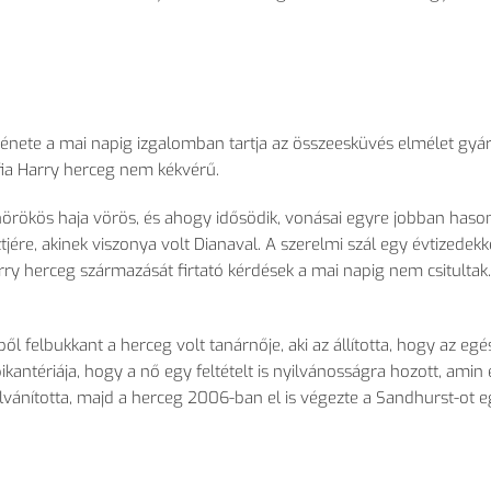
énete a mai napig izgalomban tartja az összeesküvés elmélet gyár
fia Harry herceg nem kékvérű.
nörökös haja vörös, és ahogy idősödik, vonásai egyre jobban hason
tjére, akinek viszonya volt Dianaval. A szerelmi szál egy évtizedekk
arry herceg származását firtató kérdések a mai napig nem csitultak.
felbukkant a herceg volt tanárnője, aki az állította, hogy az egé
kantériája, hogy a nő egy feltételt is nyilvánosságra hozott, amin 
nyilvánította, majd a herceg 2006-ban el is végezte a Sandhurst-ot 