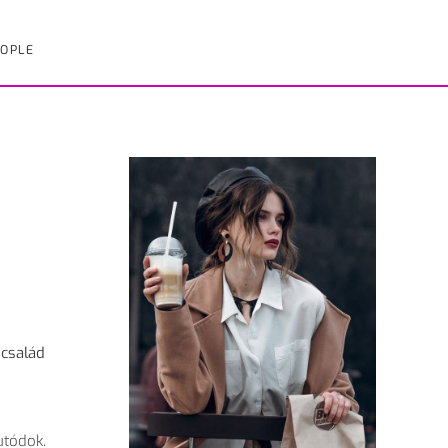
OPLE
 család
utódok.