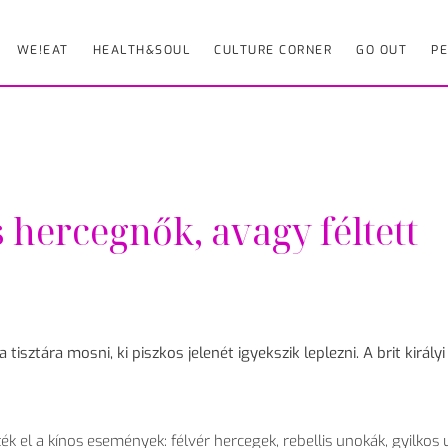
WE!EAT
HEALTH&SOUL
CULTURE CORNER
GO OUT
PE
 hercegnők, avagy féltett
tisztára mosni, ki piszkos jelenét igyekszik leplezni. A brit királyi
ék el a kínos események: félvér hercegek, rebellis unokák, gyilkos 