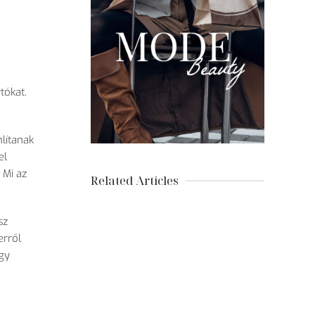
tókat.
lítanak
el
 Mi az
Related Articles
sz
erről
egy