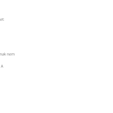
et:
jának nem
 A