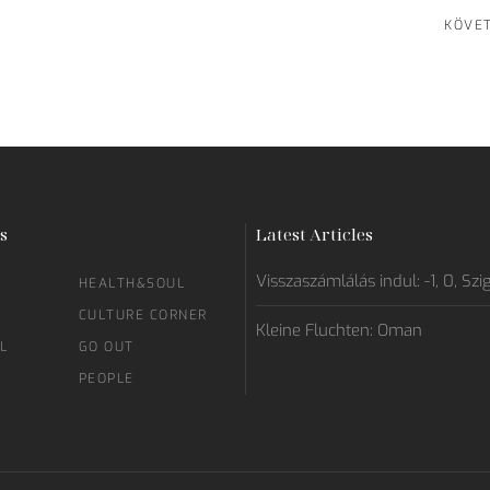
KÖVE
s
Latest Articles
Visszaszámlálás indul: -1, 0, Szi
HEALTH&SOUL
CULTURE CORNER
Kleine Fluchten: Oman
L
GO OUT
PEOPLE