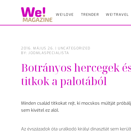
WE!LOVE
TRENDER
WE!TRAVEL
Skip
to
main
content
2016. MÁJUS 26.
|
UNCATEGORIZED
BY: JOOMLASPECIALISTA
Botrányos hercegek és
titkok a palotából
Minden család titkokat rejt, ki mocskos múltját próbálja 
sem kivétel ez alól.
Az évszázadok óta uralkodó királyi dinasztiát sem került