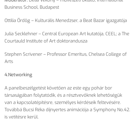
Moderátor:
Délia Vékony – művészeti oktató, International
Business School, Budapest
Ottilia Ördög – Kulturális Menedzser, a Beat Bazar igazgatója
Julia Secklehner – Central European Art kutatója, CEEL; a The
Courtauld Institute of Art doktorandusza
Stephen Scrivener – Professor Emeritus, Chelsea College of
Arts
4.Networking
A panelbeszélgetést követően az este egy pohár bor
társaságában folytatódik, és a résztvevőknek lehetőségük
van a kapcsolatépítésre, személyes kérdéseik feltevésére.
Továbbá Bucsi Réka díjnyertes animációja a Symphony No.42.
is vetítésre kerül.