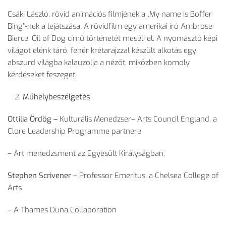
Csáki László, rövid animációs filmjének a „My name is Boffer
Bing”-nek a lejátszása. A rövidfilm egy amerikai író Ambrose
Bierce, Oil of Dog című történetét meséli el. A nyomasztó képi
világot elénk táró, fehér krétarajzzal készült alkotás egy
abszurd világba kalauzolja a nézőt, miközben komoly
kérdéseket feszeget.
Műhelybeszélgetés
Ottilia Ördög –
Kulturális Menedzser– Arts Council England, a
Clore Leadership Programme partnere
– Art menedzsment az Egyesült Királyságban.
Stephen Scrivener –
Professor Emeritus, a Chelsea College of
Arts
– A Thames Duna Collaboration