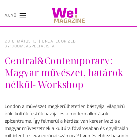
MENÜ
Skip
to
main
content
2016. MÁJUS 13.
|
UNCATEGORIZED
BY: JOOMLASPECIALISTA
Central&Contemporary:
Magyar művészet, határok
nélkül- Workshop
London a művészet megkerülhetetlen bástyája, világhírű
írók, költők festők hazája, és a modern alkotások
epicentruma. Így felmerül a kérdés: van keresnivalója a
magyar művészetnek a kultúra fővárosában és egyáltalán
mit jelent az, egy európai számára? Ilyen és ehhez hasonló