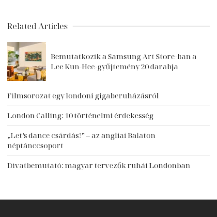
Related Articles
Bemutatkozik a Samsung Art Store-ban a
Lee Kun-Hee-gyűjtemény 20 darabja
Filmsorozat egy londoni gigaberuházásról
London Calling: 10 történelmi érdekesség
„Let’s dance csárdás!” – az angliai Balaton
néptánccsoport
Divatbemutató: magyar tervezők ruhái Londonban