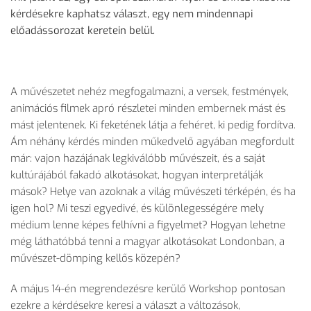
kérdésekre kaphatsz választ, egy nem mindennapi
előadássorozat keretein belül.
A művészetet nehéz megfogalmazni, a versek, festmények,
animációs filmek apró részletei minden embernek mást és
mást jelentenek. Ki feketének látja a fehéret, ki pedig fordítva.
Ám néhány kérdés minden műkedvelő agyában megfordult
már: vajon hazájának legkiválóbb művészeit, és a saját
kultúrájából fakadó alkotásokat, hogyan interpretálják
mások? Helye van azoknak a világ művészeti térképén, és ha
igen hol? Mi teszi egyedivé, és különlegességére mely
médium lenne képes felhívni a figyelmet? Hogyan lehetne
még láthatóbbá tenni a magyar alkotásokat Londonban, a
művészet-dömping kellős közepén?
A május 14-én megrendezésre kerülő Workshop pontosan
ezekre a kérdésekre keresi a választ a változások,