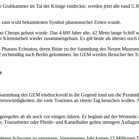
ie Grabkammer im Tal der Könige entdeckte, werden jetzt alle rund 5.3
e zum wohl bekanntesten Symbol pharaonischer Zeiten wurde.
ao Cheops gebaut wurde. Das 4.600 Jahre alte, 42 Meter lange Schiff w
leinstarbeit wieder zusammengebaut. Es gilt heute als ältestes noch i
s Pharaos Echnaton, deren Büste zu der Sammlung des Neuen Museums i
912 rechtmäßig nach Berlin gekommen. Im GEM werden Besucher bei Tour
s
 Sammlung des GEM eindrucksvoll in die Gegend rund um die Pyramide
enswürdigkeiten, die viele Touristen an einem Tag besuchen wollen. 
eregelter ab als noch vor einigen Jahren. Er beginnt auf der Westseit
, Touranbieter oder Pferde- und Kamelhalter gelten strengere Auflage
eiteren Schwung zu verpassen. Vergangenes Jahr kamen 15 Millionen T