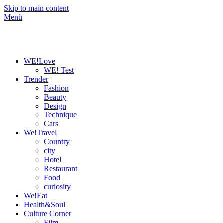
Skip to main content
Menü
WE!Love
WE! Test
Trender
Fashion
Beauty
Design
Technique
Cars
We!Travel
Country
city
Hotel
Restaurant
Food
curiosity
We!Eat
Health&Soul
Culture Corner
Film