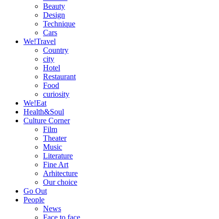
Beauty
Design
Technique
Cars
We!Travel
Country
city
Hotel
Restaurant
Food
curiosity
We!Eat
Health&Soul
Culture Corner
Film
Theater
Music
Literature
Fine Art
Arhitecture
Our choice
Go Out
People
News
Face to face