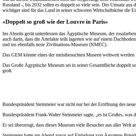
Russland -, bis 2032 sollen es doppelt so viele sein. Der Umsatz aus
wichtiger sind für das Land in seiner schweren Wirtschaftskrise die
«Doppelt so groß wie der Louvre in Paris»
Ins Abseits gerät unterdessen das Ägyptische Museum, der rosafarben
auch darin, dass die Artefakte teils lagerten wie auf einem Dachboden
und ins ebenfalls neue Zivilisations-Museum (NMEC).
Das GEM könnte eines der meistbesuchten Museen weltweit werden und 
Das Große Ägyptische Museum sei in seiner Gesamtfläche doppelt so 
groß.
Bundespräsident Steinmeier war nicht nur bei der Eröffnung des neue
Bundespräsident Frank-Walter Steinmeier sagte, „es ist Großes, was 
Er sei überzeugt, dass dieses Museum viele Besucher aus aller Welt 
Steinmeier hatte am Abend zuvor auf Einladung von Ägyptens Präside