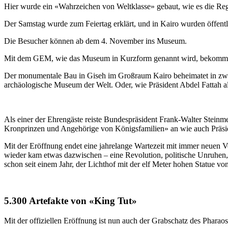
Hier wurde ein «Wahrzeichen von Weltklasse» gebaut, wie es die Reg
Der Samstag wurde zum Feiertag erklärt, und in Kairo wurden öffentl
Die Besucher können ab dem 4. November ins Museum.
Mit dem GEM, wie das Museum in Kurzform genannt wird, bekommen d
Der monumentale Bau in Giseh im Großraum Kairo beheimatet in zwölf
archäologische Museum der Welt. Oder, wie Präsident Abdel Fattah al
Als einer der Ehrengäste reiste Bundespräsident Frank-Walter Steinm
Kronprinzen und Angehörige von Königsfamilien» an wie auch Präsid
Mit der Eröffnung endet eine jahrelange Wartezeit mit immer neuen 
wieder kam etwas dazwischen – eine Revolution, politische Unruhen,
schon seit einem Jahr, der Lichthof mit der elf Meter hohen Statue von
5.300 Artefakte von «King Tut»
Mit der offiziellen Eröffnung ist nun auch der Grabschatz des Phar