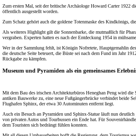
Zum ersten Mal, seit der britische Archäologe Howard Carter 1922 d
öffentlich ausgestellt worden.
Zum Schatz gehört auch die goldene Totenmaske des Kindkönigs, di
Als weiteres Highlight gilt die Sonnenbarke, die mutmaßlich für Phar
vergraben. Experten hatten es nach der Entdeckung 1954 in mühsamer K
Wer in der Sammlung fehlt, ist Königin Nofretete, Hauptgemahlin de
die deutsche Seite beteuert, die Büste sei nach dem Fund im Jahr 1
Rückgabe zu kämpfen.
Museum und Pyramiden als ein gemeinsames Erlebni
Mit dem Bau des irischen Architekturbüros Heneghan Peng wird die
antiken Bauwerke zu, eine neue Fußgängerbrücke verbindet beide Seh
Flughafen Sphinx, der etwa 30 Autominuten entfernt liegt.
Auch ein Besuch an Pyramiden und Sphinx-Statue läuft nun deutlich g
von privaten Autos und Tourbussen ein Ende hat. Für Souvenirhändler
dem Touristen sich bedrängt fühlen konnten.
Mit all diesen Umbauarbeiten hofft die Regierung, dem Tourismus w