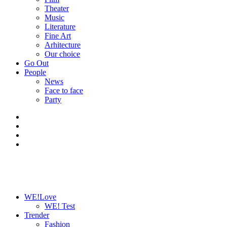
Theater
Music
Literature
Fine Art
Arhitecture
Our choice
Go Out
People
News
Face to face
Party
WE!Love
WE! Test
Trender
Fashion