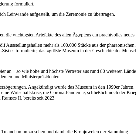
ierung formuliert.
ich Leinwände aufgestellt, um die Zeremonie zu übertragen.
ie wichtigsten Artefakte des alten Ägyptens ein prachtvolles neues
 Ausstellungshallen mehr als 100.000 Stücke aus der pharaonischen, g
-Sisi es formulierte, das «größte Museum in der Geschichte der Mensch
eier an – so wie hohe und höchste Vertreter aus rund 80 weiteren Län
enten und Ministerpräsidenten.
Verzögerungen. Angekündigt wurde das Museum in den 1990er Jahren, se
 eine Wirtschaftskrise, die Corona-Pandemie, schließlich noch der Kr
 Ramses II. bereits seit 2023.
aos Tutanchamun zu sehen und damit die Kronjuwelen der Sammlung.