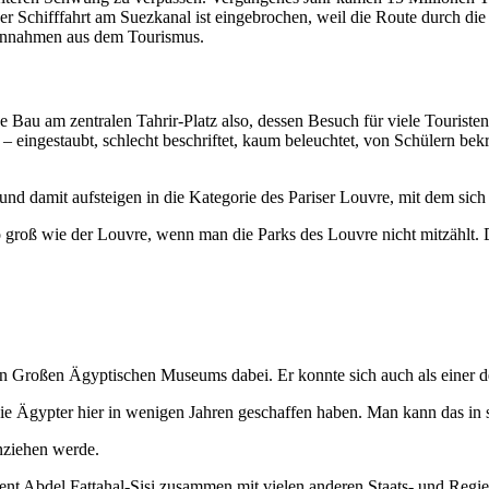
 der Schifffahrt am Suezkanal ist eingebrochen, weil die Route durch d
 Einnahmen aus dem Tourismus.
e Bau am zentralen Tahrir-Platz also, dessen Besuch für viele Touriste
 – eingestaubt, schlecht beschriftet, kaum beleuchtet, von Schülern be
damit aufsteigen in die Kategorie des Pariser Louvre, mit dem sich d
groß wie der Louvre, wenn man die Parks des Louvre nicht mitzählt. D
n Großen Ägyptischen Museums dabei. Er konnte sich auch als einer der
die Ägypter hier in wenigen Jahren geschaffen haben. Man kann das in 
anziehen werde.
nt Abdel Fattahal-Sisi zusammen mit vielen anderen Staats- und Regi