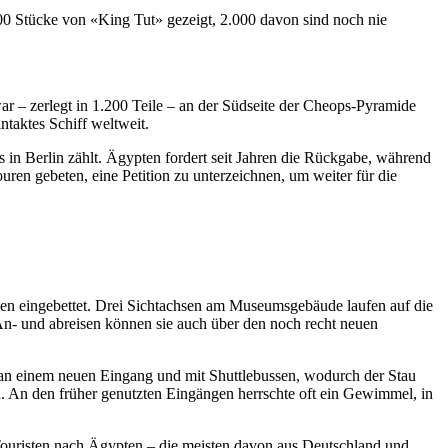
00 Stücke von «King Tut» gezeigt, 2.000 davon sind noch nie
ar – zerlegt in 1.200 Teile – an der Südseite der Cheops-Pyramide
ntaktes Schiff weltweit.
n Berlin zählt. Ägypten fordert seit Jahren die Rückgabe, während
en gebeten, eine Petition zu unterzeichnen, um weiter für die
n eingebettet. Drei Sichtachsen am Museumsgebäude laufen auf die
An- und abreisen können sie auch über den noch recht neuen
e an einem neuen Eingang und mit Shuttlebussen, wodurch der Stau
n. An den früher genutzten Eingängen herrschte oft ein Gewimmel, in
ouristen nach Ägypten – die meisten davon aus Deutschland und