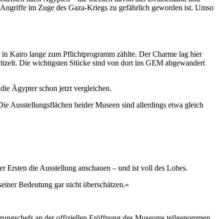
ie Angriffe im Zuge des Gaza-Kriegs zu gefährlich geworden ist. Umso
n in Kairo lange zum Pflichtprogramm zählte. Der Charme lag hier
kritzelt. Die wichtigsten Stücke sind von dort ins GEM abgewandert
ie Ägypter schon jetzt vergleichen.
ie Ausstellungsflächen beider Museen sind allerdings etwa gleich
 Ersten die Ausstellung anschauen – und ist voll des Lobes.
seiner Bedeutung gar nicht überschätzen.»
erungschefs an der offiziellen Eröffnung des Museums teilgenommen.