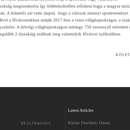
nokság megrendezése így feltételezhetően erősíteni fogja a magyar turi
áján. A felmérés azt vette alapul, hogy a városok mennyi sporteseményt
Mivel a fővárosunkban tartják 2017-ben a vizes világbajnokságot, a sza
helyszínére. A hétvégi világbajnokságon mintegy 750 versenyző méretteti
 legalább 2 éjszakáig szállnak meg valamelyik fővárosi szállodában.
KÖVET
Latest Articles
Kleine Fluchten: Oman
HEALTH&SOUL