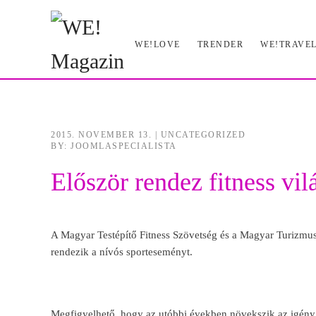
Skip
WE!LOVE
TRENDER
WE!TRAVE
to
main
content
2015. NOVEMBER 13.
|
UNCATEGORIZED
BY: JOOMLASPECIALISTA
Először rendez fitness v
A Magyar Testépítő Fitness Szövetség és a Magyar Turizmu
rendezik a nívós sporteseményt.
Megfigyelhető, hogy az utóbbi években növekszik az igény 