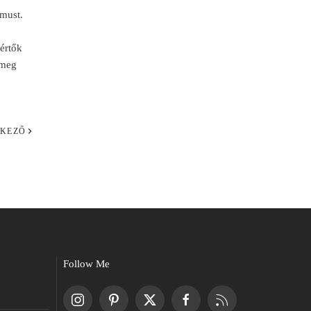
zmust.
kértők
 meg
KEZŐ
Follow Me