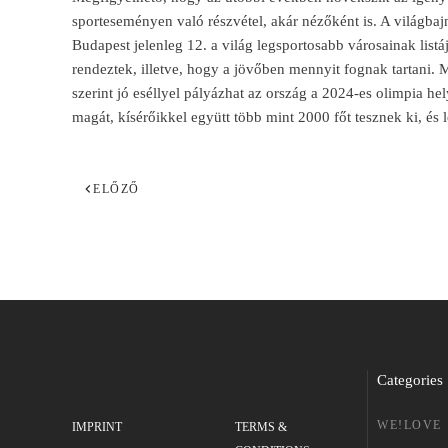
sporteseményen való részvétel, akár nézőként is. A világbaj
Budapest jelenleg 12. a világ legsportosabb városainak list
rendeztek, illetve, hogy a jövőben mennyit fognak tartani. 
szerint jó eséllyel pályázhat az ország a 2024-es olimpia 
magát, kísérőikkel együtt több mint 2000 főt tesznek ki, és
ELŐZŐ
Categories
WE!LOVE
IMPRINT
TERMS &