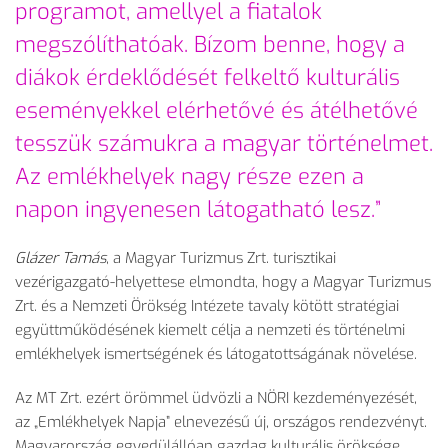
programot, amellyel a fiatalok
megszólíthatóak. Bízom benne, hogy a
diákok érdeklődését felkeltő kulturális
eseményekkel elérhetővé és átélhetővé
tesszük számukra a magyar történelmet.
Az emlékhelyek nagy része ezen a
napon ingyenesen látogatható lesz.”
Glázer Tamás
, a Magyar Turizmus Zrt. turisztikai
vezérigazgató-helyettese elmondta, hogy a Magyar Turizmus
Zrt. és a Nemzeti Örökség Intézete tavaly kötött stratégiai
együttműködésének kiemelt célja a nemzeti és történelmi
emlékhelyek ismertségének és látogatottságának növelése.
Az MT Zrt. ezért örömmel üdvözli a NÖRI kezdeményezését,
az „Emlékhelyek Napja” elnevezésű új, országos rendezvényt.
Magyarország egyedülállóan gazdag kulturális öröksége