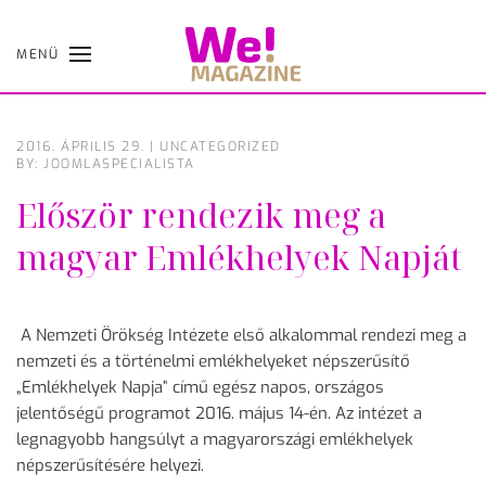
MENÜ
Skip
to
main
content
2016. ÁPRILIS 29.
|
UNCATEGORIZED
BY: JOOMLASPECIALISTA
Először rendezik meg a
magyar Emlékhelyek Napját
A Nemzeti Örökség Intézete első alkalommal rendezi meg a
nemzeti és a történelmi emlékhelyeket népszerűsítő
„Emlékhelyek Napja” című egész napos, országos
jelentőségű programot 2016. május 14-én. Az intézet a
legnagyobb hangsúlyt a magyarországi emlékhelyek
népszerűsítésére helyezi.