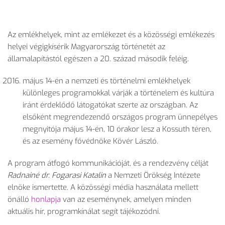
Az emlékhelyek, mint az emlékezet és a közösségi emlékezés
helyei végigkísérik Magyarország történetét az
államalapítástól egészen a 20. század második feléig.
május 14-én a nemzeti és történelmi emlékhelyek
különleges programokkal várják a történelem és kultúra
iránt érdeklődő látogatókat szerte az országban. Az
elsőként megrendezendő országos program ünnepélyes
megnyitója május 14-én, 10 órakor lesz a Kossuth téren,
és az esemény fővédnöke Kövér László.
A program átfogó kommunikációját, és a rendezvény célját
Radnainé dr. Fogarasi Katalin
a Nemzeti Örökség Intézete
elnöke ismertette. A közösségi média használata mellett
önálló
honlapja
van az eseménynek, amelyen minden
aktuális hír, programkínálat segít tájékozódni.