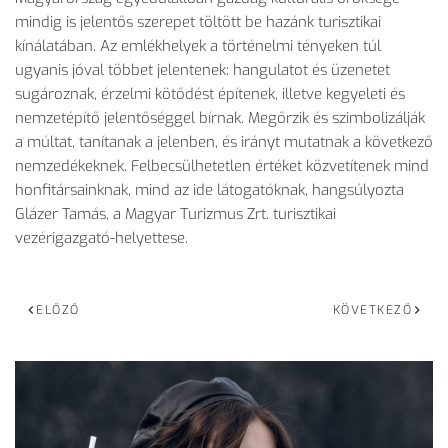
mindig is jelentős szerepet töltött be hazánk turisztikai
kínálatában. Az emlékhelyek a történelmi tényeken túl
ugyanis jóval többet jelentenek: hangulatot és üzenetet
sugároznak, érzelmi kötődést építenek, illetve kegyeleti és
nemzetépítő jelentőséggel bírnak. Megőrzik és szimbolizálják
a múltat, tanítanak a jelenben, és irányt mutatnak a következő
nemzedékeknek. Felbecsülhetetlen értéket közvetítenek mind
honfitársainknak, mind az ide látogatóknak, hangsúlyozta
Glázer Tamás, a Magyar Turizmus Zrt. turisztikai
vezérigazgató-helyettese.
ELŐZŐ
KÖVETKEZŐ