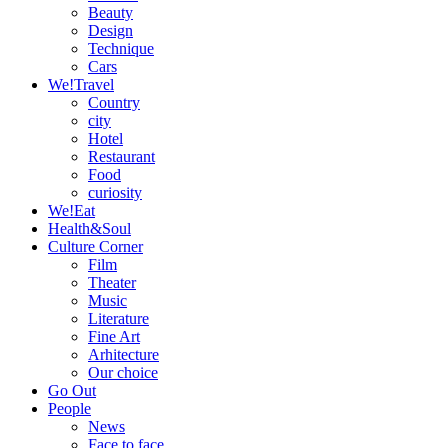
Beauty
Design
Technique
Cars
We!Travel
Country
city
Hotel
Restaurant
Food
curiosity
We!Eat
Health&Soul
Culture Corner
Film
Theater
Music
Literature
Fine Art
Arhitecture
Our choice
Go Out
People
News
Face to face