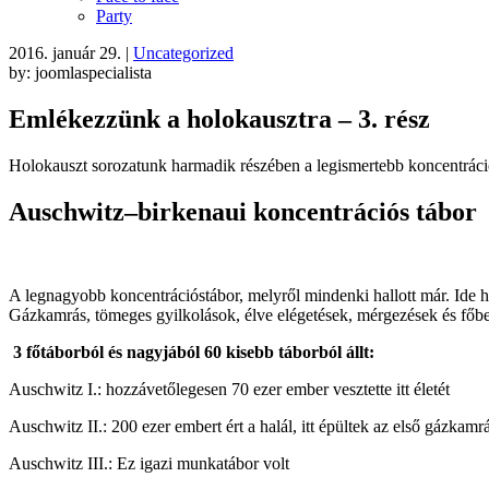
Party
2016. január 29.
|
Uncategorized
by: joomlaspecialista
Emlékezzünk a holokausztra – 3. rész
Holokauszt sorozatunk harmadik részében a legismertebb koncentráció
Auschwitz–birkenaui koncentrációs tábor
A legnagyobb koncentrációstábor, melyről mindenki hallott már. Ide hoz
Gázkamrás, tömeges gyilkolások, élve elégetések, mérgezések és főbe 
3 főtáborból és nagyjából 60 kisebb táborból állt:
Auschwitz I.: hozzávetőlegesen 70 ezer ember vesztette itt életét
Auschwitz II.: 200 ezer embert ért a halál, itt épültek az első gázkamr
Auschwitz III.: Ez igazi munkatábor volt