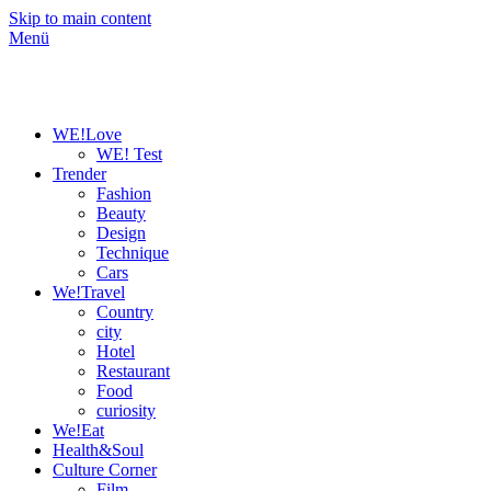
Skip to main content
Menü
WE!Love
WE! Test
Trender
Fashion
Beauty
Design
Technique
Cars
We!Travel
Country
city
Hotel
Restaurant
Food
curiosity
We!Eat
Health&Soul
Culture Corner
Film