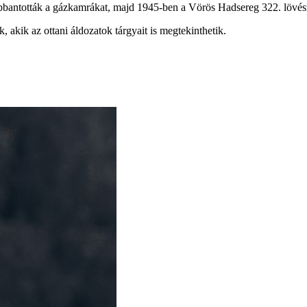
obbantották a gázkamrákat, majd 1945-ben a Vörös Hadsereg 322. lövész
, akik az ottani áldozatok tárgyait is megtekinthetik.