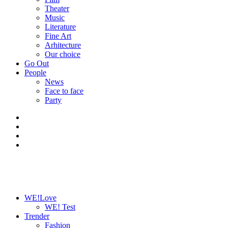
Theater
Music
Literature
Fine Art
Arhitecture
Our choice
Go Out
People
News
Face to face
Party
WE!Love
WE! Test
Trender
Fashion