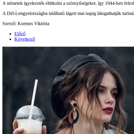
A németek igyekezték eltitkolni a szörnyűségeket, így 1944-ben felr
A Dél-Lengyelországba található lágert mai napig látogathatják turisták
Szerző: Kormos Viktória
Előző
Következő