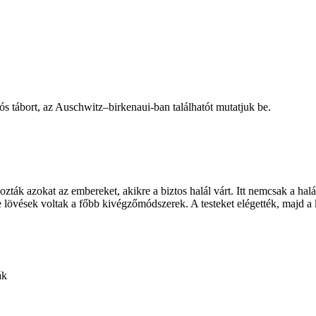
s tábort, az Auschwitz–birkenaui-ban találhatót mutatjuk be.
ták azokat az embereket, akikre a biztos halál várt. Itt nemcsak a halál
lövések voltak a főbb kivégzőmódszerek. A testeket elégették, majd a 
ák