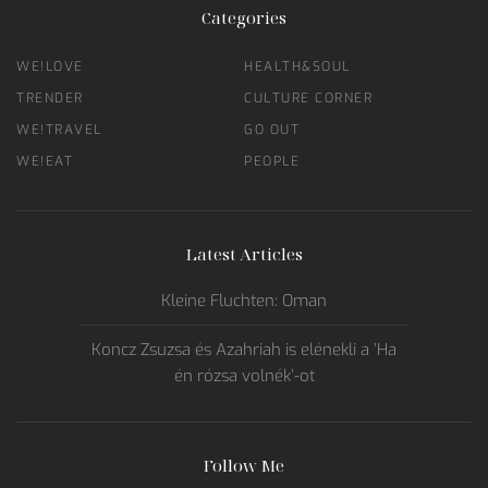
Categories
WE!LOVE
HEALTH&SOUL
TRENDER
CULTURE CORNER
WE!TRAVEL
GO OUT
WE!EAT
PEOPLE
Latest Articles
Kleine Fluchten: Oman
Koncz Zsuzsa és Azahriah is elénekli a ’Ha
én rózsa volnék’-ot
Follow Me