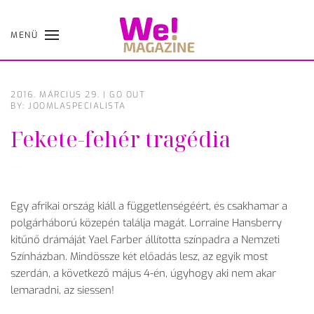
MENÜ
Skip
to
main
content
2016. MÁRCIUS 29.
|
GO OUT
BY: JOOMLASPECIALISTA
Fekete-fehér tragédia
Egy afrikai ország kiáll a függetlenségéért, és csakhamar a
polgárháború közepén találja magát. Lorraine Hansberry
kitűnő drámáját Yael Farber állította színpadra a Nemzeti
Színházban. Mindössze két előadás lesz, az egyik most
szerdán, a következő május 4-én, úgyhogy aki nem akar
lemaradni, az siessen!