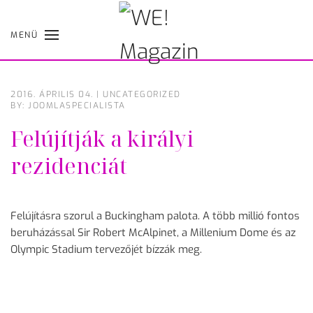
MENÜ
Skip
to
main
content
2016. ÁPRILIS 04.
|
UNCATEGORIZED
BY: JOOMLASPECIALISTA
Felújítják a királyi
rezidenciát
Felújításra szorul a Buckingham palota. A több millió fontos
beruházással Sir Robert McAlpinet, a Millenium Dome és az
Olympic Stadium tervezőjét bízzák meg.