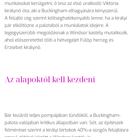
munkásokat kerülgetni, ő lesz az első uralkodó Viktória
királynő óta, aki a Buckingham elhagyására kényszerül.
A felújító cég szerint költséghatékonyabb lenne, ha a királyi
pár elköltözne a palotából a munkálatok idejére. A
legegyszerűbb megoldásnak a Windsor kastély mutatkozik,
ahol előszeretettel tölti a hétvégéjét Fülöp herceg és
Erzsébet királynő.
Az alapoktól kell kezdeni
Bár kívülről teljes pompájában tündököl, a Buckingham-
palota valójában kritikus állapotban van. Sőt, az építészek
felmérései szerint a királyi birtokok 40%-a sürgős felújításra