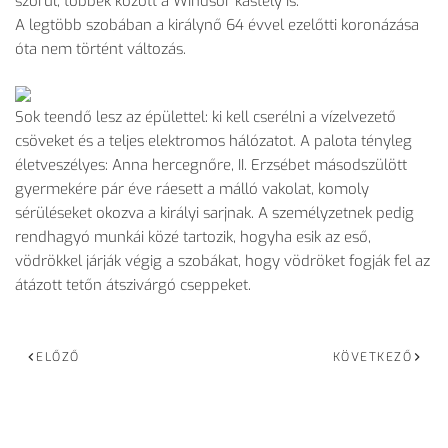
szorul, többek között a Windsor kastély is.
A legtöbb szobában a királynő 64 évvel ezelőtti koronázása
óta nem történt változás.
Sok teendő lesz az épülettel: ki kell cserélni a vízelvezető
csöveket és a teljes elektromos hálózatot. A palota tényleg
életveszélyes: Anna hercegnőre, II. Erzsébet másodszülött
gyermekére pár éve ráesett a málló vakolat, komoly
sérüléseket okozva a királyi sarjnak. A személyzetnek pedig
rendhagyó munkái közé tartozik, hogyha esik az eső,
vödrökkel járják végig a szobákat, hogy vödröket fogják fel az
átázott tetőn átszivárgó cseppeket.
ELŐZŐ
KÖVETKEZŐ