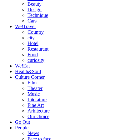
Beauty
Design
Technique
Cars
We!Travel
Country
city
Hotel
Restaurant
Food
curiosity
We!Eat
Health&Soul
Culture Corner
Film
Theater
Music
Literature
Fine Art
Arhitecture
Our choice
Go Out
People
News
Face to face