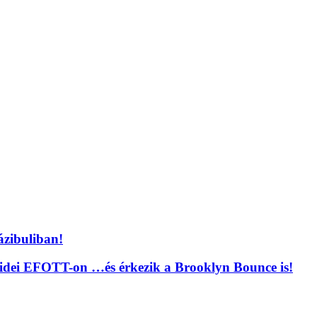
ázibuliban!
 idei EFOTT-on …és érkezik a Brooklyn Bounce is!