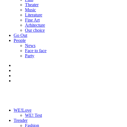
Theater
Music
Literature
Fine Art
Arhitecture
Our choice
Go Out
People
News
Face to face
Party
WE!Love
WE! Test
Trender
Fashion