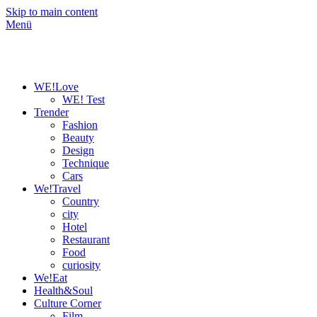
Skip to main content
Menü
WE!Love
WE! Test
Trender
Fashion
Beauty
Design
Technique
Cars
We!Travel
Country
city
Hotel
Restaurant
Food
curiosity
We!Eat
Health&Soul
Culture Corner
Film