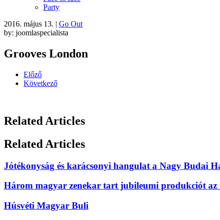
Party
2016. május 13.
|
Go Out
by: joomlaspecialista
Grooves London
Előző
Következő
Related Articles
Related Articles
Jótékonyság és karácsonyi hangulat a Nagy Budai H
Három magyar zenekar tart jubileumi produkciót az
Húsvéti Magyar Buli