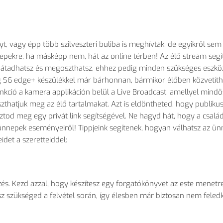
yt, vagy épp több szilveszteri buliba is meghívtak, de egyikről sem
nepekre, ha másképp nem, hát az online térben! Az élő stream segí
átadhatsz és megoszthatsz, ehhez pedig minden szükséges eszköz
S6 edge+ készülékkel már bárhonnan, bármikor élőben közvetíth
kció a kamera applikáción belül a Live Broadcast, amellyel mindö
atjuk meg az élő tartalmakat. Azt is eldöntheted, hogy publiku
sztod meg egy privát link segítségével. Ne hagyd hát, hogy a család
z ünnepek eseményeiről! Tippjeink segítenek, hogyan válhatsz az ü
det a szeretteiddel:
ezés. Kezd azzal, hogy készítesz egy forgatókönyvet az este menetr
sz szükséged a felvétel során, így élesben már biztosan nem feled