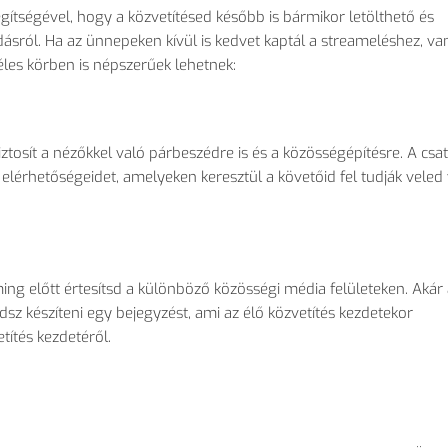
gítségével, hogy a közvetítésed később is bármikor letölthető és
dásról. Ha az ünnepeken kívül is kedvet kaptál a streameléshez, va
éles körben is népszerűek lehetnek:
iztosít a nézőkkel való párbeszédre is és a közösségépítésre. A cs
elérhetőségeidet, amelyeken keresztül a követőid fel tudják veled
ing előtt értesítsd a különböző közösségi média felületeken. Akár
z készíteni egy bejegyzést, ami az élő közvetítés kezdetekor
títés kezdetéről.