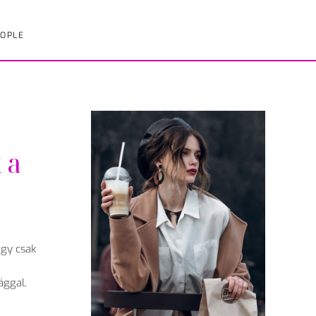
OPLE
 a
ogy csak
ággal.