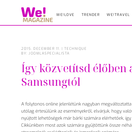
WE!LOVE
TRENDER
WE!TRAVEL
Skip
to
main
content
2015. DECEMBER 11.
|
TECHNIQUE
BY: JOOMLASPECIALISTA
Így közvetítsd élőben 
Samsungtól
A folytonos online jelenlétünk nagyban megváltoztatta 
utólag értesülünk az eseményekről, elvárjuk, hogy valós
nyújtott lehetőségek már bárki számára elérhetőek, így
Cikkünkben most azok számára gyűjtöttünk össze néhány