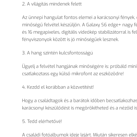
2. A világítás mindenek felett
Az ünnepi hangulat fontos elemei a karácsonyi fények, 
minőségű felvétel készüljön. A Galaxy S6 edge+ nagy fén
és 16 megapixeles, digitális videókép stabilizátorral is
fényviszonyok között is jó minőségűek lesznek.
3. A hang szintén kulcsfontosságú
Ügyelj a felvétel hangjának minőségére is: próbáld minima
csatlakoztass egy külső mikrofont az eszközödre!
4. Kezdd el korábban a közvetítést!
Hogy a családtagok és a barátok időben becsatlakozhass
karácsonyi készülődést is megörökítheted és a nézőid i
5. Tedd elérhetővé!
A családi fotóalbumok ideje lejárt. Miután sikeresen el