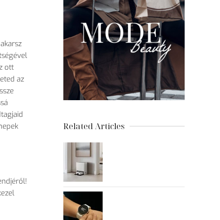
 akarsz
tségével
 ott
eted az
ssze
ssá
tagjaid
Related Articles
nnepek
endjéről!
kezel