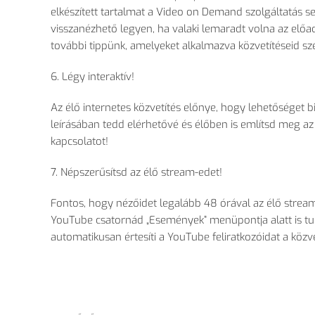
elkészített tartalmat a Video on Demand szolgáltatás se
visszanézhető legyen, ha valaki lemaradt volna az előa
további tippünk, amelyeket alkalmazva közvetítéseid sz
6. Légy interaktív!
Az élő internetes közvetítés előnye, hogy lehetőséget b
leírásában tedd elérhetővé és élőben is említsd meg az 
kapcsolatot!
7. Népszerűsítsd az élő stream-edet!
Fontos, hogy nézőidet legalább 48 órával az élő stream
YouTube csatornád „Események” menüpontja alatt is tuds
automatikusan értesíti a YouTube feliratkozóidat a közve