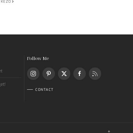
TKEZŐ
Follow Me
et
get!
CONTACT