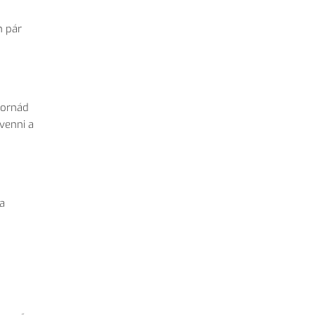
n pár
atornád
 venni a
 a