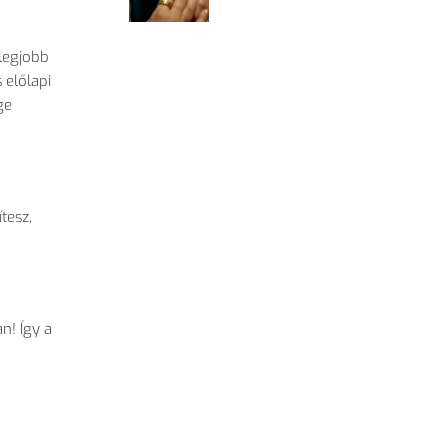
 legjobb
 előlapi
ge
tesz,
n! Így a
d