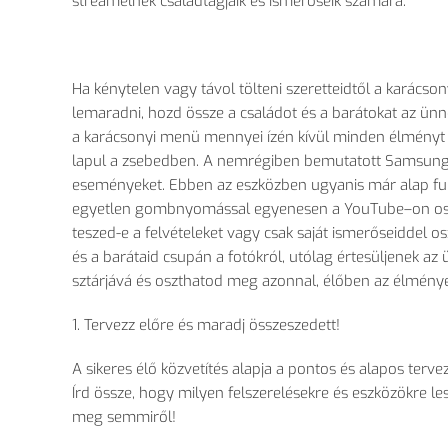
streamelnék családtagjaik és ismerőseik számára.
Ha kénytelen vagy távol tölteni szeretteidtől a karácson
lemaradni, hozd össze a családot és a barátokat az ün
a karácsonyi menü mennyei ízén kívül minden élményt 
lapul a zsebedben. A nemrégiben bemutatott Samsung 
eseményeket. Ebben az eszközben ugyanis már alap fun
egyetlen gombnyomással egyenesen a YouTube–on oszth
teszed-e a felvételeket vagy csak saját ismerőseiddel o
és a barátaid csupán a fotókról, utólag értesüljenek a
sztárjává és oszthatod meg azonnal, élőben az élményei
1. Tervezz előre és maradj összeszedett!
A sikeres élő közvetítés alapja a pontos és alapos terv
Írd össze, hogy milyen felszerelésekre és eszközökre le
meg semmiről!