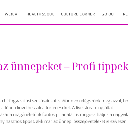
WE!EAT
HEALTH&SOUL
CULTURE CORNER
GO OUT
PE
az ünnepeket – Profi tippek
a hírfogyasztási szokásainkat is. Már nem elégszünk meg azzal, h
 időben követhessük a történéseket. A live streaming által
 akár a magánéletünk fontos pillanatait is megoszthatjuk a nagyvil
 hasznos tippet, akik már az ünnepi összejöveteleket is szívesen