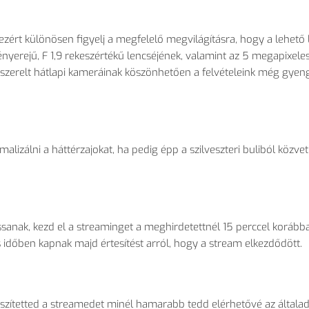
ezért különösen figyelj a megfelelő megvilágításra, hogy a lehető
yerejű, F 1,9 rekeszértékű lencséjének, valamint az 5 megapixeles
 felszerelt hátlapi kameráinak köszönhetően a felvételeink még gyen
lizálni a háttérzajokat, ha pedig épp a szilveszteri buliból közvetí
anak, kezd el a streaminget a meghirdetettnél 15 perccel korábba
s időben kapnak majd értesítést arról, hogy a stream elkezdődött.
készítetted a streamedet minél hamarabb tedd elérhetővé az általa