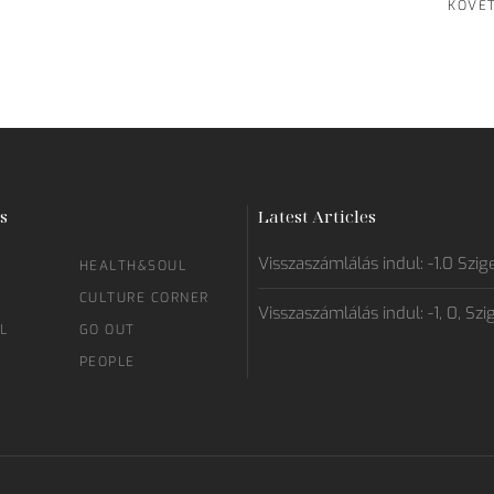
KÖVE
s
Latest Articles
Visszaszámlálás indul: -1.0 Szig
HEALTH&SOUL
CULTURE CORNER
Visszaszámlálás indul: -1, 0, Szi
L
GO OUT
PEOPLE