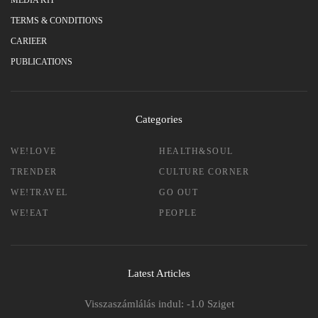
MEDIA KIT
TERMS & CONDITIONS
CARIEER
PUBLICATIONS
Categories
WE!LOVE
HEALTH&SOUL
TRENDER
CULTURE CORNER
WE!TRAVEL
GO OUT
WE!EAT
PEOPLE
Latest Articles
Visszaszámlálás indul: -1.0 Sziget