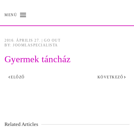
MENÜ
Skip
to
main
content
2016. ÁPRILIS 27.
|
GO OUT
BY: JOOMLASPECIALISTA
Gyermek táncház
ELŐZŐ
KÖVETKEZŐ
Related Articles