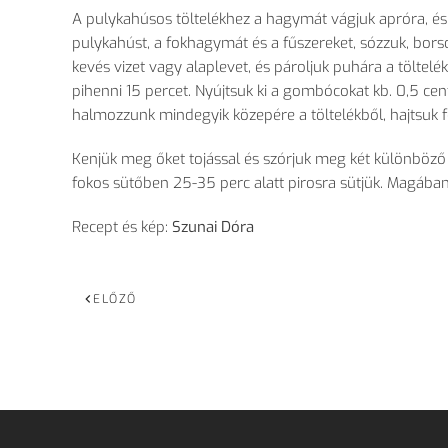
A pulykahúsos töltelékhez a hagymát vágjuk apróra, és
pulykahúst, a fokhagymát és a fűszereket, sózzuk, borso
kevés vizet vagy alaplevet, és pároljuk puhára a töltelé
pihenni 15 percet. Nyújtsuk ki a gombócokat kb. 0,5 cen
halmozzunk mindegyik közepére a töltelékből, hajtsuk f
Kenjük meg őket tojással és szórjuk meg két különböző 
fokos sütőben 25-35 perc alatt pirosra sütjük. Magában
Recept és kép:
Szunai Dóra
ELŐZŐ