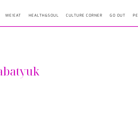
WE!EAT
HEALTH&SOUL
CULTURE CORNER
GO OUT
PE
tabatyuk