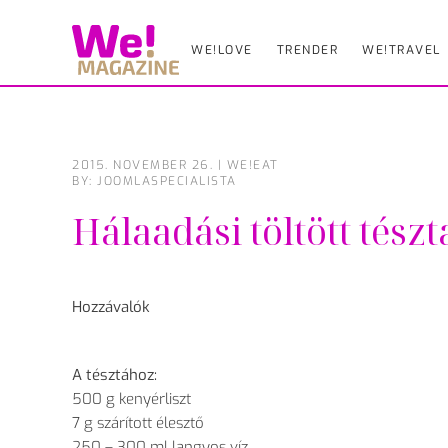
WE!LOVE
TRENDER
WE!TRAVEL
Skip
to
main
content
2015. NOVEMBER 26.
|
WE!EAT
BY: JOOMLASPECIALISTA
Hálaadási töltött tész
Hozzávalók
A tésztához:
500 g kenyérliszt
7 g szárított élesztő
250 – 300 ml langyos víz