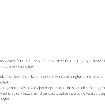
ngyos vízben. Minden hozzávalót összekeverünk, és ruganyos kenyér
 duplájára kelesztjük.
zuk, összekeverjük a kelbimbóval, olívaolajjal meglocsoljuk, sózzuk,
ütjük.
 A hagymát kevés olívaolajon megfuttatjuk, hozzáadjuk a fokhagym
izet is adjunk hozzá, és 10 perc alatt puhára pároljuk. Ha a zöldsé
sajtot.