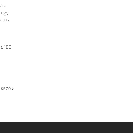
á a
á egy
k újra
t. 180
TKEZŐ