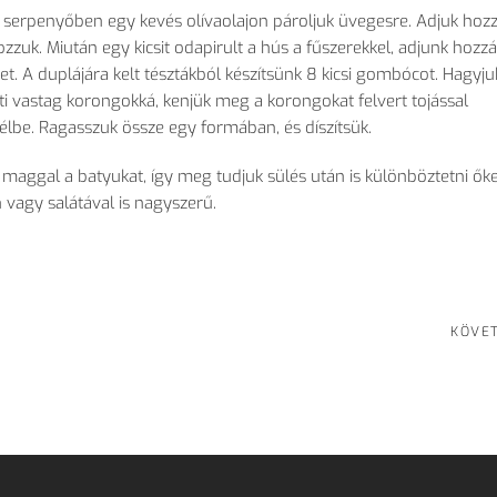
 serpenyőben egy kevés olívaolajon pároljuk üvegesre. Adjuk hozz
zzuk. Miután egy kicsit odapirult a hús a fűszerekkel, adjunk hozz
ket. A duplájára kelt tésztákból készítsünk 8 kicsi gombócot. Hagyju
ti vastag korongokká, kenjük meg a korongokat felvert tojással
élbe. Ragasszuk össze egy formában, és díszítsük.
maggal a batyukat, így meg tudjuk sülés után is különböztetni őke
 vagy salátával is nagyszerű.
KÖVE