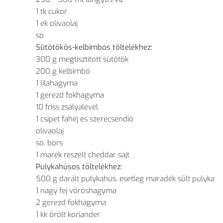
1 tk cukor
1 ek olívaolaj
só
Sütőtökös-kelbimbós töltelékhez:
300 g megtisztított sütőtök
200 g kelbimbó
1 lilahagyma
1 gerezd fokhagyma
10 friss zsályalevél
1 csipet fahéj és szerecsendió
olívaolaj
só, bors
1 marék reszelt cheddar sajt
Pulykahúsos töltelékhez:
500 g darált pulykahús, esetleg maradék sült pulyka
1 nagy fej vöröshagyma
2 gerezd fokhagyma
1 kk őrölt koriander