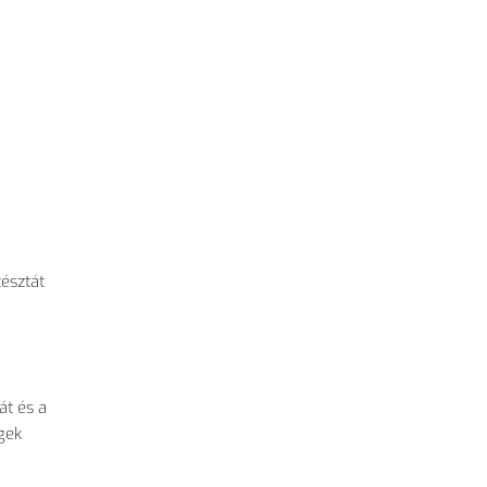
tésztát
át és a
gek