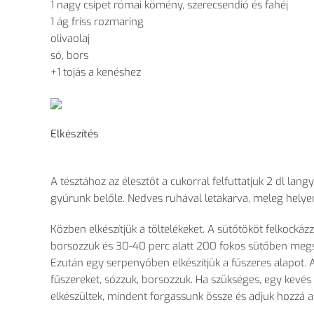
1 nagy csipet római kömény, szerecsendió és fahéj
1 ág friss rozmaring
olivaolaj
só, bors
+1 tojás a kenéshez
Elkészítés
A tésztához az élesztőt a cukorral felfuttatjuk 2 dl la
gyúrunk belőle. Nedves ruhával letakarva, meleg helyen
Közben elkészítjük a töltelékeket. A sütőtököt felkockáz
borsozzuk és 30-40 perc alatt 200 fokos sütőben megs
Ezután egy serpenyőben elkészítjük a fűszeres alapot.
fűszereket, sózzuk, borsozzuk. Ha szükséges, egy kevés v
elkészültek, mindent forgassunk össze és adjuk hozzá a 