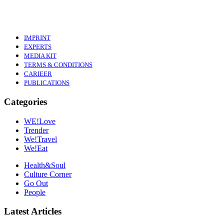
IMPRINT
EXPERTS
MEDIA KIT
TERMS & CONDITIONS
CARIEER
PUBLICATIONS
Categories
WE!Love
Trender
We!Travel
We!Eat
Health&Soul
Culture Corner
Go Out
People
Latest Articles