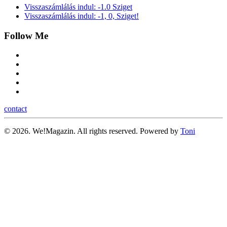
Visszaszámlálás indul: -1.0 Sziget
Visszaszámlálás indul: -1, 0, Sziget!
Follow Me
contact
©
2026.
We!Magazin. All rights reserved. Powered by
Toni