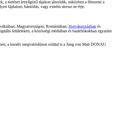
k, a történet leny
űg
öz
ő t
ájakon játszódik, miközben a filmzene a
lyen fájdalom, bántódás, vagy extrém stressz ne érje.
zlovákiában, Magyarországon, Romániában,
Horvátországban
és
igitális felületeken, a közösségi médiában és bankfiókokban egyaránt
ben, a kreatív megvalósításon ezúttal is a Jung von Matt DONAU