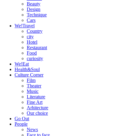
Beauty
Design
Technique
Cars
We!Travel
Country
city
Hotel
Restaurant
Food
curiosity
We!Eat
Health&Soul
Culture Corner
Film
Theater
Music
Literature
Fine Art
Arhitecture
Our choice
Go Out
People
News
Face to face