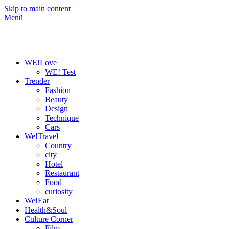
Skip to main content
Menü
WE!Love
WE! Test
Trender
Fashion
Beauty
Design
Technique
Cars
We!Travel
Country
city
Hotel
Restaurant
Food
curiosity
We!Eat
Health&Soul
Culture Corner
Film