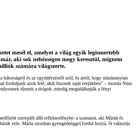
netet mesél el, amelyet a világ egyik legismertebb
amár, aki sok nehézségen megy keresztül, mígnem
lliók számára világszerte.
 a bátorságról és az együttérzésr
ől sz
ól, és arról, hogy mindannyian
al forduljunk azok felé, akik hisznek saját erejükben”
– monda Nina
milyennek t
űnnek a dolgok ,mindig megtal
álhatják a fényt
mell
őz
ött szerepl
őt
állít reflektorfénybe: a szamarat, aki Máriát és
n bánik vele. Mária azonban gyengédséggel fordul hozzá,
őt v
álasztja