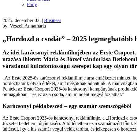
Party
2025. december 03.
|
Business
by: Veszeli Annamária
„Hordozd a csodát” – 2025 legmeghatóbb 
Az idei karácsonyi reklámfilmjében az Erste Csoport
utazása ihletett: Mária és József vándorlása Betlehem
váratlanul kulcsfontosságú szerepet kap egy olyan tö
„Az Erste 2025-
ös karácsonyi reklámfilmje arra emlékeztet minket, h
hordozhatunk olyan értéket, amit másoknak adhatunk. A mai világban na
Pentek, az Erste Csoport 2025-
ös karácsonyi kampányának produkciós
önmagukban
–
és ez az a csoda, ami mindent megváltoztathat.”
Karácsonyi példabeszéd
– egy szam
ár szemszögéb
ől
Az Erste Csoport 2025-
ös karácsonyi reklámfilmje, a
„Hordozd a cso
Józsefet betlehemi útján kíséri. A történetben ez a szamár azért t
űnik k
útitársul, így a kis szamár végül velük tarthat, és jelképesen
ő hordozza