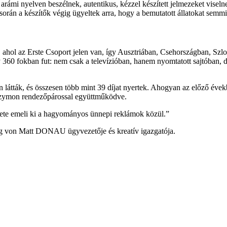
i arámi nyelven beszélnek, autentikus, kézzel készített jelmezeket viselne
orán a készít
ők v
égig ügyeltek arra, hogy a bemutatott állatokat semmi
 ahol az Erste Csoport jelen van, így Ausztriában, Csehországban, S
360 fokban fut: nem csak a televízióban, hanem nyomtatott sajtóban, d
 látták, és összesen több mint 39 díjat nyertek. Ahogyan az el
őző
évek
zymon rendezőp
árossal együttm
űk
ödve.
ete emeli ki a hagyományos ünnepi reklámok közül.”
ng von Matt DONAU
ügyvezet
ője
és kreatív igazgatója.