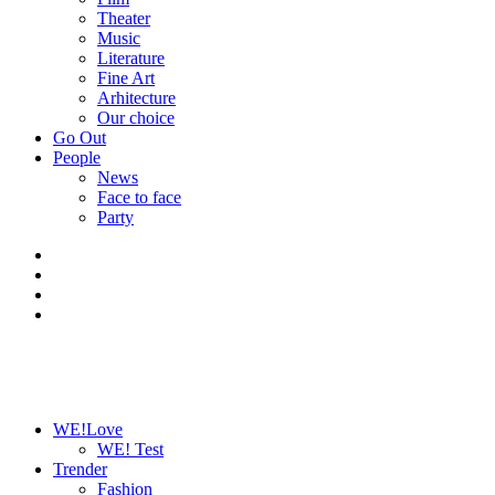
Theater
Music
Literature
Fine Art
Arhitecture
Our choice
Go Out
People
News
Face to face
Party
WE!Love
WE! Test
Trender
Fashion