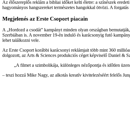
Az él
őszereplős rekl
ám a bibliai id
őket kelti
életre: a színészek eredet
hagyományos hangszereket természetes hangokkal ötvözi. A forgatás s
Megjelenés az Erste Csoport piacain
A
„Hordozd a csod
át” kampányt minden olyan országban bemutatják,
Szerbiában is. A november 19-én induló és karácsonyig futó kampány 
lehet találkozni vele.
Az Erste Csoport korábbi karácsonyi reklámjait több mint 360 millióan
dolgozott, az Arts & Sciences produkciós céget képvisel
ő Daniel & S
„A filmet a szimbolik
ája, különleges néz
őpontja
és id
őtlen
üzen
– teszi hozz
á Mike Nagy, az alkotás kreatív kivitelezéséért felel
ős Ju