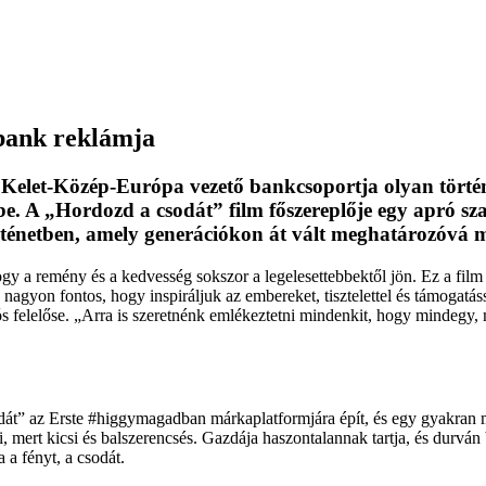
bank reklámja
, Kelet-Közép-Európa vezet
ő bankcsoportja olyan t
örté
be. A
„Hordozd a csod
át” film f
őszereplője egy apr
ó sz
rténetben, amely generációkon át vált meghatározóvá mi
ogy a remény és a kedvesség sokszor a legelesettebbekt
ől j
ön. Ez a film
gyon fontos, hogy inspiráljuk az embereket, tisztelettel és támogatáss
 felel
őse.
„Arra is szeretn
énk emlékeztetni mindenkit, hogy mindegy, 
d
át” az Erste #higgymagadban márkaplatformjára épít, és egy gyakran 
i, mert kicsi
és balszerencsés. Gazdája haszontalannak tartja, és durvá
 a f
ényt, a csodát.