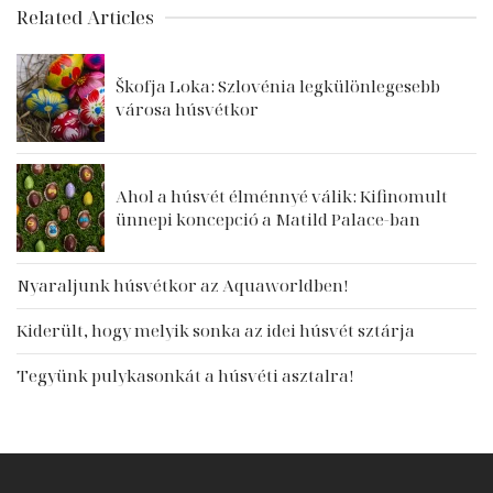
Related Articles
Škofja Loka: Szlovénia legkülönlegesebb
városa húsvétkor
Ahol a húsvét élménnyé válik: Kifinomult
ünnepi koncepció a Matild Palace-ban
Nyaraljunk húsvétkor az Aquaworldben!
Kiderült, hogy melyik sonka az idei húsvét sztárja
Tegyünk pulykasonkát a húsvéti asztalra!