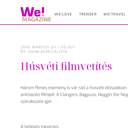
WE!LOVE
TRENDER
WE!TRAVEL
Skip
to
main
content
2016. MÁRCIUS 25.
|
GO OUT
BY: JOOMLASPECIALISTA
Húsvéti filmvetítés
Három filmes esemény is vár rád a húsvéti időszakban.
animációs filmjeit. A Clangers, Bagpuss, Noggin the No
szórakozást ígér.
A belépés ingyenes.