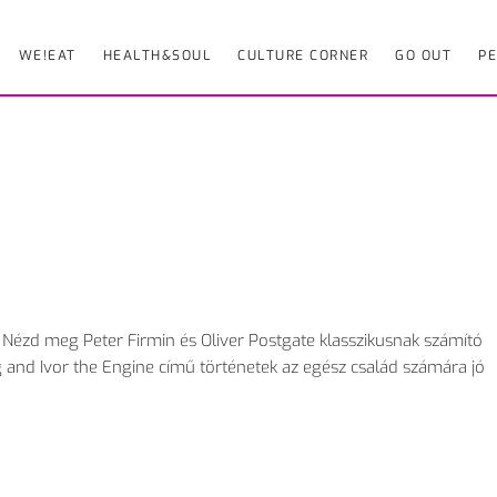
WE!EAT
HEALTH&SOUL
CULTURE CORNER
GO OUT
PE
 Nézd meg Peter Firmin és Oliver Postgate klasszikusnak számító
g and Ivor the Engine című történetek az egész család számára jó