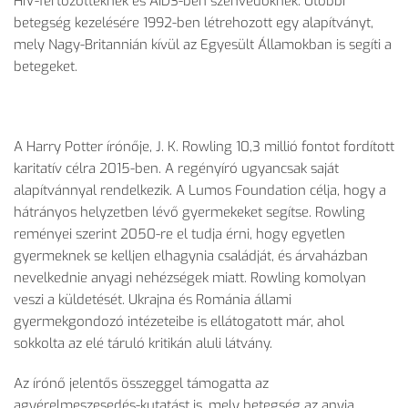
HIV-fertőzötteknek és AIDS-ben szenvedőknek. Utóbbi
betegség kezelésére 1992-ben létrehozott egy alapítványt,
mely Nagy-Britannián kívül az Egyesült Államokban is segíti a
betegeket.
A Harry Potter írónője, J. K. Rowling 10,3 millió fontot fordított
karitatív célra 2015-ben. A regényíró ugyancsak saját
alapítvánnyal rendelkezik. A Lumos Foundation célja, hogy a
hátrányos helyzetben lévő gyermekeket segítse. Rowling
reményei szerint 2050-re el tudja érni, hogy egyetlen
gyermeknek se kelljen elhagynia családját, és árvaházban
nevelkednie anyagi nehézségek miatt. Rowling komolyan
veszi a küldetését. Ukrajna és Románia állami
gyermekgondozó intézeteibe is ellátogatott már, ahol
sokkolta az elé táruló kritikán aluli látvány.
Az írónő jelentős összeggel támogatta az
agyérelmeszesedés-kutatást is, mely betegség az anyja