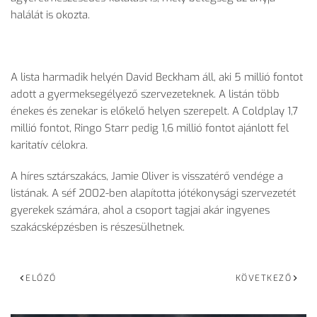
halálát is okozta.
A lista harmadik helyén David Beckham áll, aki 5 millió fontot
adott a gyermeksegélyező szervezeteknek. A listán több
énekes és zenekar is előkelő helyen szerepelt. A Coldplay 1,7
millió fontot, Ringo Starr pedig 1,6 millió fontot ajánlott fel
karitatív célokra.
A híres sztárszakács, Jamie Oliver is visszatérő vendége a
listának. A séf 2002-ben alapította jótékonysági szervezetét
gyerekek számára, ahol a csoport tagjai akár ingyenes
szakácsképzésben is részesülhetnek.
ELŐZŐ
KÖVETKEZŐ