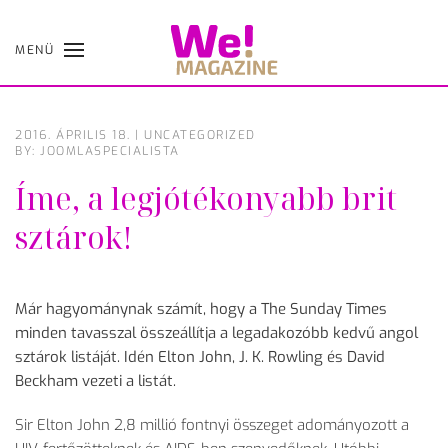
MENÜ
Skip
to
main
content
2016. ÁPRILIS 18.
|
UNCATEGORIZED
BY: JOOMLASPECIALISTA
Íme, a legjótékonyabb brit
sztárok!
Már hagyománynak számít, hogy a The Sunday Times
minden tavasszal összeállítja a legadakozóbb kedvű angol
sztárok listáját. Idén Elton John, J. K. Rowling és David
Beckham vezeti a listát.
Sir Elton John 2,8 millió fontnyi összeget adományozott a