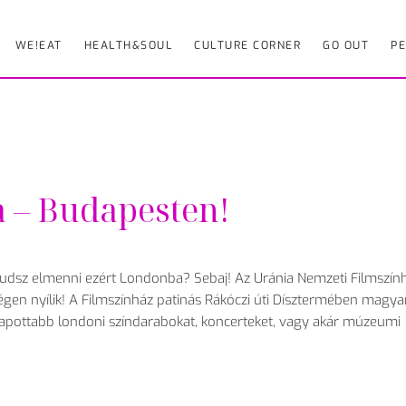
WE!EAT
HEALTH&SOUL
CULTURE CORNER
GO OUT
PE
a – Budapesten!
tudsz elmenni ezért Londonba? Sebaj! Az Uránia Nemzeti Filmszín
ségen nyílik! A Filmszínház patinás Rákóczi úti Dísztermében magya
elkapottabb londoni színdarabokat, koncerteket, vagy akár múzeumi