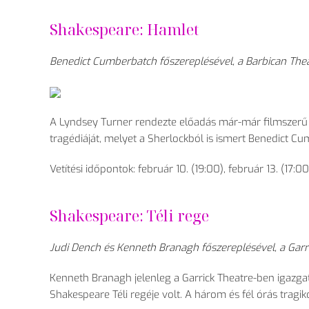
Shakespeare: Hamlet
Benedict Cumberbatch főszereplésével, a Barbican Thea
A Lyndsey Turner rendezte előadás már-már filmszerű dí
tragédiáját, melyet a Sherlockból is ismert Benedict 
Vetítési időpontok: február 10. (19:00), február 13. (17:
Shakespeare: Téli rege
Judi Dench és Kenneth Branagh főszereplésével, a Garri
Kenneth Branagh jelenleg a Garrick Theatre-ben igazgatj
Shakespeare Téli regéje volt. A három és fél órás trag