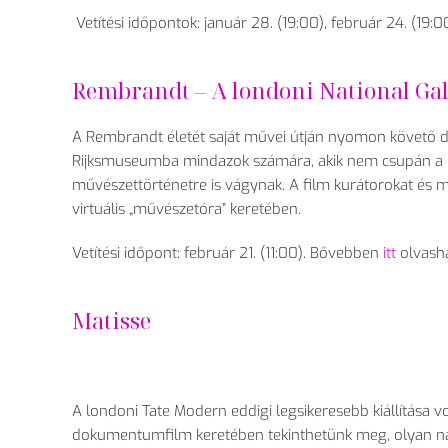
Vetítési időpontok: január 28. (19:00), február 24. (19:0
Rembrandt – A londoni National Gal
A Rembrandt életét saját művei útján nyomon követő dok
Rijksmuseumba mindazok számára, akik nem csupán a m
művészettörténetre is vágynak. A film kurátorokat és m
virtuális „művészetóra” keretében.
Vetítési időpont: február 21. (11:00). Bővebben
itt
olvasha
Matisse
A londoni Tate Modern eddigi legsikeresebb kiállítása vo
dokumentumfilm keretében tekinthetünk meg, olyan nar