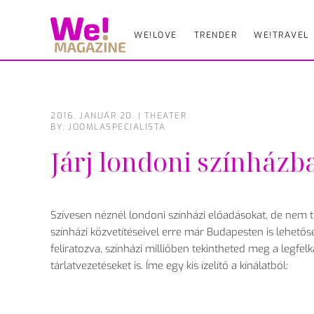
WE!LOVE
TRENDER
WE!TRAVEL
Skip
to
main
content
2016. JANUÁR 20.
|
THEATER
BY: JOOMLASPECIALISTA
Járj londoni színházb
Szívesen néznél londoni színházi előadásokat, de nem 
színházi közvetítéseivel erre már Budapesten is lehető
feliratozva, színházi milliőben tekintheted meg a legf
tárlatvezetéseket is. Íme egy kis ízelítő a kínálatból: