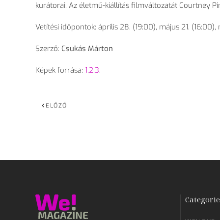
kurátorai. Az életmű-kiállítás filmváltozatát Courtney 
Vetítési időpontok: április 28. (19:00), május 21. (16:00)
Szerző:
Csukás Márton
Képek forrása:
1
,
2
,
3
.
ELŐZŐ
Categorie