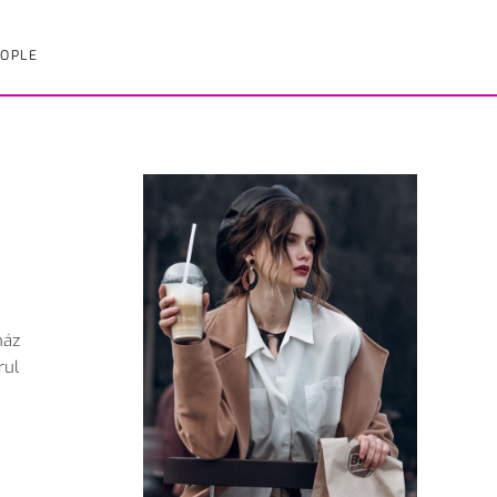
OPLE
ház
rul