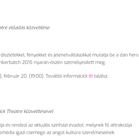
tre előadás közvetítése
szletekkel, fényekkel és jelenetváltásokkal mutatja be a dán her
Cumberbatch 2015 nyarán-őszén személyesített meg.
00), február 20. (19:00). További információt
itt
találsz.
ck Theatre közvetítésével
a és rendezi az aktuális színházi évadot, melynek fő attrakciója
ikomédia igazi csemege az angol kultúra szerelmeseinek.