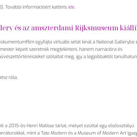
0). További információért kattints
ide
.
lery és az amszterdami Rijksmuseum kiállí
umentumfilm egyfajta virtuális sétát kínál a National Gallerybe 
ester képeit szeretnék megtekinteni, hanem narrációra és
űvészettörténészeket szólaltat meg, így a legjobbaktól tanulhatun
tsz róla.
lt a 2015-ös Henri Matisse tárlat, melyet ezúttal egy elsőosztályú
rátorokkal, mint a Tate Modern és a Museum of Modern Art igazg