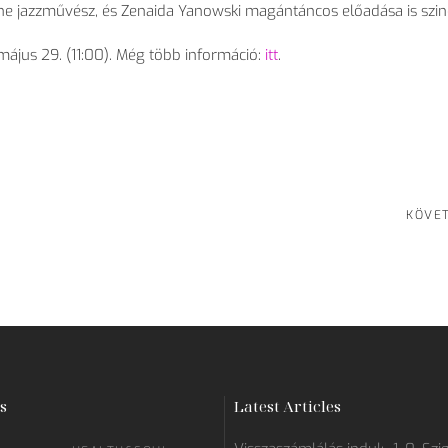
Pine jazzművész, és Zenaida Yanowski magántáncos előadása is szine
, május 29. (11:00). Még több információ:
itt
.
KÖVE
s
Latest Articles