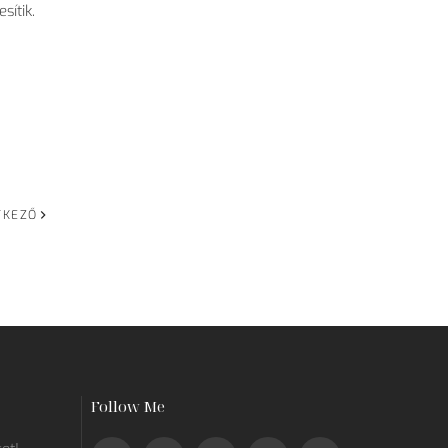
sítik.
TKEZŐ
Follow Me