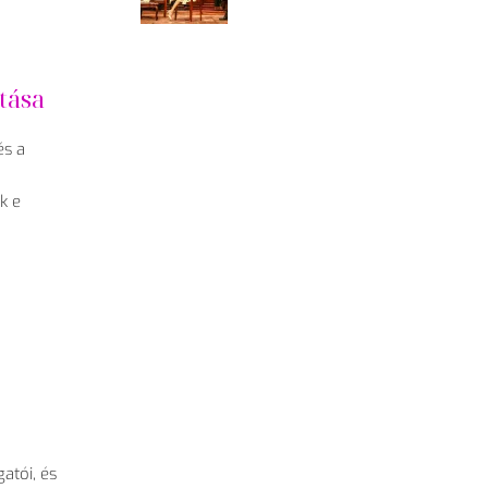
tása
és a
k e
atói, és