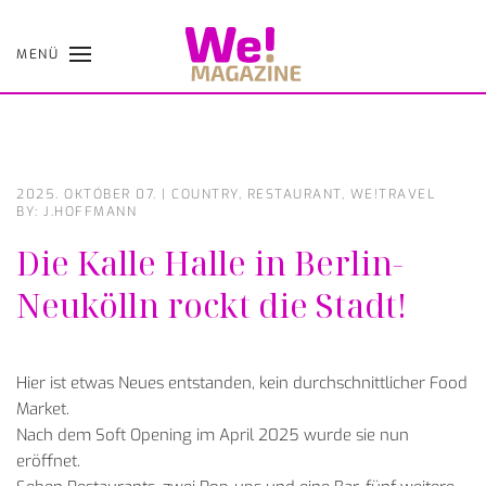
MENÜ
Skip
to
main
content
2025. OKTÓBER 07.
|
COUNTRY
,
RESTAURANT
,
WE!TRAVEL
BY: J.HOFFMANN
Die Kalle Halle in Berlin-
Neukölln rockt die Stadt!
Hier ist etwas Neues entstanden, kein durchschnittlicher Food
Market.
Nach dem Soft Opening im April 2025 wurde sie nun
eröffnet.