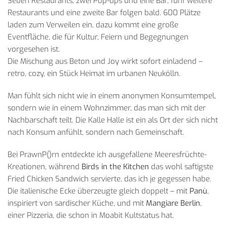
Seben Restaurants, zwei Pop-ups und eine Bar, fünf weitere
Restaurants und eine zweite Bar folgen bald. 600 Plätze
laden zum Verweilen ein, dazu kommt eine große
Eventfläche, die für Kultur, Feiern und Begegnungen
vorgesehen ist.
Die Mischung aus Beton und Joy wirkt sofort einladend –
retro, cozy, ein Stück Heimat im urbanen Neukölln.
Man fühlt sich nicht wie in einem anonymen Konsumtempel,
sondern wie in einem Wohnzimmer, das man sich mit der
Nachbarschaft teilt. Die Kalle Halle ist ein als Ort der sich nicht
nach Konsum anfühlt, sondern nach Gemeinschaft.
Bei PrawnP()rn entdeckte ich ausgefallene Meeresfrüchte-
Kreationen, während
Birds in the Kitchen
das wohl saftigste
Fried Chicken Sandwich servierte, das ich je gegessen habe.
Die italienische Ecke überzeugte gleich doppelt – mit
Panù
,
inspiriert von sardischer Küche, und mit
Mangiare Berlin
,
einer Pizzeria, die schon in Moabit Kultstatus hat.