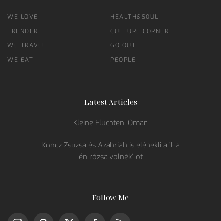
WE!LOVE
HEALTH&SOUL
TRENDER
CULTURE CORNER
WE!TRAVEL
GO OUT
WE!EAT
PEOPLE
Latest Articles
Kleine Fluchten: Oman
Koncz Zsuzsa és Azahriah is elénekli a ’Ha
én rózsa volnék’-ot
Follow Me