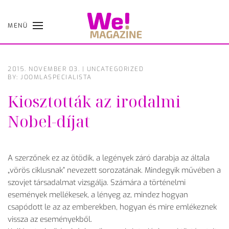
MENÜ
Skip
to
main
content
2015. NOVEMBER 03.
|
UNCATEGORIZED
BY: JOOMLASPECIALISTA
Kiosztották az irodalmi
Nobel-díjat
A szerzőnek ez az ötödik, a legények záró darabja az általa
„vörös ciklusnak” nevezett sorozatának. Mindegyik művében a
szovjet társadalmat vizsgálja. Számára a történelmi
események mellékesek, a lényeg az, mindez hogyan
csapódott le az az emberekben, hogyan és mire emlékeznek
vissza az eseményekből.