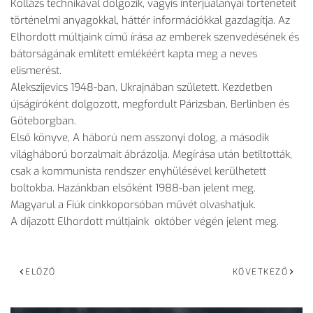
Kollázs technikával dolgozik, vagyis interjúalanyai történeteit
történelmi anyagokkal, háttér információkkal gazdagítja. Az
Elhordott múltjaink című írása az emberek szenvedésének és
bátorságának említett emlékéért kapta meg a neves
elismerést.
Alekszijevics 1948-ban, Ukrajnában született. Kezdetben
újságíróként dolgozott, megfordult Párizsban, Berlinben és
Göteborgban.
Első könyve, A háború nem asszonyi dolog, a második
világháború borzalmait ábrázolja. Megírása után betiltották,
csak a kommunista rendszer enyhülésével kerülhetett
boltokba. Hazánkban elsőként 1988-ban jelent meg.
Magyarul a Fiúk cinkkoporsóban művét olvashatjuk.
A díjazott Elhordott múltjaink október végén jelent meg.
ELŐZŐ
KÖVETKEZŐ