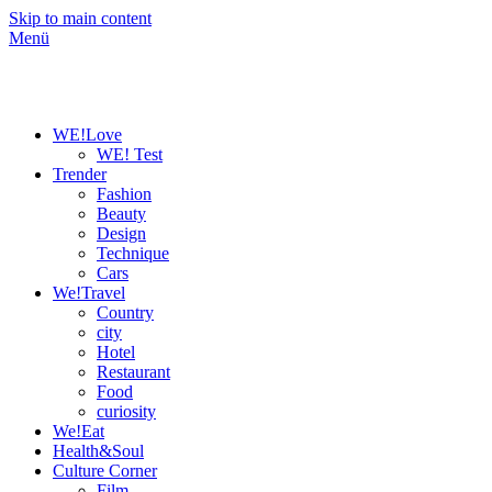
Skip to main content
Menü
WE!Love
WE! Test
Trender
Fashion
Beauty
Design
Technique
Cars
We!Travel
Country
city
Hotel
Restaurant
Food
curiosity
We!Eat
Health&Soul
Culture Corner
Film