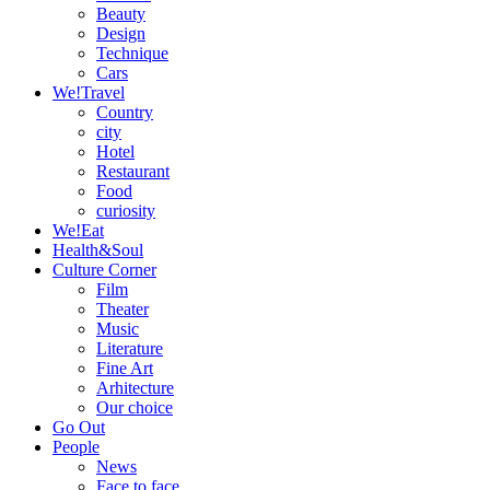
Beauty
Design
Technique
Cars
We!Travel
Country
city
Hotel
Restaurant
Food
curiosity
We!Eat
Health&Soul
Culture Corner
Film
Theater
Music
Literature
Fine Art
Arhitecture
Our choice
Go Out
People
News
Face to face