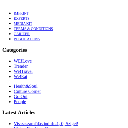
IMPRINT
EXPERTS
MEDIA KIT
TERMS & CONDITIONS
CARIEER
PUBLICATIONS
Categories
WE!Love
Trender
We!Travel
We!Eat
Health&Soul
Culture Corner
Go Out
People
Latest Articles
Visszaszámlálás indul: -1, 0, Sziget!