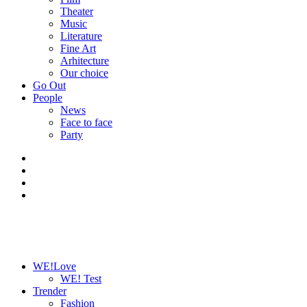
Theater
Music
Literature
Fine Art
Arhitecture
Our choice
Go Out
People
News
Face to face
Party
WE!Love
WE! Test
Trender
Fashion