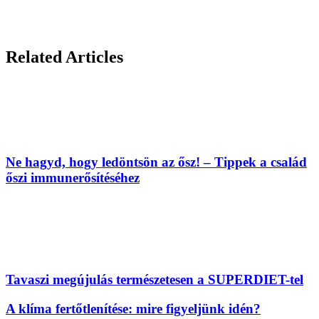
Related Articles
Ne hagyd, hogy ledöntsön az ősz! – Tippek a család
őszi immunerősítéséhez
Tavaszi megújulás természetesen a SUPERDIET-tel
A klíma fertőtlenítése: mire figyeljünk idén?