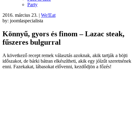
Party
2016. március 23.
|
We!Eat
by: joomlaspecialista
Könnyű, gyors és finom – Lazac steak,
fűszeres bulgurral
A következő recept remek választás azoknak, akik tartják a böjti
időszakot, de bárki bátran elkészítheti, akik egy jóízűt szeretnének
enni. Fazekakat, lábasokat elővenni, kezdődjön a főzés!