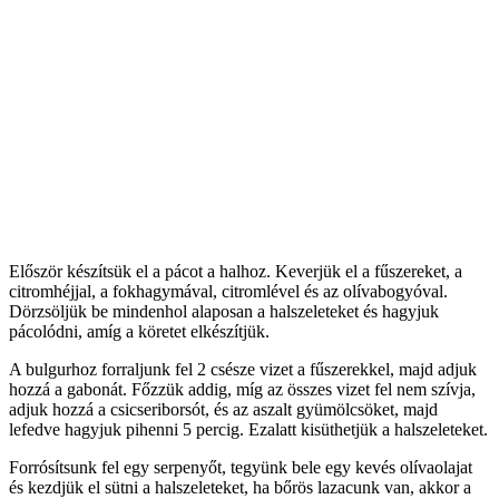
Először készítsük el a pácot a halhoz. Keverjük el a fűszereket, a
citromhéjjal, a fokhagymával, citromlével és az olívabogyóval.
Dörzsöljük be mindenhol alaposan a halszeleteket és hagyjuk
pácolódni, amíg a köretet elkészítjük.
A bulgurhoz forraljunk fel 2 csésze vizet a fűszerekkel, majd adjuk
hozzá a gabonát. Főzzük addig, míg az összes vizet fel nem szívja,
adjuk hozzá a csicseriborsót, és az aszalt gyümölcsöket, majd
lefedve hagyjuk pihenni 5 percig. Ezalatt kisüthetjük a halszeleteket.
Forrósítsunk fel egy serpenyőt, tegyünk bele egy kevés olívaolajat
és kezdjük el sütni a halszeleteket, ha bőrös lazacunk van, akkor a