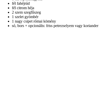
fél fahéjrúd
fél citrom héja
2 szem szegfűszeg
1 szelet gyömbér
1 nagy csipet római kömény
só, bors + opcionális: friss petrezselyem vagy koriander