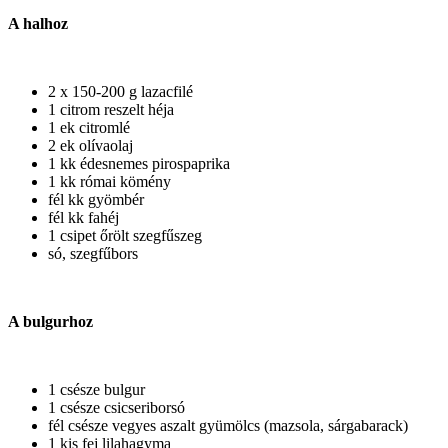
A halhoz
2 x 150-200 g lazacfilé
1 citrom reszelt héja
1 ek citromlé
2 ek olívaolaj
1 kk édesnemes pirospaprika
1 kk római kömény
fél kk gyömbér
fél kk fahéj
1 csipet őrölt szegfűszeg
só, szegfűbors
A bulgurhoz
1 csésze bulgur
1 csésze csicseriborsó
fél csésze vegyes aszalt gyümölcs (mazsola, sárgabarack)
1 kis fej lilahagyma