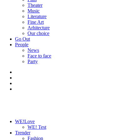
Theater
Music
Literature
Fine Art
Arhitecture
Our choice
Go Out
People
News
Face to face
Party
WE!Love
WE! Test
Trender
Fashion