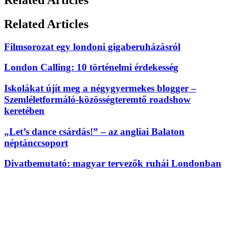
Related Articles
Filmsorozat egy londoni gigaberuházásról
London Calling: 10 történelmi érdekesség
Iskolákat újít meg a négygyermekes blogger –
Szemléletformáló-közösségteremtő roadshow
keretében
„Let’s dance csárdás!” – az angliai Balaton
néptánccsoport
Divatbemutató: magyar tervezők ruhái Londonban