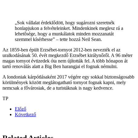
„Sok vállalat érdeklődött, hogy sugározni szeretnék
honlapjukon a felvételeinket. Mindenkinek meglesz rá a
lehetősége, hogy a munkálatok minden mozzanatát
szemmel kísérhesse” – tette hozzá Neil Sean.
Az 1859-ben épült Erzsébet-tornyot 2012-ben nevezték el az
uralkodásának 50. évét megkezdő Erzsébet királynőről. A 96 méter
magas tornyot évtizedek óta nem újították fel. A több hónapon át
tartó renoválás alatt a Big Ben harangjai el fognak némulni.
A londoniak kárpótlásaként 2017 végére egy sokkal biztonságosabb
körülmények között meglátogatható tornyot fognak kapni, mely
nemcsak a fővárosiak, de a turistáknak is nagy kedvence.
TP
Előző
Következő
Related Articles