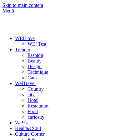
Skip to main content
Menü
WE!Love
WE! Test
Trender
Fashion
Beauty
Design
Technique
Cars
We!Travel
Country
city
Hotel
Restaurant
Food
curiosity
We!Eat
Health&Soul
Culture Corner
Film