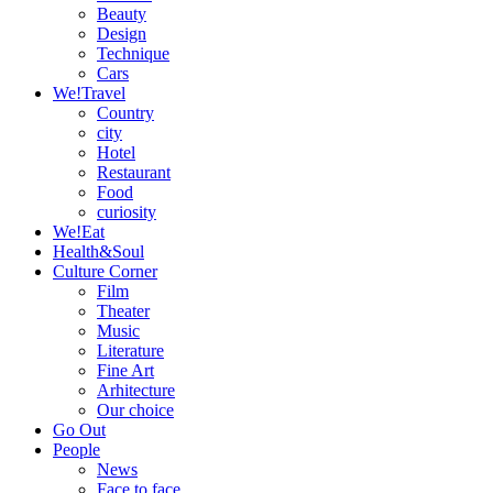
Beauty
Design
Technique
Cars
We!Travel
Country
city
Hotel
Restaurant
Food
curiosity
We!Eat
Health&Soul
Culture Corner
Film
Theater
Music
Literature
Fine Art
Arhitecture
Our choice
Go Out
People
News
Face to face