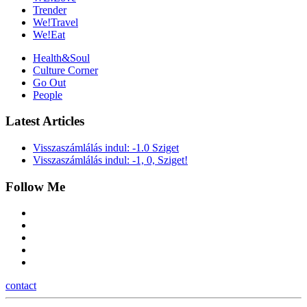
Trender
We!Travel
We!Eat
Health&Soul
Culture Corner
Go Out
People
Latest Articles
Visszaszámlálás indul: -1.0 Sziget
Visszaszámlálás indul: -1, 0, Sziget!
Follow Me
contact