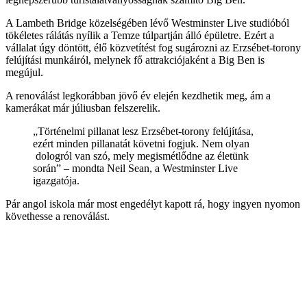
A Lambeth Bridge közelségében lévő Westminster Live studióból
tökéletes rálátás nyílik a Temze túlpartján álló épületre. Ezért a
vállalat úgy döntött, élő közvetítést fog sugározni az Erzsébet-torony
felújítási munkáiról, melynek fő attrakciójaként a Big Ben is
megújul.
A renoválást legkorábban jövő év elején kezdhetik meg, ám a
kamerákat már júliusban felszerelik.
„Történelmi pillanat lesz Erzsébet-torony felújítása,
ezért minden pillanatát követni fogjuk. Nem olyan
dologról van szó, mely megismétlődne az életünk
során” – mondta Neil Sean, a Westminster Live
igazgatója.
Pár angol iskola már most engedélyt kapott rá, hogy ingyen nyomon
követhesse a renoválást.