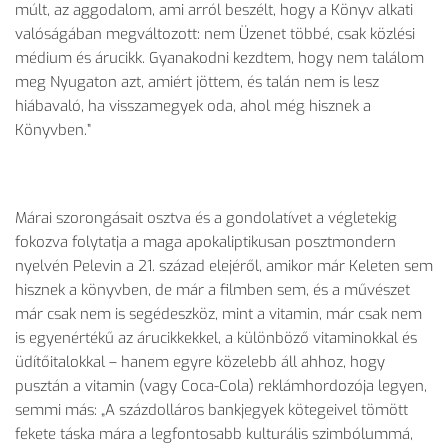
múlt, az aggodalom, ami arról beszélt, hogy a Könyv alkati
valóságában megváltozott: nem Üzenet többé, csak közlési
médium és árucikk. Gyanakodni kezdtem, hogy nem találom
meg Nyugaton azt, amiért jöttem, és talán nem is lesz
hiábavaló, ha visszamegyek oda, ahol még hisznek a
Könyvben.”
Márai szorongásait osztva és a gondolatívet a végletekig
fokozva folytatja a maga apokaliptikusan posztmondern
nyelvén Pelevin a 21. század elejéről, amikor már Keleten sem
hisznek a könyvben, de már a filmben sem, és a művészet
már csak nem is segédeszköz, mint a vitamin, már csak nem
is egyenértékű az árucikkekkel, a különböző vitaminokkal és
üdítőitalokkal – hanem egyre közelebb áll ahhoz, hogy
pusztán a vitamin (vagy Coca-Cola) reklámhordozója legyen,
semmi más: „A százdolláros bankjegyek kötegeivel tömött
fekete táska mára a legfontosabb kulturális szimbólummá,