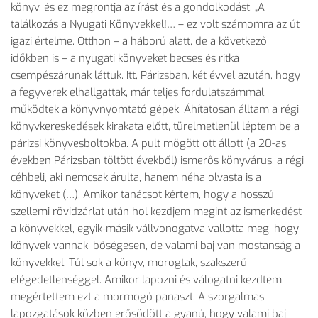
könyv, és ez megrontja az írást és a gondolkodást: „A
találkozás a Nyugati Könyvekkel!… – ez volt számomra az út
igazi értelme. Otthon – a háború alatt, de a következő
időkben is – a nyugati könyveket becses és ritka
csempészárunak láttuk. Itt, Párizsban, két évvel azután, hogy
a fegyverek elhallgattak, már teljes fordulatszámmal
működtek a könyvnyomtató gépek. Áhítatosan álltam a régi
könyvkereskedések kirakata előtt, türelmetlenül léptem be a
párizsi könyvesboltokba. A pult mögött ott állott (a 20-as
években Párizsban töltött évekből) ismerős könyvárus, a régi
céhbeli, aki nemcsak árulta, hanem néha olvasta is a
könyveket (…). Amikor tanácsot kértem, hogy a hosszú
szellemi rövidzárlat után hol kezdjem megint az ismerkedést
a könyvekkel, egyik-másik vállvonogatva vallotta meg, hogy
könyvek vannak, bőségesen, de valami baj van mostanság a
könyvekkel. Túl sok a könyv, morogtak, szakszerű
elégedetlenséggel. Amikor lapozni és válogatni kezdtem,
megértettem ezt a mormogó panaszt. A szorgalmas
lapozgatások közben erősödött a gyanú, hogy valami baj