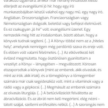
várakozó izgalmára, amikor már néhány évtizeddel elébb
elterjedt az evangéliumi jó hír, hogy egy író
munkaszobájában készül valahol egy nagy mű, egy nagy író,
Angliában, Oroszországban, Franciaországban vagy
Németországban dolgozik, betetőzi vagy befejezi életművét.
És ez csakugyan „jó hír” volt, evangéliumi üzenet. Egy
nemzedék még hitt az irodalomban, bízott abban, hogy a
könyvek tudnak segíteni. (…) A Könyv többé nem az a „hiteles
hely”, amelynek nemrégen még perdöntő szava és ereje volt.
És ebben volt valami félelmetes. (…) Az elkövetkező két
évtized megmutatta, hogy ösztönösen gyanítottam a
veszélyt: a Könyv – lényegében – megváltozott. Kórosan
elszaporodtak a könyvek (mint az emberek, akik olvastak, és
mint az írók, akik írtak), és a tömegkönyv a tömegember
számára már csak segédeszköz volt, mint a vitaminok vagy a
rádió vagy a gépkocsi. (…) Megmásult az emberek számára
az olvasás liturgiája. (…) A betűcivilizációt felváltotta az
ábracivilizáció. És az ábrát nem kell megérteni, elég nézni –
tátott szájjal, szellemi erőfeszítés nélkül. (…) A szorongás nem