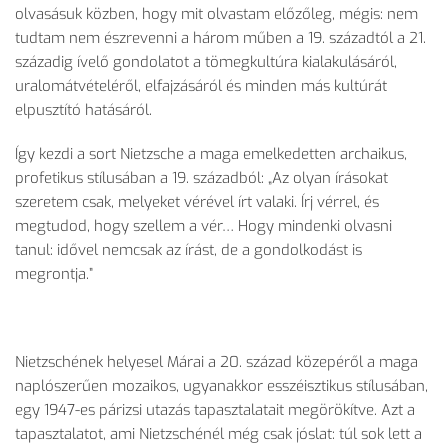
olvasásuk közben, hogy mit olvastam előzőleg, mégis: nem
tudtam nem észrevenni a három műben a 19. századtól a 21.
századig ívelő gondolatot a tömegkultúra kialakulásáról,
uralomátvételéről, elfajzásáról és minden más kultúrát
elpusztító hatásáról.
Így kezdi a sort Nietzsche a maga emelkedetten archaikus,
profetikus stílusában a 19. századból: „Az olyan írásokat
szeretem csak, melyeket vérével írt valaki. Írj vérrel, és
megtudod, hogy szellem a vér… Hogy mindenki olvasni
tanul: idővel nemcsak az írást, de a gondolkodást is
megrontja.”
Nietzschének helyesel Márai a 20. század közepéről a maga
naplószerűen mozaikos, ugyanakkor esszéisztikus stílusában,
egy 1947-es párizsi utazás tapasztalatait megörökítve. Azt a
tapasztalatot, ami Nietzschénél még csak jóslat: túl sok lett a