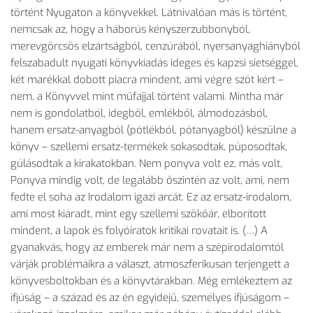
történt Nyugaton a könyvekkel. Látnivalóan más is történt,
nemcsak az, hogy a háborús kényszerzubbonyból,
merevgörcsös elzártságból, cenzúrából, nyersanyaghiányból
felszabadult nyugati könyvkiadás ideges és kapzsi sietséggel,
két marékkal dobott piacra mindent, ami végre szót kért –
nem, a Könyvvel mint műfajjal történt valami. Mintha már
nem is gondolatból, idegből, emlékből, álmodozásból,
hanem ersatz-anyagból (pótlékból, pótanyagból) készülne a
könyv – szellemi ersatz-termékek sokasodtak, púposodtak,
gúlásodtak a kirakatokban. Nem ponyva volt ez, más volt,
Ponyva mindig volt, de legalább őszintén az volt, ami, nem
fedte el soha az Irodalom igazi arcát. Ez az ersatz-irodalom,
ami most kiáradt, mint egy szellemi szökőár, elborított
mindent, a lapok és folyóiratok kritikai rovatait is. (…) A
gyanakvás, hogy az emberek már nem a szépirodalomtól
várják problémáikra a választ, atmoszferikusan terjengett a
könyvesboltokban és a könyvtárakban. Még emlékeztem az
ifjúság – a század és az én egyidejű, személyes ifjúságom –