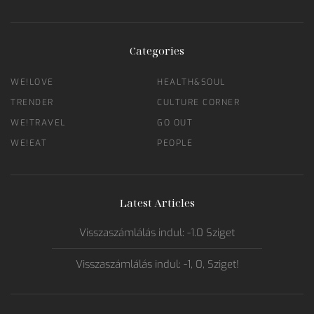
Categories
WE!LOVE
HEALTH&SOUL
TRENDER
CULTURE CORNER
WE!TRAVEL
GO OUT
WE!EAT
PEOPLE
Latest Articles
Visszaszámlálás indul: -1.0 Sziget
Visszaszámlálás indul: -1, 0, Sziget!