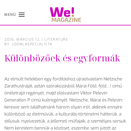
MENÜ
Skip
to
main
content
2016. MÁRCIUS 12.
|
LITERATURE
BY: JOOMLASPECIALISTA
Különbözőek és egyformák
Az elmúlt hetekben egy fordításhoz újraolvastam Nietzsche
Zarathustráját, aztán szórakozásból Márai Föld, föld…! című
önéletrajzi regényét, majd elolvastam Viktor Pelevin
Generation P című kultregényét. Nietzsche, Márai és Pelevin:
keresve sem találhatnánk három olyan írót, akiknek ennyire
különböző az életművük, a kulturális-történelmi hátterük, a
stílusuk, nyelvezetük, a jellemző műfajaik, a személyes sorsuk.
Nem kerestem bennük a közöset, eszembe sem jutott az