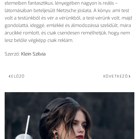
elemeiben fantasztikus, lényegében nagyon is reális –
látomásában beteljesült Nietzsche jóslata. A könyv, ami test
volt a testünkből és vér a vérünkből, a test-vérünk volt, majd
gondolattá, ideggé, emlékké és álmodozássá szelídült, mára
árucikké romlott, és csak csendesen remélhetjük, hogy nem
lesz belőle végképp csak reklám.
Szerző:
Klein Szilvia
ELŐZŐ
KÖVETKEZŐ