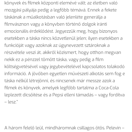
könyvek és filmek központi elemévé vált; az életben való
mozgási pályája pedig a legfőbb témává. Ennek a fekete
táskának a műalkotásban való jelenléte generálja a
filmvásznon vagy a könyvben történő dolgok iránti
emocionális érdeklődést. Jegyezzük meg, hogy bizonyos
esetekben a táska nincs közvetlenül jelen; ilyen esetekben a
funkcióját vagy azoknak az úgynevezett sztároknak a
részvétele veszi át, akikről közismert, hogy otthon megvan
nekik ez a pénzzel tömött táska, vagy pedig a film
költségvetésével vagy jegybevételével kapcsolatos tolakodó
információ. A jövőben egyetlen művészeti alkotás sem fog e
táska nélkül létrejönni, és nincsenek már messze azok a
filmek és könyvek, amelyek legfőbb tartalma a Coca-Cola
leplezett dicsőítése és a Pepsi elleni támadás – vagy fordítva
– lesz.”
A három felelő leül, mindháromnak csillagos ötös. Pelevin –