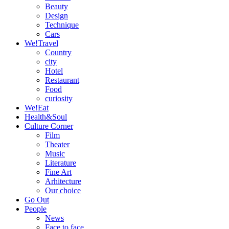
Beauty
Design
Technique
Cars
We!Travel
Country
city
Hotel
Restaurant
Food
curiosity
We!Eat
Health&Soul
Culture Corner
Film
Theater
Music
Literature
Fine Art
Arhitecture
Our choice
Go Out
People
News
Face to face