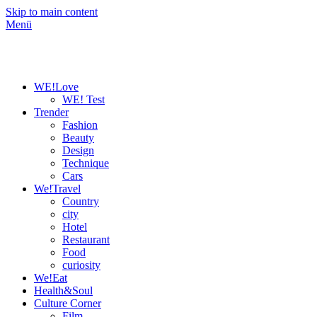
Skip to main content
Menü
WE!Love
WE! Test
Trender
Fashion
Beauty
Design
Technique
Cars
We!Travel
Country
city
Hotel
Restaurant
Food
curiosity
We!Eat
Health&Soul
Culture Corner
Film