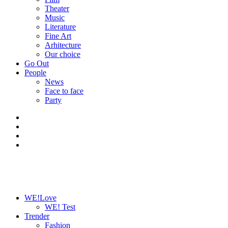
Theater
Music
Literature
Fine Art
Arhitecture
Our choice
Go Out
People
News
Face to face
Party
WE!Love
WE! Test
Trender
Fashion