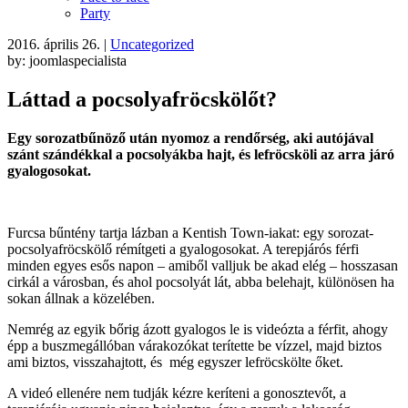
Party
2016. április 26.
|
Uncategorized
by: joomlaspecialista
Láttad a pocsolyafröcskölőt?
Egy sorozatbűnöző után nyomoz a rendőrség, aki autójával
szánt szándékkal a pocsolyákba hajt, és lefröcsköli az arra járó
gyalogosokat.
Furcsa bűntény tartja lázban a Kentish Town-iakat: egy sorozat-
pocsolyafröcskölő rémítgeti a gyalogosokat. A terepjárós férfi
minden egyes esős napon – amiből valljuk be akad elég – hosszasan
cirkál a városban, és ahol pocsolyát lát, abba belehajt, különösen ha
sokan állnak a közelében.
Nemrég az egyik bőrig ázott gyalogos le is videózta a férfit, ahogy
épp a buszmegállóban várakozókat terítette be vízzel, majd biztos
ami biztos, visszahajtott, és még egyszer lefröcskölte őket.
A videó ellenére nem tudják kézre keríteni a gonosztevőt, a