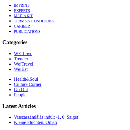
IMPRINT
EXPERTS
MEDIA KIT
TERMS & CONDITIONS
CARIEER
PUBLICATIONS
Categories
WE!Love
Trender
We!Travel
We!Eat
Health&Soul
Culture Corner
Go Out
People
Latest Articles
Visszaszámlálás indul: -1, 0, Sziget!
Kleine Fluchten: Oman