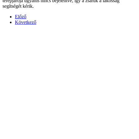
terepjárója ugyanis nincs bejelentve, így a zsaruk a lakosság
segítségét kérik.
Előző
Következő