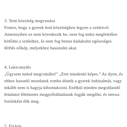
3. Testi közelség megvonása
Fontos, hogy a gyerek testi közelségben legyen a szüleivel.
Amennyiben ez nem következik be, nem fog tudni megfelelően
kötődni a szüleihez, és nem fog benne kialakulni egészséges
férfiés nőkép, melyekhez hasonulni akar.
4. Lekicsinylés
„Úgysem tudod megcsinálni!” „Erre mindenki képes.” Az ilyen, és
ehhez hasonló mondatok romba döntik a gyerek önbizalmát, vagy
inkább nem is hagyja kibontakozni. Enélkül minden megoldandó
feladatot félelmetes megpróbáltatásnak fogják megélni, és stressz
forrásként élik meg.
5. Elzárás