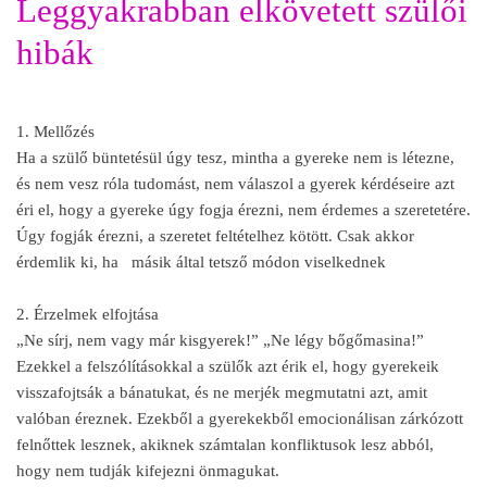
Leggyakrabban elkövetett szülői
hibák
1. Mellőzés
Ha a szülő büntetésül úgy tesz, mintha a gyereke nem is létezne,
és nem vesz róla tudomást, nem válaszol a gyerek kérdéseire azt
éri el, hogy a gyereke úgy fogja érezni, nem érdemes a szeretetére.
Úgy fogják érezni, a szeretet feltételhez kötött. Csak akkor
érdemlik ki, ha másik által tetsző módon viselkednek
2. Érzelmek elfojtása
„Ne sírj, nem vagy már kisgyerek!” „Ne légy bőgőmasina!”
Ezekkel a felszólításokkal a szülők azt érik el, hogy gyerekeik
visszafojtsák a bánatukat, és ne merjék megmutatni azt, amit
valóban éreznek. Ezekből a gyerekekből emocionálisan zárkózott
felnőttek lesznek, akiknek számtalan konfliktusok lesz abból,
hogy nem tudják kifejezni önmagukat.