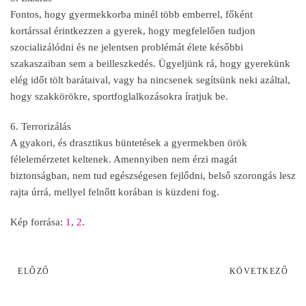
Fontos, hogy gyermekkorba minél több emberrel, főként
kortárssal érintkezzen a gyerek, hogy megfelelően tudjon
szocializálódni és ne jelentsen problémát élete későbbi
szakaszaiban sem a beilleszkedés. Ügyeljünk rá, hogy gyerekünk
elég időt tölt barátaival, vagy ha nincsenek segítsünk neki azáltal,
hogy szakkörökre, sportfoglalkozásokra íratjuk be.
6. Terrorizálás
A gyakori, és drasztikus büntetések a gyermekben örök
félelemérzetet keltenek. Amennyiben nem érzi magát
biztonságban, nem tud egészségesen fejlődni, belső szorongás lesz
rajta úrrá, mellyel felnőtt korában is küzdeni fog.
Kép forrása:
1
,
2
.
ELŐZŐ
KÖVETKEZŐ