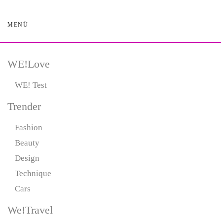
MENÜ
Skip
to
main
content
WE!Love
WE! Test
Trender
Fashion
Beauty
Design
Technique
Cars
We!Travel