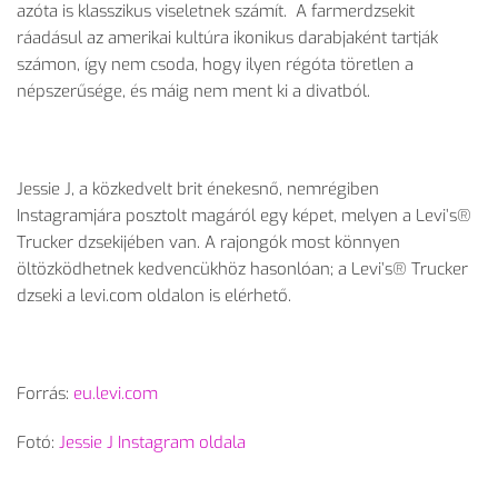
azóta is klasszikus viseletnek számít. A farmerdzsekit
ráadásul az amerikai kultúra ikonikus darabjaként tartják
számon, így nem csoda, hogy ilyen régóta töretlen a
népszerűsége, és máig nem ment ki a divatból.
Jessie J, a közkedvelt brit énekesnő, nemrégiben
Instagramjára posztolt magáról egy képet, melyen a Levi’s®
Trucker dzsekijében van. A rajongók most könnyen
öltözködhetnek kedvencükhöz hasonlóan; a Levi’s® Trucker
dzseki a levi.com oldalon is elérhető.
Forrás:
eu.levi.com
Fotó:
Jessie J Instagram oldala