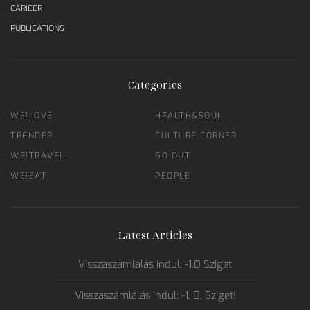
CARIEER
PUBLICATIONS
Categories
WE!LOVE
HEALTH&SOUL
TRENDER
CULTURE CORNER
WE!TRAVEL
GO OUT
WE!EAT
PEOPLE
Latest Articles
Visszaszámlálás indul: -1.0 Sziget
Visszaszámlálás indul: -1, 0, Sziget!