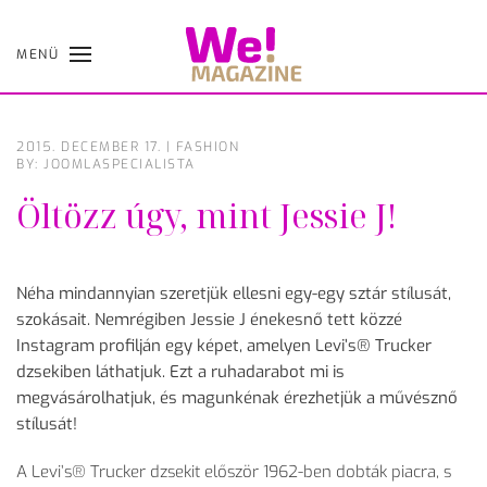
MENÜ
Skip
to
main
content
2015. DECEMBER 17.
|
FASHION
BY: JOOMLASPECIALISTA
Öltözz úgy, mint Jessie J!
Néha mindannyian szeretjük ellesni egy-egy sztár stílusát,
szokásait. Nemrégiben Jessie J énekesnő tett közzé
Instagram profilján egy képet, amelyen Levi’s® Trucker
dzsekiben láthatjuk. Ezt a ruhadarabot mi is
megvásárolhatjuk, és magunkénak érezhetjük a művésznő
stílusát!
A Levi’s® Trucker dzsekit először 1962-ben dobták piacra, s